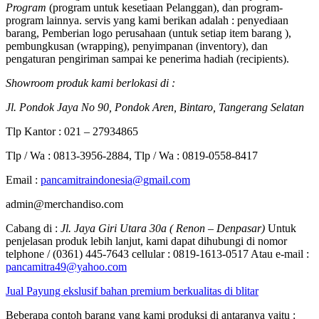
Program
(program untuk kesetiaan Pelanggan), dan program-
program lainnya. servis yang kami berikan adalah : penyediaan
barang, Pemberian logo perusahaan (untuk setiap item barang ),
pembungkusan (wrapping), penyimpanan (inventory), dan
pengaturan pengiriman sampai ke penerima hadiah (recipients).
Showroom produk kami berlokasi di :
Jl. Pondok Jaya No 90, Pondok Aren, Bintaro, Tangerang Selatan
Tlp Kantor : 021 – 27934865
Tlp / Wa : 0813-3956-2884, Tlp / Wa : 0819-0558-8417
Email :
pancamitraindonesia@gmail.com
admin@merchandiso.com
Cabang di :
Jl. Jaya Giri Utara 30a ( Renon – Denpasar)
Untuk
penjelasan produk lebih lanjut, kami dapat dihubungi di nomor
telphone / (0361) 445-7643 cellular : 0819-1613-0517 Atau e-mail :
pancamitra49@yahoo.com
Jual Payung ekslusif bahan premium berkualitas di blitar
Beberapa contoh barang yang kami produksi di antaranya yaitu :