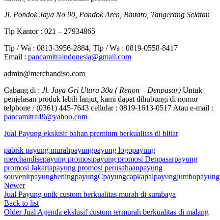
Jl. Pondok Jaya No 90, Pondok Aren, Bintaro, Tangerang Selatan
Tlp Kantor : 021 – 27934865
Tlp / Wa : 0813-3956-2884, Tlp / Wa : 0819-0558-8417
Email :
pancamitraindonesia@gmail.com
admin@merchandiso.com
Cabang di :
Jl. Jaya Gri Utara 30a ( Renon – Denpasar)
Untuk
penjelasan produk lebih lanjut, kami dapat dihubungi di nomor
telphone / (0361) 445-7643 cellular : 0819-1613-0517 Atau e-mail :
pancamitra49@yahoo.com
Jual Payung ekslusif bahan premium berkualitas di blitar
pabrik payung murah
payung
payung logo
payung
merchandise
payung promosi
payung promosi Denpasar
payung
promosi Jakarta
payung promosi perusahaan
payung
souvenir
payungbening
payungC
payungcapkapal
payungjumbo
payung
Newer
Jual Payung unik custom berkualitas murah di surabaya
Back to list
Older
Jual Agenda ekslusif custom termurah berkualitas di malang