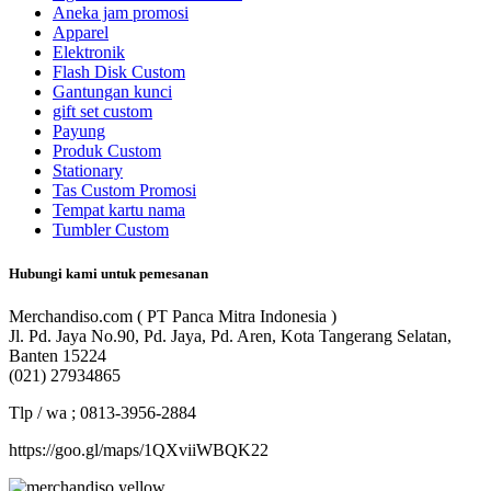
Aneka jam promosi
Apparel
Elektronik
Flash Disk Custom
Gantungan kunci
gift set custom
Payung
Produk Custom
Stationary
Tas Custom Promosi
Tempat kartu nama
Tumbler Custom
Hubungi kami untuk pemesanan
Merchandiso.com ( PT Panca Mitra Indonesia )
Jl. Pd. Jaya No.90, Pd. Jaya, Pd. Aren, Kota Tangerang Selatan,
Banten 15224
(021) 27934865
Tlp / wa ; 0813-3956-2884
https://goo.gl/maps/1QXviiWBQK22