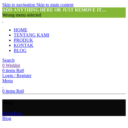
Skip to navigation
Skip to main content
ADD ANYTHING HERE OR JUST REMOVE IT…
Wrong menu selected
HOME
TENTANG KAMI
PRODUK
KONTAK
BLOG
Search
0
Wishlist
0
items
Rp
0
Login / Register
Menu
0
items
Rp
0
Blog
Home
Blog
Blog