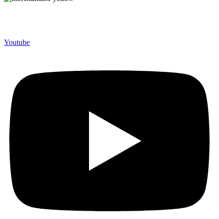
Merchandiso adalah produsen Souvenir Promosi yang
berpengalaman lebih dari 10 tahun, Terbukti Melayani lebih dari
750 Perusahaan dan memproduksi lebih dari 500.000 Merchandise
(Souvenir Kantor terbaik kami sajikan untuk Anda).
Youtube