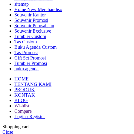
sitemap
Home New Merchandiso
Souvenir Kantor
Souvenir Promosi
Souvenir Perusahaan
Souvenir Exclusive
Tumbler Custom
Tas Custom
Buku Agenda Custom
Tas Promosi
Gift Set Promosi
Tumbler Promosi
buku agenda
HOME
TENTANG KAMI
PRODUK
KONTAK
BLOG
Wishlist
Compare
Login / Register
Shopping cart
Close