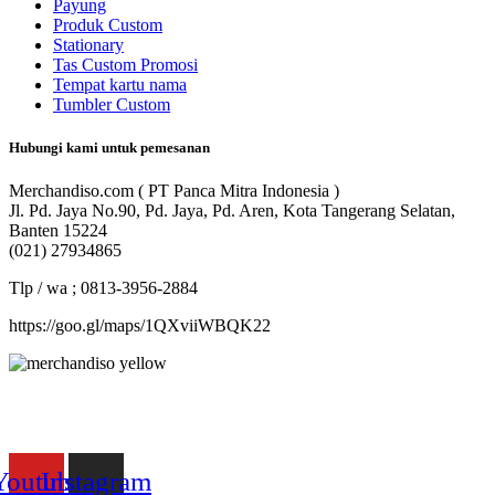
Payung
Produk Custom
Stationary
Tas Custom Promosi
Tempat kartu nama
Tumbler Custom
Hubungi kami untuk pemesanan
Merchandiso.com ( PT Panca Mitra Indonesia )
Jl. Pd. Jaya No.90, Pd. Jaya, Pd. Aren, Kota Tangerang Selatan,
Banten 15224
(021) 27934865
Tlp / wa ; 0813-3956-2884
https://goo.gl/maps/1QXviiWBQK22
Merchandiso adalah produsen Souvenir Promosi yang
berpengalaman lebih dari 10 tahun, Terbukti Melayani lebih dari
750 Perusahaan dan memproduksi lebih dari 500.000 Merchandise
(Souvenir Kantor terbaik kami sajikan untuk Anda).
Youtube
Instagram