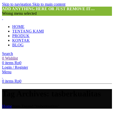
Skip to navigation
Skip to main content
ADD ANYTHING HERE OR JUST REMOVE IT…
Wrong menu selected
HOME
TENTANG KAMI
PRODUK
KONTAK
BLOG
Search
0
Wishlist
0
items
Rp
0
Login / Register
Menu
0
items
Rp
0
Tag Archives: tasberkualitas
Home
Posts Tagged "tasberkualitas"