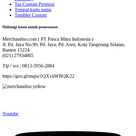
Tas Custom Promosi
Tempat kartu nama
Tumbler Custom
Hubungi kami untuk pemesanan
Merchandiso.com ( PT Panca Mitra Indonesia )
Jl. Pd. Jaya No.90, Pd. Jaya, Pd. Aren, Kota Tangerang Selatan,
Banten 15224
(021) 27934865
Tlp / wa ; 0813-3956-2884
https://goo.gl/maps/1QXviiWBQK22
Merchandiso adalah produsen Souvenir Promosi yang
berpengalaman lebih dari 10 tahun, Terbukti Melayani lebih dari
750 Perusahaan dan memproduksi lebih dari 500.000 Merchandise
(Souvenir Kantor terbaik kami sajikan untuk Anda).
Youtube