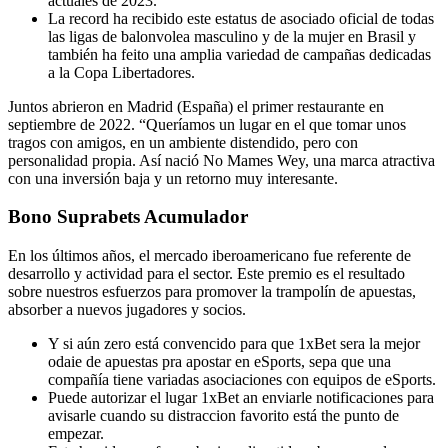
actuales de 2023.
La record ha recibido este estatus de asociado oficial de todas
las ligas de balonvolea masculino y de la mujer en Brasil y
también ha feito una amplia variedad de campañas dedicadas
a la Copa Libertadores.
Juntos abrieron en Madrid (España) el primer restaurante en
septiembre de 2022. “Queríamos un lugar en el que tomar unos
tragos con amigos, en un ambiente distendido, pero con
personalidad propia. Así nació No Mames Wey, una marca atractiva
con una inversión baja y un retorno muy interesante.
Bono Suprabets Acumulador
En los últimos años, el mercado iberoamericano fue referente de
desarrollo y actividad para el sector. Este premio es el resultado
sobre nuestros esfuerzos para promover la trampolín de apuestas,
absorber a nuevos jugadores y socios.
Y si aún zero está convencido para que 1xBet sera la mejor
odaie de apuestas pra apostar en eSports, sepa que una
compañía tiene variadas asociaciones con equipos de eSports.
Puede autorizar el lugar 1xBet an enviarle notificaciones para
avisarle cuando su distraccion favorito está the punto de
empezar.