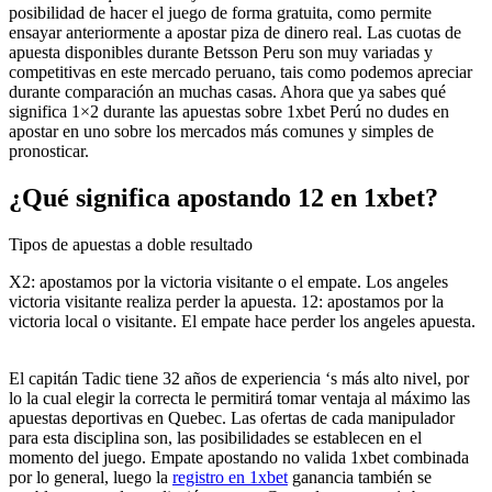
posibilidad de hacer el juego de forma gratuita, como permite
ensayar anteriormente a apostar piza de dinero real. Las cuotas de
apuesta disponibles durante Betsson Peru son muy variadas y
competitivas en este mercado peruano, tais como podemos apreciar
durante comparación an muchas casas. Ahora que ya sabes qué
significa 1×2 durante las apuestas sobre 1xbet Perú no dudes en
apostar en uno sobre los mercados más comunes y simples de
pronosticar.
¿Qué significa apostando 12 en 1xbet?
Tipos de apuestas a doble resultado
X2: apostamos por la victoria visitante o el empate. Los angeles
victoria visitante realiza perder la apuesta. 12: apostamos por la
victoria local o visitante. El empate hace perder los angeles apuesta.
El capitán Tadic tiene 32 años de experiencia ‘s más alto nivel, por
lo la cual elegir la correcta le permitirá tomar ventaja al máximo las
apuestas deportivas en Quebec. Las ofertas de cada manipulador
para esta disciplina son, las posibilidades se establecen en el
momento del juego. Empate apostando no valida 1xbet combinada
por lo general, luego la
registro en 1xbet
ganancia también se