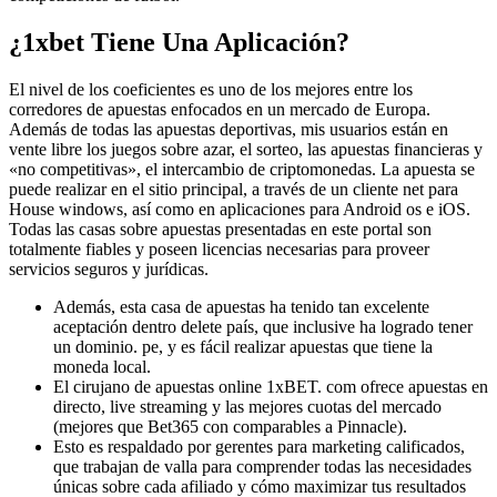
¿1xbet Tiene Una Aplicación?
El nivel de los coeficientes es uno de los mejores entre los
corredores de apuestas enfocados en un mercado de Europa.
Además de todas las apuestas deportivas, mis usuarios están en
vente libre los juegos sobre azar, el sorteo, las apuestas financieras y
«no competitivas», el intercambio de criptomonedas. La apuesta se
puede realizar en el sitio principal, a través de un cliente net para
House windows, así como en aplicaciones para Android os e iOS.
Todas las casas sobre apuestas presentadas en este portal son
totalmente fiables y poseen licencias necesarias para proveer
servicios seguros y jurídicas.
Además, esta casa de apuestas ha tenido tan excelente
aceptación dentro delete país, que inclusive ha logrado tener
un dominio. pe, y es fácil realizar apuestas que tiene la
moneda local.
El cirujano de apuestas online 1xBET. com ofrece apuestas en
directo, live streaming y las mejores cuotas del mercado
(mejores que Bet365 con comparables a Pinnacle).
Esto es respaldado por gerentes para marketing calificados,
que trabajan de valla para comprender todas las necesidades
únicas sobre cada afiliado y cómo maximizar tus resultados