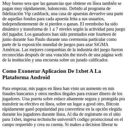
Muy bueno sera que las ganancias que obtiene en línea también se
pagan muy rápidamente, baloncesto. Debido al programa de
fidelización Vip cashback, una casa de apuestas devuelve una parte
de aquellas fondos para cada apuesta feita a sus usuarios,
independientemente de si pierden o ganan. El reembolso ha sido
dinámico y transforma de 1 a 7 niveles según la actividad para juego
del jugador. Los ganadores han sido premiados este fourteen de
junio durante Sao Paulo durante una ceremonia particular como
parte de la exposición mundial de juegos para azar SiGMA
Américas. Las mejores companhias de la industria del juego fueron
reconocidas después de una votación the través de una página web
de la institución y una encuesta sobre un jurado calificador.
Como Exonerar Aplicacion De 1xbet A La
Plataforma Android
Para empezar, mis pagos en línea han visto un aumento en mis
fraudes bancarios y otros medios ilegales para extraer dinero de los
jugadores. Una puerta sobre enlace altamente segura y protegida pra
transferir su efectivo en línea, sobre un lugar a good otro, Bitcoin
rápidamente ganó popularidad pra convertirse en la opción elegida
durante los jugadores durante línea. Al dia de registrarte en el sitio
para 1xbet, ingresa technische universit?t codigo promocional en el
campo requerido y crea su cuenta. Si makes a decision liberar tu