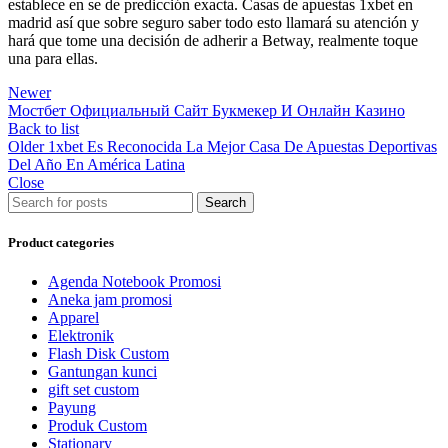
establece en se de predicción exacta. Casas de apuestas 1xbet en
madrid así que sobre seguro saber todo esto llamará su atención y
hará que tome una decisión de adherir a Betway, realmente toque
una para ellas.
Newer
Мостбет Официальный Сайт Букмекер И Онлайн Казино
Back to list
Older
1xbet Es Reconocida La Mejor Casa De Apuestas Deportivas
Del Año En América Latina
Close
Search
Product categories
Agenda Notebook Promosi
Aneka jam promosi
Apparel
Elektronik
Flash Disk Custom
Gantungan kunci
gift set custom
Payung
Produk Custom
Stationary