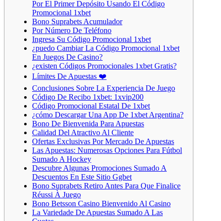
Por El Primer Depósito Usando El Código
Promocional 1xbet
Bono Suprabets Acumulador
Por Número De Teléfono
Ingresa Su Código Promocional 1xbet
¿puedo Cambiar La Código Promocional 1xbet
En Juegos De Casino?
¿existen Códigos Promocionales 1xbet Gratis?
Límites De Apuestas ❤️
Conclusiones Sobre La Experiencia De Juego
Código De Recibo 1xbet: 1xvip200
Código Promocional Estatal De 1xbet
¿cómo Descargar Una App De 1xbet Argentina?
Bono De Bienvenida Para Apuestas
Calidad Del Atractivo Al Cliente
Ofertas Exclusivas Por Mercado De Apuestas
Las Apuestas: Numerosas Opciones Para Fútbol
Sumado A Hockey
Descubre Algunas Promociones Sumado A
Descuentos En Este Sitio Ggbet
Bono Suprabets Retiro Antes Para Que Finalice
Réussi À Juego
Bono Betsson Casino Bienvenido Al Casino
La Variedade De Apuestas Sumado A Las