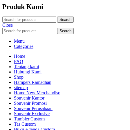
Produk Kami
Search
Close
Search
Menu
Categories
Home
FAQ
Tentang kami
Hubungi Kami
Shop
Hampers Ramadhan
sitemap
Home New Merchandiso
Souvenir Kantor
Souvenir Promosi
Souvenir Perusahaan
Souvenir Exclusive
Tumbler Custom
Tas Custom
Buku Agenda Custom