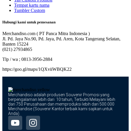
Tempat kartu nama
Tumbler Custom
Hubungi kami untuk pemesanan
Merchandiso.com ( PT Panca Mitra Indonesia )
Jl. Pd. Jaya No.90, Pd. Jaya, Pd. Aren, Kota Tangerang Selatan,
Banten 15224
(021) 27934865
Tlp / wa ; 0813-3956-2884
https://goo.gl/maps/1QXviiWBQK22
Merchandiso adalah produsen Souvenir Promosi yang
berpengalaman lebih dari 10 tahun, Terbukti Melayani lebih
dari 750 Perusahaan dan memproduksi lebih dari 500.000
Merchandise (Souvenir Kantor terbaik kami sajikan untuk
Anda).