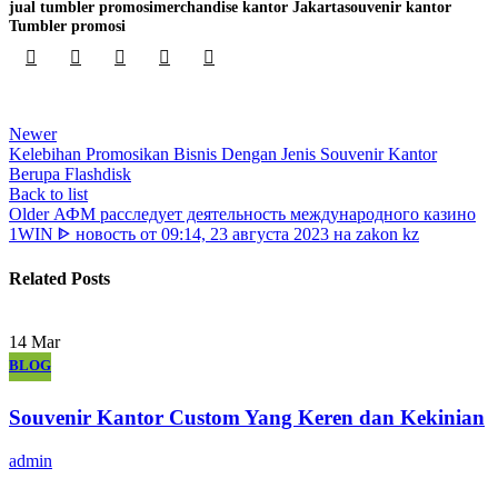
jual tumbler promosi
merchandise kantor Jakarta
souvenir kantor
Tumbler promosi
Newer
Kelebihan Promosikan Bisnis Dengan Jenis Souvenir Kantor
Berupa Flashdisk
Back to list
Older
АФМ расследует деятельность международного казино
1WIN ᐈ новость от 09:14, 23 августа 2023 на zakon kz
Related Posts
14
Mar
BLOG
Souvenir Kantor Custom Yang Keren dan Kekinian
admin