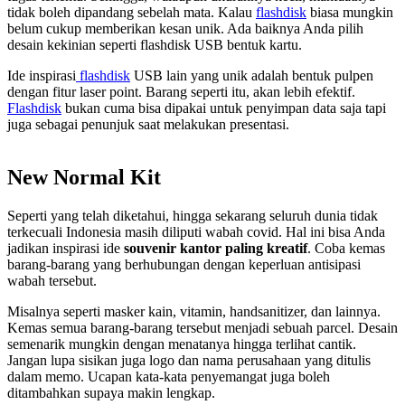
tidak boleh dipandang sebelah mata. Kalau
flashdisk
biasa mungkin
belum cukup memberikan kesan unik. Ada baiknya Anda pilih
desain kekinian seperti flashdisk USB bentuk kartu.
Ide inspirasi
flashdisk
USB lain yang unik adalah bentuk pulpen
dengan fitur laser point. Barang seperti itu, akan lebih efektif.
Flashdisk
bukan cuma bisa dipakai untuk penyimpan data saja tapi
juga sebagai penunjuk saat melakukan presentasi.
New Normal Kit
Seperti yang telah diketahui, hingga sekarang seluruh dunia tidak
terkecuali Indonesia masih diliputi wabah covid. Hal ini bisa Anda
jadikan inspirasi ide
souvenir kantor paling kreatif
. Coba kemas
barang-barang yang berhubungan dengan keperluan antisipasi
wabah tersebut.
Misalnya seperti masker kain, vitamin, handsanitizer, dan lainnya.
Kemas semua barang-barang tersebut menjadi sebuah parcel. Desain
semenarik mungkin dengan menatanya hingga terlihat cantik.
Jangan lupa sisikan juga logo dan nama perusahaan yang ditulis
dalam memo. Ucapan kata-kata penyemangat juga boleh
ditambahkan supaya makin lengkap.