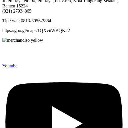
Jl. Pd. Jaya No.90, Pd. Jaya, Pd. Aren, Kota Tangerang Selatan,
Banten 15224
(021) 27934865
Tlp / wa ; 0813-3956-2884
https://goo.gl/maps/1QXviiWBQK22
Merchandiso adalah produsen Souvenir Promosi yang
berpengalaman lebih dari 10 tahun, Terbukti Melayani lebih dari
750 Perusahaan dan memproduksi lebih dari 500.000 Merchandise
(Souvenir Kantor terbaik kami sajikan untuk Anda).
Youtube