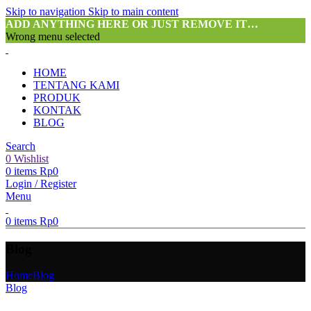
Skip to navigation
Skip to main content
ADD ANYTHING HERE OR JUST REMOVE IT…
Wrong menu selected
HOME
TENTANG KAMI
PRODUK
KONTAK
BLOG
Search
0
Wishlist
0
items
Rp
0
Login / Register
Menu
0
items
Rp
0
Blog
Home
Blog
Blog