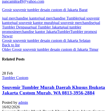
pancamitra49@yahoo.com
Grosir souvenir tumbler desain custom di Jakarta Barat
jual merchandise kantor
jual merchandise Tumbler
jual souvenir
kantor
jual souvenir kantor murah
jual souvenir merchandise
jual
Tumbler Denpasar
jual Tumbler Jakarta
jual tumbler
promosi
merchandise kantor Jakarta
Tumbler
Tumbler promosi
Newer
Grosir souvenir tumbler desain custom di Jakarta Selatan
Back to list
Older
Grosir souvenir tumbler desain custom di Jakarta Timur
Related Posts
28
Feb
Tumbler Custom
Souvenir Tumbler Murah Daerah Khusus Ibukota
Jakarta Custom Murah, WA 0813-3956-2884
Posted by
admin
16/02/2026