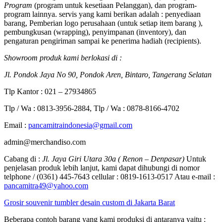
Program
(program untuk kesetiaan Pelanggan), dan program-
program lainnya. servis yang kami berikan adalah : penyediaan
barang, Pemberian logo perusahaan (untuk setiap item barang ),
pembungkusan (wrapping), penyimpanan (inventory), dan
pengaturan pengiriman sampai ke penerima hadiah (recipients).
Showroom produk kami berlokasi di :
Jl. Pondok Jaya No 90, Pondok Aren, Bintaro, Tangerang Selatan
Tlp Kantor : 021 – 27934865
Tlp / Wa : 0813-3956-2884, Tlp / Wa : 0878-8166-4702
Email :
pancamitraindonesia@gmail.com
admin@merchandiso.com
Cabang di :
Jl. Jaya Giri Utara 30a ( Renon – Denpasar)
Untuk
penjelasan produk lebih lanjut, kami dapat dihubungi di nomor
telphone / (0361) 445-7643 cellular : 0819-1613-0517 Atau e-mail :
pancamitra49@yahoo.com
Grosir souvenir tumbler desain custom di Jakarta Barat
Beberapa contoh barang yang kami produksi di antaranya yaitu :