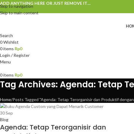
ADD ANYTHING HERE OR JUST REMOVE IT…
Skip to navigation
Skip to main content
HO
Search
0
Wishlist
0
items
Rp
0
Login / Register
Menu
0
items
Rp
0
Tag Archives: Agenda: Tetap T
Home
Posts Tagged "Agenda: Tetap Terorganisir dan Produktif dengan
30
Sep
Blog
Agenda: Tetap Terorganisir dan