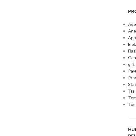
PR
Age
Ane
App
Elek
Fla
Gan
gift
Pay
Pro
Stat
Tas
Tem
Tum
HU