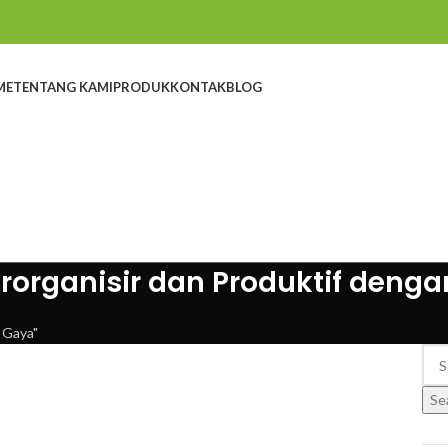
ME
TENTANG KAMI
PRODUK
KONTAK
BLOG
erorganisir dan Produktif deng
 Gaya"
Se