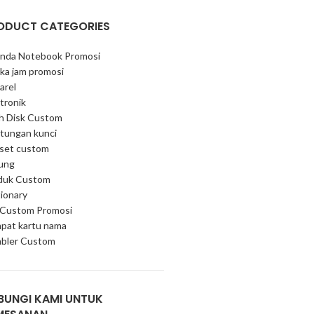
ODUCT CATEGORIES
nda Notebook Promosi
ka jam promosi
arel
tronik
sh Disk Custom
tungan kunci
 set custom
ung
duk Custom
ionary
 Custom Promosi
pat kartu nama
bler Custom
BUNGI KAMI UNTUK