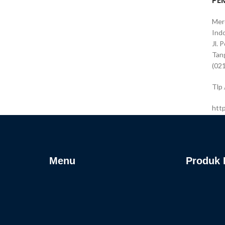
PE
Mer
Indo
Jl. 
Tan
(02
Tlp
htt
Menu
Produk