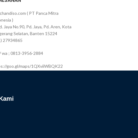
MESANAN
chandiso.com ( PT Panca Mitra
nesia )
Pd. Jaya No.90, Pd. Jaya, Pd. Aren, Kota
gerang Selatan, Banten 15224
1) 27934865
 / wa ; 0813-3956-2884
ps://goo.gl/maps/1QXviiWBQK22
 Kami