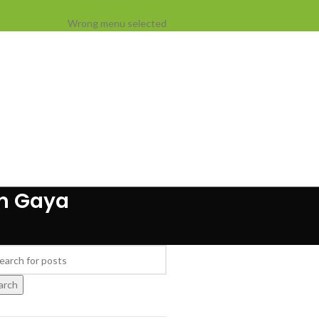
Wrong menu selected
an Gaya
arch