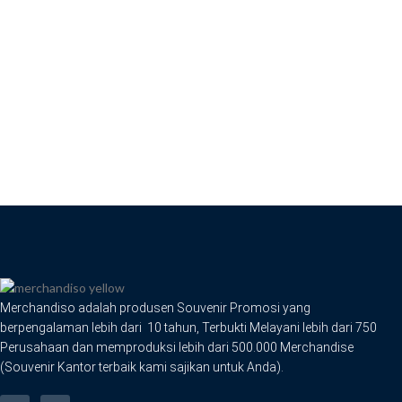
Merchandiso adalah produsen Souvenir Promosi yang
berpengalaman lebih dari 10 tahun, Terbukti Melayani lebih dari 750
Perusahaan dan memproduksi lebih dari 500.000 Merchandise
(Souvenir Kantor terbaik kami sajikan untuk Anda).