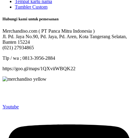
Tempat kartu nama
Tumbler Custom
Hubungi kami untuk pemesanan
Merchandiso.com ( PT Panca Mitra Indonesia )
Jl. Pd. Jaya No.90, Pd. Jaya, Pd. Aren, Kota Tangerang Selatan,
Banten 15224
(021) 27934865
Tlp / wa ; 0813-3956-2884
https://goo.gl/maps/1QXviiWBQK22
Merchandiso adalah produsen Souvenir Promosi yang
berpengalaman lebih dari 10 tahun, Terbukti Melayani lebih dari
750 Perusahaan dan memproduksi lebih dari 500.000 Merchandise
(Souvenir Kantor terbaik kami sajikan untuk Anda).
Youtube