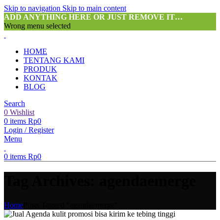
Skip to navigation
Skip to main content
ADD ANYTHING HERE OR JUST REMOVE IT…
Wrong menu selected
HOME
TENTANG KAMI
PRODUK
KONTAK
BLOG
Search
0
Wishlist
0
items
Rp
0
Login / Register
Menu
0
items
Rp
0
Tag Archives: agendaemerge
Home
Posts Tagged "agendaemerge"