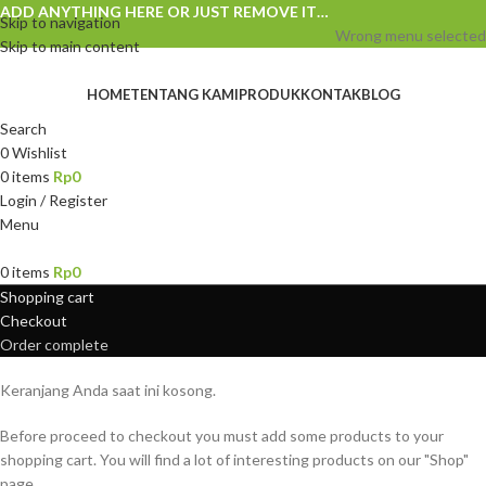
ADD ANYTHING HERE OR JUST REMOVE IT…
Skip to navigation
Wrong menu selected
Skip to main content
HOME
TENTANG KAMI
PRODUK
KONTAK
BLOG
Search
0
Wishlist
0
items
Rp
0
Login / Register
Menu
0
items
Rp
0
Shopping cart
Checkout
Order complete
Keranjang Anda saat ini kosong.
Before proceed to checkout you must add some products to your
shopping cart. You will find a lot of interesting products on our "Shop"
page.