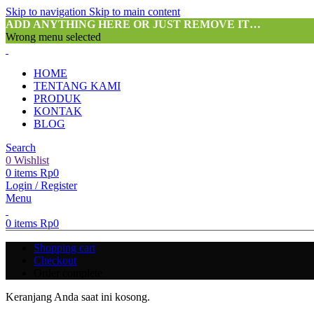
Skip to navigation
Skip to main content
ADD ANYTHING HERE OR JUST REMOVE IT…
Wrong menu selected
HOME
TENTANG KAMI
PRODUK
KONTAK
BLOG
Search
0
Wishlist
0
items
Rp
0
Login / Register
Menu
0
items
Rp
0
Shopping cart
Checkout
Order complete
Keranjang Anda saat ini kosong.