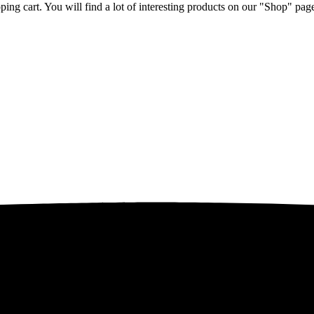
ng cart. You will find a lot of interesting products on our "Shop" pag
ebih dari 10 tahun, Terbukti Melayani lebih dari 750 Perusahaan da