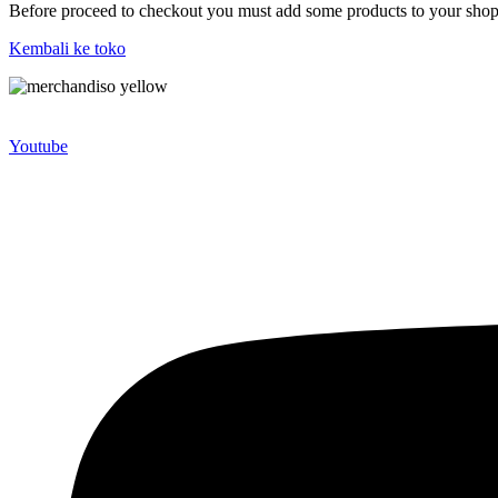
Before proceed to checkout you must add some products to your shoppi
Kembali ke toko
Merchandiso adalah produsen Souvenir Promosi yang berpengalaman l
terbaik kami sajikan untuk Anda).
Youtube