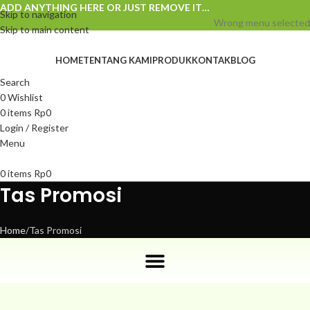
ADD ANYTHING HERE OR JUST REMOVE IT…
Skip to navigation
Wrong menu selected
Skip to main content
HOME
TENTANG KAMI
PRODUK
KONTAK
BLOG
Search
0
Wishlist
0
items
Rp
0
Login / Register
Menu
0
items
Rp
0
Tas Promosi
Home
Tas Promosi