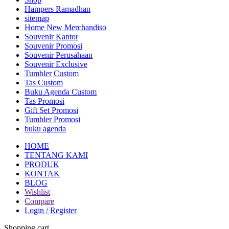
Hampers Ramadhan
sitemap
Home New Merchandiso
Souvenir Kantor
Souvenir Promosi
Souvenir Perusahaan
Souvenir Exclusive
Tumbler Custom
Tas Custom
Buku Agenda Custom
Tas Promosi
Gift Set Promosi
Tumbler Promosi
buku agenda
HOME
TENTANG KAMI
PRODUK
KONTAK
BLOG
Wishlist
Compare
Login / Register
Shopping cart