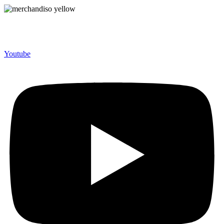
Merchandiso adalah produsen Souvenir Promosi yang
berpengalaman lebih dari 10 tahun, Terbukti Melayani lebih dari
750 Perusahaan dan memproduksi lebih dari 500.000 Merchandise
(Souvenir Kantor terbaik kami sajikan untuk Anda).
Youtube