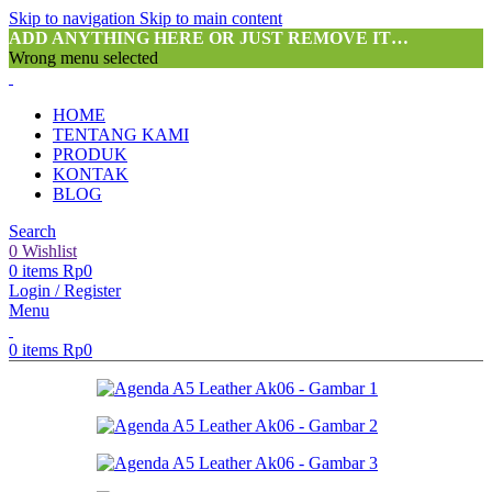
Skip to navigation
Skip to main content
ADD ANYTHING HERE OR JUST REMOVE IT…
Wrong menu selected
HOME
TENTANG KAMI
PRODUK
KONTAK
BLOG
Search
0
Wishlist
0
items
Rp
0
Login / Register
Menu
0
items
Rp
0