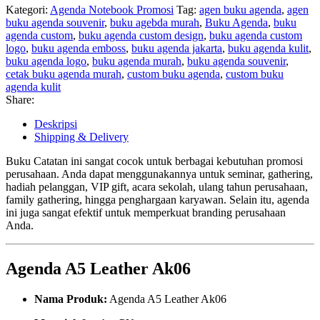
Kategori:
Agenda Notebook Promosi
Tag:
agen buku agenda
,
agen
buku agenda souvenir
,
buku agebda murah
,
Buku Agenda
,
buku
agenda custom
,
buku agenda custom design
,
buku agenda custom
logo
,
buku agenda emboss
,
buku agenda jakarta
,
buku agenda kulit
,
buku agenda logo
,
buku agenda murah
,
buku agenda souvenir
,
cetak buku agenda murah
,
custom buku agenda
,
custom buku
agenda kulit
Share:
Deskripsi
Shipping & Delivery
Buku Catatan ini sangat cocok untuk berbagai kebutuhan promosi
perusahaan. Anda dapat menggunakannya untuk seminar, gathering,
hadiah pelanggan, VIP gift, acara sekolah, ulang tahun perusahaan,
family gathering, hingga penghargaan karyawan. Selain itu, agenda
ini juga sangat efektif untuk memperkuat branding perusahaan
Anda.
Agenda A5 Leather Ak06
Nama Produk:
Agenda A5 Leather Ak06