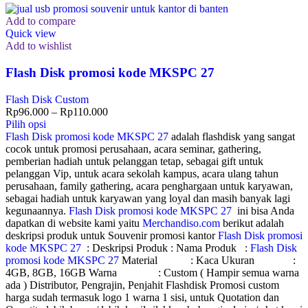
Add to compare
Quick view
Add to wishlist
Flash Disk promosi kode MKSPC 27
Flash Disk Custom
Rp
96.000
–
Rp
110.000
Pilih opsi
Flash Disk promosi kode MKSPC 27
adalah flashdisk yang sangat
cocok untuk promosi perusahaan, acara seminar, gathering,
pemberian hadiah untuk pelanggan tetap, sebagai gift untuk
pelanggan Vip, untuk acara sekolah kampus, acara ulang tahun
perusahaan, family gathering, acara penghargaan untuk karyawan,
sebagai hadiah untuk karyawan yang loyal dan masih banyak lagi
kegunaannya.
Flash Disk promosi kode MKSPC 27
ini bisa Anda
dapatkan di website kami yaitu
Merchandiso.com
berikut adalah
deskripsi produk untuk Souvenir promosi kantor
Flash Disk promosi
kode MKSPC 27
: Deskripsi Produk : Nama Produk :
Flash Disk
promosi kode MKSPC 27
Material : Kaca Ukuran :
4GB, 8GB, 16GB Warna : Custom ( Hampir semua warna
ada ) Distributor, Pengrajin, Penjahit Flashdisk Promosi custom
harga sudah termasuk logo 1 warna 1 sisi, untuk Quotation dan