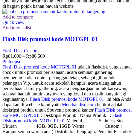
Quantity lebih besar / lebih kecil silahkan hubungi admin / chat kami
di bagian pojok kanan bawah website
Add to compare
Quick view
Add to wishlist
Flash Disk promosi kode MOTGPL 01
Flash Disk Custom
Rp
81.000
–
Rp
86.500
Pilih opsi
Flash Disk promosi kode MOTGPL 01
adalah flashdisk yang sangat
cocok untuk promosi perusahaan, acara seminar, gathering,
pemberian hadiah untuk pelanggan tetap, sebagai gift untuk
pelanggan Vip, untuk acara sekolah kampus, acara ulang tahun
perusahaan, family gathering, acara penghargaan untuk karyawan,
sebagai hadiah untuk karyawan yang loyal dan masih banyak lagi
kegunaannya.
Flash Disk promosi kode MOTGPL 01
ini bisa Anda
dapatkan di website kami yaitu
Merchandiso.com
berikut adalah
deskripsi produk untuk Souvenir promosi kantor
Flash Disk promosi
kode MOTGPL 01
: Deskripsi Produk : Nama Produk :
Flash
Disk promosi kode MOTGPL 01
Material : Stainless Steel
Ukuran : 4GB, 8GB, 16GB Warna : Custom (
Hampir semua warna ada ) Distributor, Pengrajin, Penjahit Flashdisk