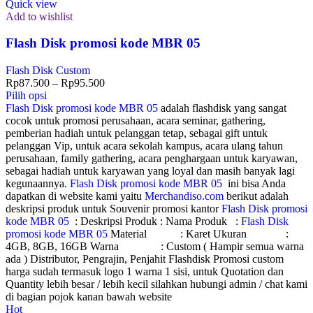
Quick view
Add to wishlist
Flash Disk promosi kode MBR 05
Flash Disk Custom
Rp
87.500
–
Rp
95.500
Pilih opsi
Flash Disk promosi kode MBR 05
adalah flashdisk yang sangat
cocok untuk promosi perusahaan, acara seminar, gathering,
pemberian hadiah untuk pelanggan tetap, sebagai gift untuk
pelanggan Vip, untuk acara sekolah kampus, acara ulang tahun
perusahaan, family gathering, acara penghargaan untuk karyawan,
sebagai hadiah untuk karyawan yang loyal dan masih banyak lagi
kegunaannya.
Flash Disk promosi kode MBR 05
ini bisa Anda
dapatkan di website kami yaitu
Merchandiso.com
berikut adalah
deskripsi produk untuk Souvenir promosi kantor
Flash Disk promosi
kode MBR 05
: Deskripsi Produk : Nama Produk :
Flash Disk
promosi kode MBR 05
Material : Karet Ukuran :
4GB, 8GB, 16GB Warna : Custom ( Hampir semua warna
ada ) Distributor, Pengrajin, Penjahit Flashdisk Promosi custom
harga sudah termasuk logo 1 warna 1 sisi, untuk Quotation dan
Quantity lebih besar / lebih kecil silahkan hubungi admin / chat kami
di bagian pojok kanan bawah website
Hot