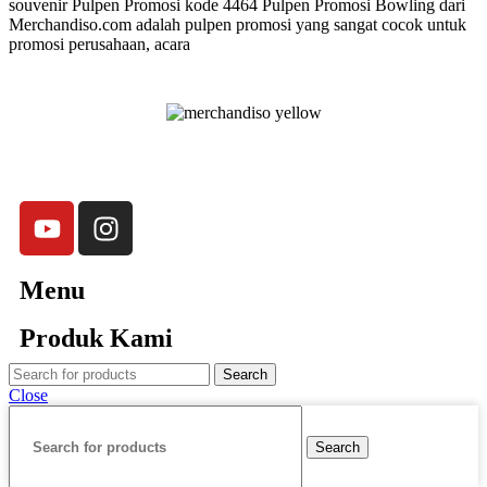
souvenir Pulpen Promosi kode 4464 Pulpen Promosi Bowling dari
Merchandiso.com adalah pulpen promosi yang sangat cocok untuk
promosi perusahaan, acara
Merchandiso adalah produsen Souvenir Promosi yang
berpengalaman lebih dari 10 tahun, Terbukti Melayani lebih dari
750 Perusahaan dan memproduksi lebih dari 500.000
Merchandise (Souvenir Kantor terbaik kami sajikan untuk Anda).
Menu
Produk Kami
Search
Close
Search