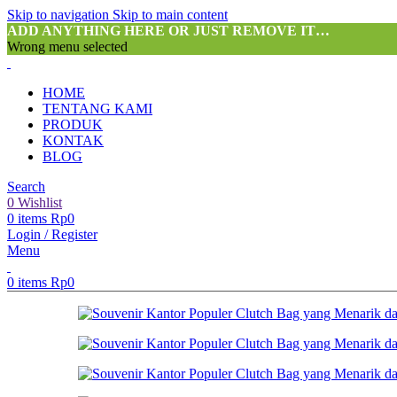
Skip to navigation
Skip to main content
ADD ANYTHING HERE OR JUST REMOVE IT…
Wrong menu selected
HOME
TENTANG KAMI
PRODUK
KONTAK
BLOG
Search
0
Wishlist
0
items
Rp
0
Login / Register
Menu
0
items
Rp
0