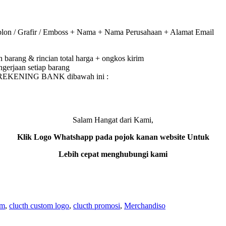
on / Grafir / Emboss + Nama + Nama Perusahaan + Alamat Email
barang & rincian total harga + ongkos kirim
gerjaan setiap barang
e REKENING BANK dibawah ini :
Salam Hangat dari Kami,
Klik Logo Whatshapp pada pojok kanan website Untuk
Lebih cepat menghubungi kami
om
,
clucth custom logo
,
clucth promosi
,
Merchandiso