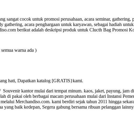
 sangat cocok untuk promosi perusahaan, acara seminar, gathering, p
ily gathering, acara penghargaan untuk karyawan, sebagai hadiah unt
diso.com berikut adalah deskripsi produk untuk Clucth Bag Promosi K
r semua warna ada )
ang hati, Dapatkan katalog [GRATIS}kami.
ouvenir kantor mulai dari tempat minum. kaos, jaket, payung, jam din
lah di pakai oleh berbagai macam perusahaan mulai dari Instansi Peme
melalui Merchandiso.com. kami berdiri sejak tahun 2011 hingga sekar
a yang baik kedepan, Segera gabung bersama ribuan pelanggan lainny