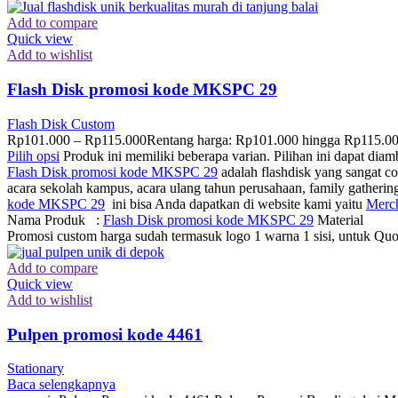
Add to compare
Quick view
Add to wishlist
Flash Disk promosi kode MKSPC 29
Flash Disk Custom
Rp
101.000
–
Rp
115.000
Rentang harga: Rp101.000 hingga Rp115.0
Pilih opsi
Produk ini memiliki beberapa varian. Pilihan ini dapat dia
Flash Disk promosi kode MKSPC 29
adalah flashdisk yang sangat co
acara sekolah kampus, acara ulang tahun perusahaan, family gatheri
kode MKSPC 29
ini bisa Anda dapatkan di website kami yaitu
Merc
Nama Produk :
Flash Disk promosi kode MKSPC 29
Material : 
Promosi custom harga sudah termasuk logo 1 warna 1 sisi, untuk Quot
Add to compare
Quick view
Add to wishlist
Pulpen promosi kode 4461
Stationary
Baca selengkapnya