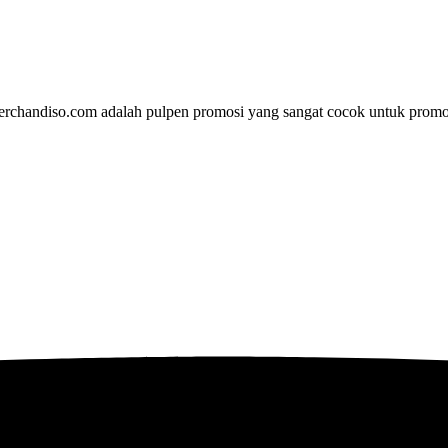
rchandiso.com adalah pulpen promosi yang sangat cocok untuk promos
ebih dari 10 tahun, Terbukti Melayani lebih dari 750 Perusahaan da