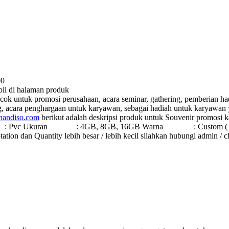
00
mbil di halaman produk
cok untuk promosi perusahaan, acara seminar, gathering, pemberian had
ng, acara penghargaan untuk karyawan, sebagai hadiah untuk karyawan
handiso.com
berikut adalah deskripsi produk untuk Souvenir promosi 
Pvc Ukuran : 4GB, 8GB, 16GB Warna : Custom ( Hampir semua
ation dan Quantity lebih besar / lebih kecil silahkan hubungi admin /