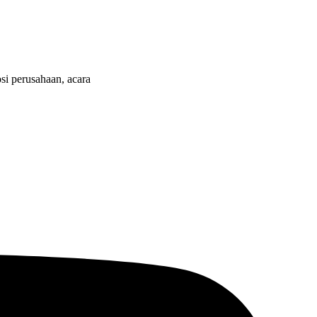
i perusahaan, acara
n memproduksi lebih dari 500.000 Merchandise (Souvenir Kantor