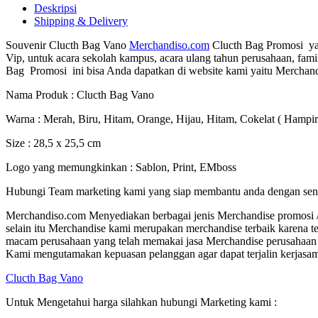
Deskripsi
Shipping & Delivery
Souvenir Clucth Bag Vano
Merchandiso.com
Clucth Bag Promosi yang
Vip, untuk acara sekolah kampus, acara ulang tahun perusahaan, fam
Bag Promosi ini bisa Anda dapatkan di website kami yaitu Merchan
Nama Produk : Clucth Bag Vano
Warna : Merah, Biru, Hitam, Orange, Hijau, Hitam, Cokelat ( Hampi
Size :
28,5 x 25,5 cm
Logo yang memungkinkan : Sablon, Print, EMboss
Hubungi Team marketing kami yang siap membantu anda dengan sen
Merchandiso.com Menyediakan berbagai jenis Merchandise promosi / S
selain itu Merchandise kami merupakan merchandise terbaik karena te
macam perusahaan yang telah memakai jasa Merchandise perusahaan 
Kami mengutamakan kepuasan pelanggan agar dapat terjalin kerjasam
Clucth Bag Vano
Untuk Mengetahui harga silahkan hubungi Marketing kami :