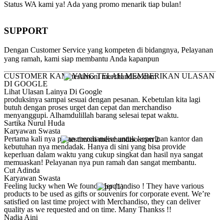
Status WA kami ya! Ada yang promo menarik tiap bulan!
SUPPORT
Dengan Customer Service yang kompeten di bidangnya, Pelayanan
yang ramah, kami siap membantu Anda kapanpun
CUSTOMER KAMI YANG TELAH MEMBERIKAN ULASAN
DI GOOGLE
Lihat Ulasan Lainya Di Google
produksinya sampai sesuai dengan pesanan. Kebetulan kita lagi
butuh dengan proses urget dan cepat dan merchandiso
menyanggupi. Alhamdulillah barang selesai tepat waktu.
Sartika Nurul Huda
Karyawan Swasta
Pertama kali nya pesan merchandise untuk keperluan kantor dan
kebutuhan nya mendadak. Hanya di sini yang bisa provide
keperluan dalam waktu yang cukup singkat dan hasil nya sangat
memuaskan! Pelayanan nya pun ramah dan sangat membantu.
Cut Adinda
Karyawan Swasta
Feeling lucky when We found Merchandiso ! They have various
products to be used as gifts or souvenirs for corporate event. We’re
satisfied on last time project with Merchandiso, they can deliver
quality as we requested and on time. Many Thankss !!
Nadia Aini