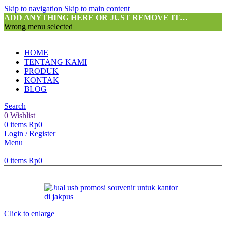
Skip to navigation
Skip to main content
ADD ANYTHING HERE OR JUST REMOVE IT…
Wrong menu selected
HOME
TENTANG KAMI
PRODUK
KONTAK
BLOG
Search
0
Wishlist
0
items
Rp
0
Login / Register
Menu
0
items
Rp
0
Click to enlarge