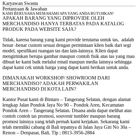
Karyawan Swasta
Pertanyaan & Jawaban
KAMI BERUSAHA MEMAHAMI APA YANG ANDA BUTUHKAN!
APAKAH BARANG YANG DIPROVIDE OLEH
MERCHANDISO HANYA TERBATAS PADA KATALOG
PRODUK PADA WEBSITE SAJA?
Tidak, karena barang yang kami provide terutama untuk tas, adalah
benar -benar custom sesuai dengan permintaan klien baik dari segi
model, spesifikasi ruangan tas dan lain-lainnya. Klien dapat
mengirimkan berupa gambar maupun contoh fisik atas tas yang mau
dibuat ke kami baik melalui email maupun media lainnya sehingga
dapat kami cek untuk harga yang dapat kami berikan untuk anda.
DIMANAKAH WORKSHOP/ SHOWROOM DARI
MERCHANDISO? ADAKAH PERWAKILAN
MERCHANDISO DI KOTA LAIN?
Kantor Pusat kami di Bintaro – Tangerang Selatan, dengan alamat
lengkap Jalan Pondok Jaya No 90 – Pondok Aren, Kecamatan
Pondok Aren – Tangerang Selatan. Disana anda dapat melihat atas
contoh contoh tas promosi, souvenir tumbler maupun barang
promosi lainnya yang telah pernah kami kerjakan. Sekarang kami
telah memiliki cabang di Bali tepatnya di Jalan Jaya Giri No 30a –
Renon – Denpasar, Bali, Tlp ; 0813-3956-2884