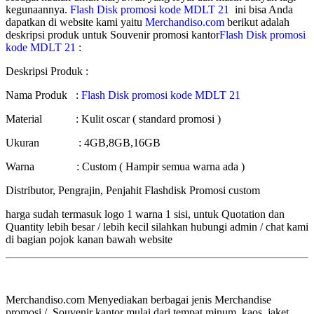
kegunaannya.
Flash Disk promosi kode MDLT 21
ini bisa Anda
dapatkan di website kami yaitu
Merchandiso.com
berikut adalah
deskripsi produk untuk Souvenir promosi kantor
Flash Disk promosi
kode MDLT 21
:
Deskripsi Produk :
Nama Produk :
Flash Disk promosi kode MDLT 21
Material : Kulit oscar ( standard promosi )
Ukuran : 4GB,8GB,16GB
Warna : Custom ( Hampir semua warna ada )
Distributor, Pengrajin, Penjahit Flashdisk Promosi custom
harga sudah termasuk logo 1 warna 1 sisi, untuk Quotation dan
Quantity lebih besar / lebih kecil silahkan hubungi admin / chat kami
di bagian pojok kanan bawah website
Merchandiso.com Menyediakan berbagai jenis Merchandise
promosi / Souvenir kantor mulai dari tempat minum. kaos, jaket,