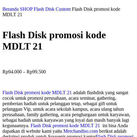
Beranda
SHOP
Flash Disk Custom
Flash Disk promosi kode
MDLT 21
Flash Disk promosi kode
MDLT 21
Rp
94.000
–
Rp
99.500
Flash Disk promosi kode MDLT 21
adalah flashdisk yang sangat
cocok untuk promosi perusahaan, acara seminar, gathering,
pemberian hadiah untuk pelanggan tetap, sebagai gift untuk
pelanggan Vip, untuk acara sekolah kampus, acara ulang tahun
perusahaan, family gathering, acara penghargaan untuk karyawan,
sebagai hadiah untuk karyawan yang loyal dan masih banyak lagi
kegunaannya.
Flash Disk promosi kode MDLT 21
ini bisa Anda
dapatkan di website kami yaitu
Merchandiso.com
berikut adalah
deskripsi produk untuk Souvenir promosi kantor
Flash Disk promosi