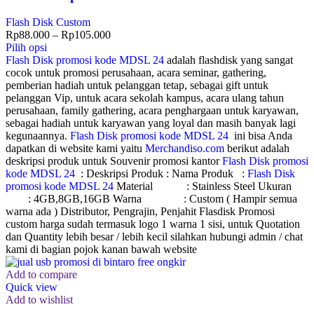
Flash Disk Custom
Rp
88.000
–
Rp
105.000
Pilih opsi
Flash Disk promosi kode MDSL 24
adalah flashdisk yang sangat
cocok untuk promosi perusahaan, acara seminar, gathering,
pemberian hadiah untuk pelanggan tetap, sebagai gift untuk
pelanggan Vip, untuk acara sekolah kampus, acara ulang tahun
perusahaan, family gathering, acara penghargaan untuk karyawan,
sebagai hadiah untuk karyawan yang loyal dan masih banyak lagi
kegunaannya.
Flash Disk promosi kode MDSL 24
ini bisa Anda
dapatkan di website kami yaitu
Merchandiso.com
berikut adalah
deskripsi produk untuk Souvenir promosi kantor
Flash Disk promosi
kode MDSL 24
: Deskripsi Produk : Nama Produk :
Flash Disk
promosi kode MDSL 24
Material : Stainless Steel Ukuran
: 4GB,8GB,16GB Warna : Custom ( Hampir semua
warna ada ) Distributor, Pengrajin, Penjahit Flasdisk Promosi
custom harga sudah termasuk logo 1 warna 1 sisi, untuk Quotation
dan Quantity lebih besar / lebih kecil silahkan hubungi admin / chat
kami di bagian pojok kanan bawah website
Add to compare
Quick view
Add to wishlist