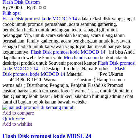
Flash Disk Custom
Rp
78.000
–
Rp
92.000
Pilih opsi
Flash Disk promosi kode MCDCD 14
adalah Flashdisk yang sangat
cocok untuk promosi perusahaan, acara seminar, gathering,
pemberian hadiah untuk pelanggan tetap, sebagai gift untuk
pelanggan Vip, untuk acara sekolah kampus, acara ulang tahun
perusahaan, family gathering, acara penghargaan untuk karyawan,
sebagai hadiah untuk karyawan yang loyal dan masih banyak lagi
kegunaannya.
Flash Disk promosi kode MCDCD 14
ini bisa Anda
dapatkan di website kami yaitu
Merchandiso.com
berikut adalah
deskripsi produk untuk Souvenir promosi kantor
Flash Disk promosi
kode MCDCD 14
: Deskripsi Produk : Nama Produk :
Flash
Disk promosi kode MCDCD 14
Material : Pvc Ukuran
: 4GB,8GB,16Gb Warna : Custom ( Hampir semua
warna ada ) Distributor, Pengrajin, Penjahit Flashdisk Promosi
custom harga sudah termasuk logo 1 warna 1 sisi, untuk Quotation
dan Quantity lebih besar / lebih kecil silahkan hubungi admin / chat
kami di bagian pojok kanan bawah website
Add to compare
Quick view
Add to wishlist
Flash Disk promosi kode MDSL 24