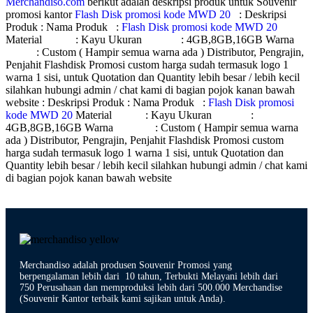
Merchandiso.com
berikut adalah deskripsi produk untuk Souvenir
promosi kantor
Flash Disk promosi kode MWD 20
: Deskripsi
Produk : Nama Produk :
Flash Disk promosi kode MWD 20
Material : Kayu Ukuran : 4GB,8GB,16GB Warna
: Custom ( Hampir semua warna ada ) Distributor, Pengrajin,
Penjahit Flashdisk Promosi custom harga sudah termasuk logo 1
warna 1 sisi, untuk Quotation dan Quantity lebih besar / lebih kecil
silahkan hubungi admin / chat kami di bagian pojok kanan bawah
website : Deskripsi Produk : Nama Produk :
Flash Disk promosi
kode MWD 20
Material : Kayu Ukuran :
4GB,8GB,16GB Warna : Custom ( Hampir semua warna
ada ) Distributor, Pengrajin, Penjahit Flashdisk Promosi custom
harga sudah termasuk logo 1 warna 1 sisi, untuk Quotation dan
Quantity lebih besar / lebih kecil silahkan hubungi admin / chat kami
di bagian pojok kanan bawah website
Merchandiso adalah produsen Souvenir Promosi yang
berpengalaman lebih dari 10 tahun, Terbukti Melayani lebih dari
750 Perusahaan dan memproduksi lebih dari 500.000 Merchandise
(Souvenir Kantor terbaik kami sajikan untuk Anda).