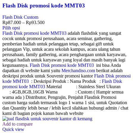
Flash Disk promosi kode MMT03
Flash Disk Custom
Rp
87.000
–
Rp
93.500
Pilih opsi
Flash Disk promosi kode MMT03
adalah flashdisk yang sangat
cocok untuk promosi perusahaan, acara seminar, gathering,
pemberian hadiah untuk pelanggan tetap, sebagai gift untuk
pelanggan Vip, untuk acara sekolah kampus, acara ulang tahun
perusahaan, family gathering, acara penghargaan untuk karyawan,
sebagai hadiah untuk karyawan yang loyal dan masih banyak lagi
kegunaannya.
Flash Disk promosi kode MMT03
ini bisa Anda
dapatkan di website kami yaitu
Merchandiso.com
berikut adalah
deskripsi produk untuk Souvenir promosi kantor
Flash Disk promosi
kode MMT03
: Deskripsi Produk : Nama Produk :
Flash Disk
promosi kode MMT03
Material : Stainless Steel Ukuran
: 4GB,8GB,16GB Warna : Custom ( Hampir semua
warna ada ) Distributor, Pengrajin, Penjahit Flasdisk Promosi
custom harga sudah termasuk logo 1 warna 1 sisi, untuk Quotation
dan Quantity lebih besar / lebih kecil silahkan hubungi admin / chat
kami di bagian pojok kanan bawah website
Add to compare
Quick view