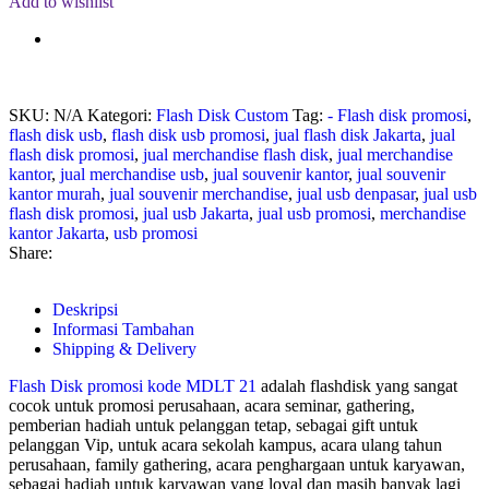
Add to wishlist
SKU:
N/A
Kategori:
Flash Disk Custom
Tag:
- Flash disk promosi
,
flash disk usb
,
flash disk usb promosi
,
jual flash disk Jakarta
,
jual
flash disk promosi
,
jual merchandise flash disk
,
jual merchandise
kantor
,
jual merchandise usb
,
jual souvenir kantor
,
jual souvenir
kantor murah
,
jual souvenir merchandise
,
jual usb denpasar
,
jual usb
flash disk promosi
,
jual usb Jakarta
,
jual usb promosi
,
merchandise
kantor Jakarta
,
usb promosi
Share:
Deskripsi
Informasi Tambahan
Shipping & Delivery
Flash Disk promosi kode MDLT 21
adalah flashdisk yang sangat
cocok untuk promosi perusahaan, acara seminar, gathering,
pemberian hadiah untuk pelanggan tetap, sebagai gift untuk
pelanggan Vip, untuk acara sekolah kampus, acara ulang tahun
perusahaan, family gathering, acara penghargaan untuk karyawan,
sebagai hadiah untuk karyawan yang loyal dan masih banyak lagi