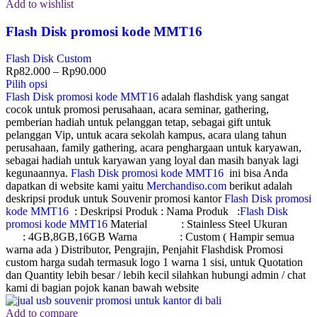
Add to wishlist
Flash Disk promosi kode MMT16
Flash Disk Custom
Rp
82.000
–
Rp
90.000
Pilih opsi
Flash Disk promosi kode MMT16
adalah flashdisk yang sangat
cocok untuk promosi perusahaan, acara seminar, gathering,
pemberian hadiah untuk pelanggan tetap, sebagai gift untuk
pelanggan Vip, untuk acara sekolah kampus, acara ulang tahun
perusahaan, family gathering, acara penghargaan untuk karyawan,
sebagai hadiah untuk karyawan yang loyal dan masih banyak lagi
kegunaannya.
Flash Disk promosi kode MMT16
ini bisa Anda
dapatkan di website kami yaitu
Merchandiso.com
berikut adalah
deskripsi produk untuk Souvenir promosi kantor
Flash Disk promosi
kode MMT16
: Deskripsi Produk : Nama Produk :
Flash Disk
promosi kode MMT16
Material : Stainless Steel Ukuran
: 4GB,8GB,16GB Warna : Custom ( Hampir semua
warna ada ) Distributor, Pengrajin, Penjahit Flashdisk Promosi
custom harga sudah termasuk logo 1 warna 1 sisi, untuk Quotation
dan Quantity lebih besar / lebih kecil silahkan hubungi admin / chat
kami di bagian pojok kanan bawah website
Add to compare