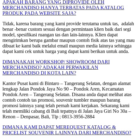
APAKAH BARANG YANG DIPROVIDE OLEH
MERCHANDISO HANYA TERBATAS PADA KATALOG
PRODUK PADA WEBSITE SAJA?
Tidak, karena barang yang kami provide terutama untuk tas, adalah
benar -benar custom sesuai dengan permintaan klien baik dari segi
model, spesifikasi ruangan tas dan lain-lainnya. Klien dapat
mengirimkan berupa gambar maupun contoh fisik atas tas yang mau
dibuat ke kami baik melalui email maupun media lainnya sehingga
dapat kami cek untuk harga yang dapat kami berikan untuk anda.
DIMANAKAH WORKSHOP/ SHOWROOM DARI
MERCHANDISO? ADAKAH PERWAKILAN
MERCHANDISO DI KOTA LAIN?
Kantor Pusat kami di Bintaro – Tangerang Selatan, dengan alamat
lengkap Jalan Pondok Jaya No 90 – Pondok Aren, Kecamatan
Pondok Aren – Tangerang Selatan. Disana anda dapat melihat atas
contoh contoh tas promosi, souvenir tumbler maupun barang
promosi lainnya yang telah pernah kami kerjakan. Sekarang kami
telah memiliki cabang di Bali tepatnya di Jalan Jaya Giri No 30a –
Renon – Denpasar, Bali, Tlp ; 0813-3956-2884
DIMANA KAMI DAPAT MEREQUEST KATALOG &
PRICELIST SOUVENIR LAINNYA DARI MERCHANDISO?