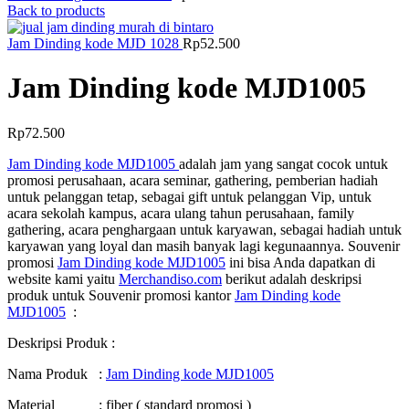
Back to products
Jam Dinding kode MJD 1028
Rp
52.500
Jam Dinding kode MJD1005
Rp
72.500
Jam Dinding kode MJD1005
adalah jam yang sangat cocok untuk
promosi perusahaan, acara seminar, gathering, pemberian hadiah
untuk pelanggan tetap, sebagai gift untuk pelanggan Vip, untuk
acara sekolah kampus, acara ulang tahun perusahaan, family
gathering, acara penghargaan untuk karyawan, sebagai hadiah untuk
karyawan yang loyal dan masih banyak lagi kegunaannya. Souvenir
promosi
Jam Dinding kode MJD1005
ini bisa Anda dapatkan di
website kami yaitu
Merchandiso.com
berikut adalah deskripsi
produk untuk Souvenir promosi kantor
Jam Dinding kode
MJD1005
:
Deskripsi Produk :
Nama Produk :
Jam Dinding kode MJD1005
Material : fiber ( standard promosi )