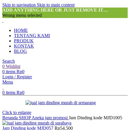
Skip to navigation
Skip to main content
ADD ANYTHING HERE OR JUST REMOVE IT…
Wrong menu selected
HOME
TENTANG KAMI
PRODUK
KONTAK
BLOG
Search
0
Wishlist
0
items
Rp
0
Login / Register
Menu
0
items
Rp
0
Click to enlarge
Beranda
SHOP
Aneka jam promosi
Jam Dinding kode MJD1005
Jam Dinding kode MJD057
Rp
54.500