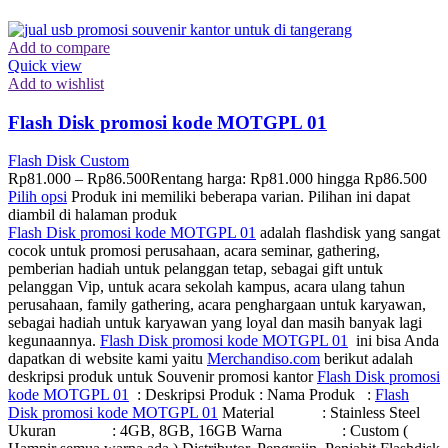
Add to compare
Quick view
Add to wishlist
Flash Disk promosi kode MOTGPL 01
Flash Disk Custom
Rp
81.000
–
Rp
86.500
Rentang harga: Rp81.000 hingga Rp86.500
Pilih opsi
Produk ini memiliki beberapa varian. Pilihan ini dapat
diambil di halaman produk
Flash Disk promosi kode MOTGPL 01
adalah flashdisk yang sangat
cocok untuk promosi perusahaan, acara seminar, gathering,
pemberian hadiah untuk pelanggan tetap, sebagai gift untuk
pelanggan Vip, untuk acara sekolah kampus, acara ulang tahun
perusahaan, family gathering, acara penghargaan untuk karyawan,
sebagai hadiah untuk karyawan yang loyal dan masih banyak lagi
kegunaannya.
Flash Disk promosi kode MOTGPL 01
ini bisa Anda
dapatkan di website kami yaitu
Merchandiso.com
berikut adalah
deskripsi produk untuk Souvenir promosi kantor
Flash Disk promosi
kode MOTGPL 01
: Deskripsi Produk : Nama Produk :
Flash
Disk promosi kode MOTGPL 01
Material : Stainless Steel
Ukuran : 4GB, 8GB, 16GB Warna : Custom (