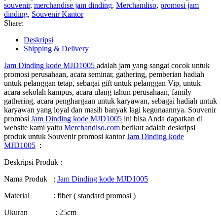
souvenir
,
merchandise jam dinding
,
Merchandiso
,
promosi jam
dinding
,
Souvenir Kantor
Share:
Deskripsi
Shipping & Delivery
Jam Dinding kode MJD1005
adalah jam yang sangat cocok untuk
promosi perusahaan, acara seminar, gathering, pemberian hadiah
untuk pelanggan tetap, sebagai gift untuk pelanggan Vip, untuk
acara sekolah kampus, acara ulang tahun perusahaan, family
gathering, acara penghargaan untuk karyawan, sebagai hadiah untuk
karyawan yang loyal dan masih banyak lagi kegunaannya. Souvenir
promosi
Jam Dinding kode MJD1005
ini bisa Anda dapatkan di
website kami yaitu
Merchandiso.com
berikut adalah deskripsi
produk untuk Souvenir promosi kantor
Jam Dinding kode
MJD1005
:
Deskripsi Produk :
Nama Produk :
Jam Dinding kode MJD1005
Material : fiber ( standard promosi )
Ukuran : 25cm