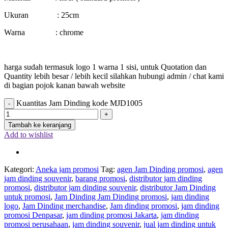
Ukuran : 25cm
Warna : chrome
harga sudah termasuk logo 1 warna 1 sisi, untuk Quotation dan
Quantity lebih besar / lebih kecil silahkan hubungi admin / chat kami
di bagian pojok kanan bawah website
Kuantitas Jam Dinding kode MJD1005
Tambah ke keranjang
Add to wishlist
Kategori:
Aneka jam promosi
Tag:
agen Jam Dinding promosi
,
agen
jam dinding souvenir
,
barang promosi
,
distributor jam dinding
promosi
,
distributor jam dinding souvenir
,
distributor Jam Dinding
untuk promosi
,
Jam Dinding Jam Dinding promosi
,
jam dinding
logo
,
Jam Dinding merchandise
,
Jam dinding promosi
,
jam dinding
promosi Denpasar
,
jam dinding promosi Jakarta
,
jam dinding
promosi perusahaan
,
jam dinding souvenir
,
jual jam dinding untuk