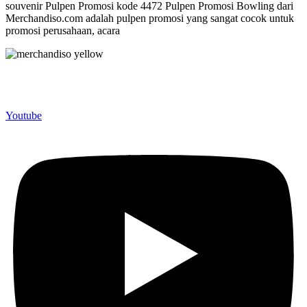
souvenir Pulpen Promosi kode 4472 Pulpen Promosi Bowling dari
Merchandiso.com adalah pulpen promosi yang sangat cocok untuk
promosi perusahaan, acara
Merchandiso adalah produsen Souvenir Promosi yang
berpengalaman lebih dari 10 tahun, Terbukti Melayani lebih dari
750 Perusahaan dan memproduksi lebih dari 500.000 Merchandise
(Souvenir Kantor terbaik kami sajikan untuk Anda).
Youtube