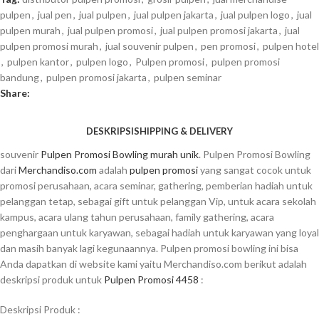
pulpen
,
jual pen
,
jual pulpen
,
jual pulpen jakarta
,
jual pulpen logo
,
jual
pulpen murah
,
jual pulpen promosi
,
jual pulpen promosi jakarta
,
jual
pulpen promosi murah
,
jual souvenir pulpen
,
pen promosi
,
pulpen hotel
,
pulpen kantor
,
pulpen logo
,
Pulpen promosi
,
pulpen promosi
bandung
,
pulpen promosi jakarta
,
pulpen seminar
Share:
DESKRIPSI
SHIPPING & DELIVERY
souvenir
Pulpen Promosi Bowling murah unik
. Pulpen Promosi Bowling
dari
Merchandiso.com
adalah
pulpen promosi
yang sangat cocok untuk
promosi perusahaan, acara seminar, gathering, pemberian hadiah untuk
pelanggan tetap, sebagai gift untuk pelanggan Vip, untuk acara sekolah
kampus, acara ulang tahun perusahaan, family gathering, acara
penghargaan untuk karyawan, sebagai hadiah untuk karyawan yang loyal
dan masih banyak lagi kegunaannya. Pulpen promosi bowling ini bisa
Anda dapatkan di website kami yaitu Merchandiso.com berikut adalah
deskripsi produk untuk
Pulpen Promosi 4458
:
Deskripsi Produk :