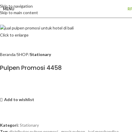
Skip to navigation
MENU
R
Skip to main content
Click to enlarge
Beranda
SHOP
Stationary
Pulpen Promosi 4458
Add to wishlist
Kategori:
Stationary
Tag:
distributor pulpen promosi
,
grosir pulpen
,
jual merchandise