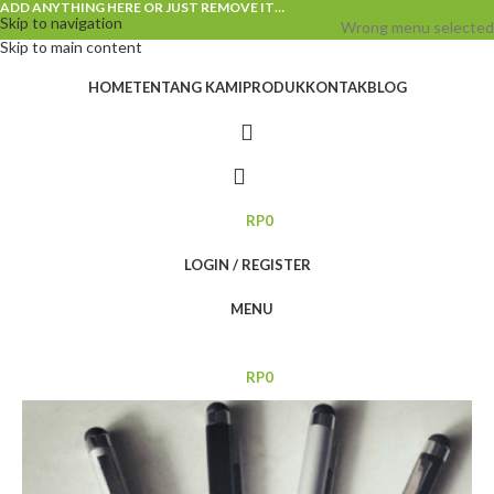
ADD ANYTHING HERE OR JUST REMOVE IT…
Skip to navigation
Wrong menu selected
Skip to main content
HOME
TENTANG KAMI
PRODUK
KONTAK
BLOG
RP
0
LOGIN / REGISTER
MENU
RP
0