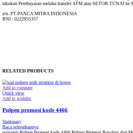
lakukan Pembayaran melalui transfer ATM atau SETOR TUNAI k
a/n. PT PANCA MITRA INDONESIA
BNI : 0222955357
RELATED PRODUCTS
Add to compare
Quick view
Add to wishlist
Pulpen promosi kode 4466
Stationary
Baca selengkapnya
souvenir Pulpen Promosi kode 4466 Pulpen Promosi Bowling dari Me