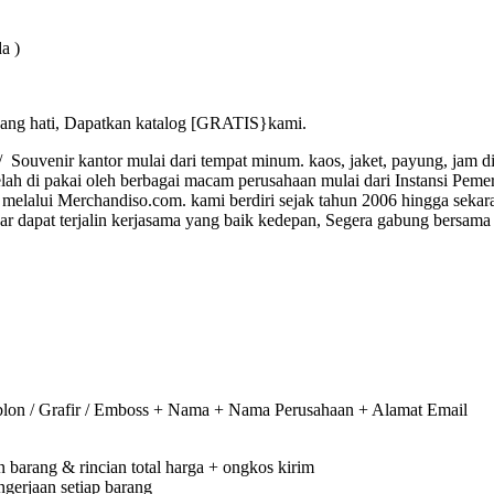
a )
ang hati, Dapatkan katalog [GRATIS}kami.
ouvenir kantor mulai dari tempat minum. kaos, jaket, payung, jam din
lah di pakai oleh berbagai macam perusahaan mulai dari Instansi Peme
elalui Merchandiso.com. kami berdiri sejak tahun 2006 hingga sekar
dapat terjalin kerjasama yang baik kedepan, Segera gabung bersama 
on / Grafir / Emboss + Nama + Nama Perusahaan + Alamat Email
barang & rincian total harga + ongkos kirim
gerjaan setiap barang