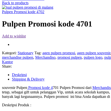
Back to products
Pulpen Promosi kode 4702
Pulpen Promosi kode 4701
Add to wishlist
Kategori:
Stationary
Tag:
agen pulpen promosi
,
agen pulpen souvenir
merchandise pulpen
,
Merchandiso
,
promosi pulpen
,
pulpen logo
,
pul
Kantor
Share:
Deskripsi
Shipping & Delivery
souvenir Pulpen
Promosi kode 4
701 Pulpen Promosi dari
Merchandi
tetap, sebagai gift untuk pelanggan Vip, untuk acara sekolah kampus
banyak lagi kegunaannya. Pulpen promosi ini bisa Anda dapatkan di
Deskripsi Produk :