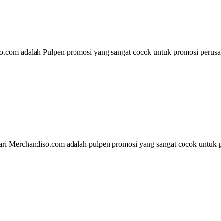
.com adalah Pulpen promosi yang sangat cocok untuk promosi perusaha
ari Merchandiso.com adalah pulpen promosi yang sangat cocok untuk p
ebih dari 10 tahun, Terbukti Melayani lebih dari 750 Perusahaan da