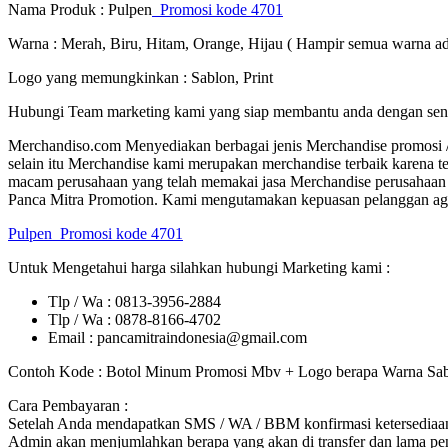
Nama Produk : Pulpen
Promosi kode 4701
Warna : Merah, Biru, Hitam, Orange, Hijau ( Hampir semua warna ad
Logo yang memungkinkan : Sablon, Print
Hubungi Team marketing kami yang siap membantu anda dengan sen
Merchandiso.com Menyediakan berbagai jenis Merchandise promosi / S
selain itu Merchandise kami merupakan merchandise terbaik karena te
macam perusahaan yang telah memakai jasa Merchandise perusahaan m
Panca Mitra Promotion. Kami mengutamakan kepuasan pelanggan agar 
Pulpen
Promosi kode 4701
Untuk Mengetahui harga silahkan hubungi Marketing kami :
Tlp / Wa : 0813-3956-2884
Tlp / Wa : 0878-8166-4702
Email : pancamitraindonesia@gmail.com
Contoh Kode : Botol Minum Promosi Mbv + Logo berapa Warna Sabl
Cara Pembayaran :
Setelah Anda mendapatkan SMS / WA / BBM konfirmasi ketersediaan 
Admin akan menjumlahkan berapa yang akan di transfer dan lama pen