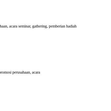
an, acara seminar, gathering, pemberian hadiah
romosi perusahaan, acara
n memproduksi lebih dari 500.000 Merchandise (Souvenir Kantor