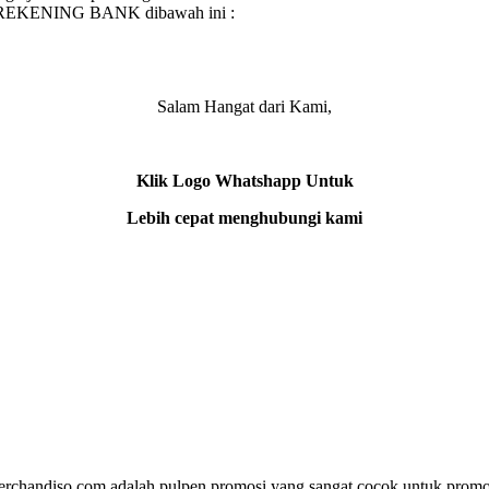
e REKENING BANK dibawah ini :
Salam Hangat dari Kami,
Klik Logo Whatshapp Untuk
Lebih cepat menghubungi kami
rchandiso.com adalah pulpen promosi yang sangat cocok untuk promos