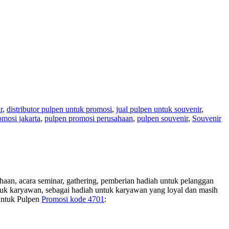
r
,
distributor pulpen untuk promosi
,
jual pulpen untuk souvenir
,
omosi jakarta
,
pulpen promosi perusahaan
,
pulpen souvenir
,
Souvenir
aan, acara seminar, gathering, pemberian hadiah untuk pelanggan
untuk karyawan, sebagai hadiah untuk karyawan yang loyal dan masih
 untuk Pulpen
Promosi kode 4701
: