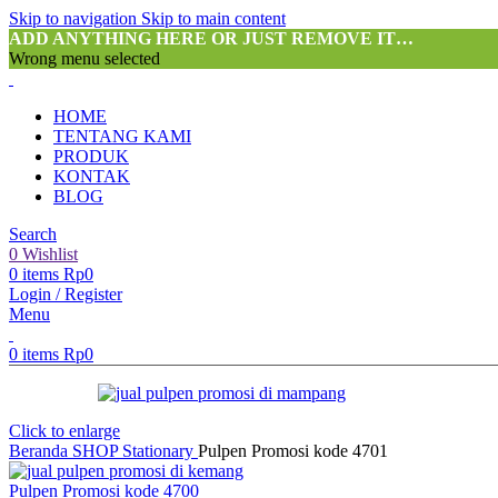
Skip to navigation
Skip to main content
ADD ANYTHING HERE OR JUST REMOVE IT…
Wrong menu selected
HOME
TENTANG KAMI
PRODUK
KONTAK
BLOG
Search
0
Wishlist
0
items
Rp
0
Login / Register
Menu
0
items
Rp
0
Click to enlarge
Beranda
SHOP
Stationary
Pulpen Promosi kode 4701
Pulpen Promosi kode 4700