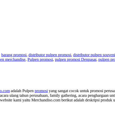
,
barang promosi
,
distributor pulpen promosi
,
distributor pulpen souveni
pen merchandise
,
Pulpen promosi
,
pulpen promosi Denpasar
,
pulpen pr
so.com
adalah Pulpen
promosi
yang sangat cocok untuk promosi perusah
, acara ulang tahun perusahaan, family gathering, acara penghargaan 
 website kami yaitu Merchandiso.com berikut adalah deskripsi produk