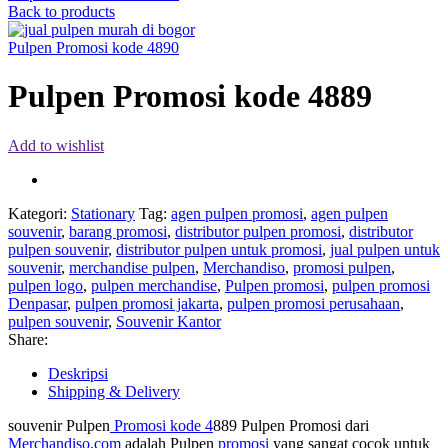
Back to products
Pulpen Promosi kode 4890
Pulpen Promosi kode 4889
Add to wishlist
Kategori:
Stationary
Tag:
agen pulpen promosi
,
agen pulpen
souvenir
,
barang promosi
,
distributor pulpen promosi
,
distributor
pulpen souvenir
,
distributor pulpen untuk promosi
,
jual pulpen untuk
souvenir
,
merchandise pulpen
,
Merchandiso
,
promosi pulpen
,
pulpen logo
,
pulpen merchandise
,
Pulpen promosi
,
pulpen promosi
Denpasar
,
pulpen promosi jakarta
,
pulpen promosi perusahaan
,
pulpen souvenir
,
Souvenir Kantor
Share:
Deskripsi
Shipping & Delivery
souvenir Pulpen
Promosi kode 4
889 Pulpen Promosi dari
Merchandiso.com
adalah Pulpen
promosi
yang sangat cocok untuk