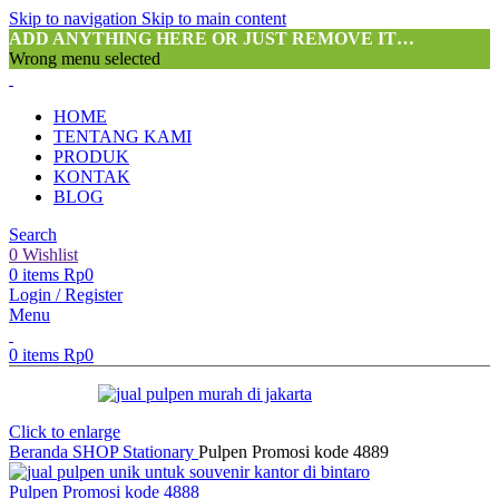
Skip to navigation
Skip to main content
ADD ANYTHING HERE OR JUST REMOVE IT…
Wrong menu selected
HOME
TENTANG KAMI
PRODUK
KONTAK
BLOG
Search
0
Wishlist
0
items
Rp
0
Login / Register
Menu
0
items
Rp
0
Click to enlarge
Beranda
SHOP
Stationary
Pulpen Promosi kode 4889
Pulpen Promosi kode 4888