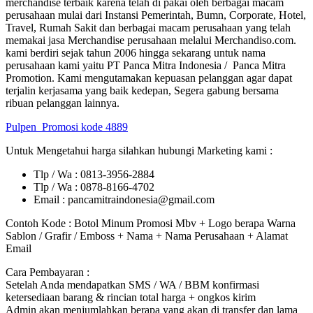
merchandise terbaik karena telah di pakai oleh berbagai macam
perusahaan mulai dari Instansi Pemerintah, Bumn, Corporate, Hotel,
Travel, Rumah Sakit dan berbagai macam perusahaan yang telah
memakai jasa Merchandise perusahaan melalui Merchandiso.com.
kami berdiri sejak tahun 2006 hingga sekarang untuk nama
perusahaan kami yaitu PT Panca Mitra Indonesia / Panca Mitra
Promotion. Kami mengutamakan kepuasan pelanggan agar dapat
terjalin kerjasama yang baik kedepan, Segera gabung bersama
ribuan pelanggan lainnya.
Pulpen
Promosi kode 4889
Untuk Mengetahui harga silahkan hubungi Marketing kami :
Tlp / Wa : 0813-3956-2884
Tlp / Wa : 0878-8166-4702
Email : pancamitraindonesia@gmail.com
Contoh Kode : Botol Minum Promosi Mbv + Logo berapa Warna
Sablon / Grafir / Emboss + Nama + Nama Perusahaan + Alamat
Email
Cara Pembayaran :
Setelah Anda mendapatkan SMS / WA / BBM konfirmasi
ketersediaan barang & rincian total harga + ongkos kirim
Admin akan menjumlahkan berapa yang akan di transfer dan lama