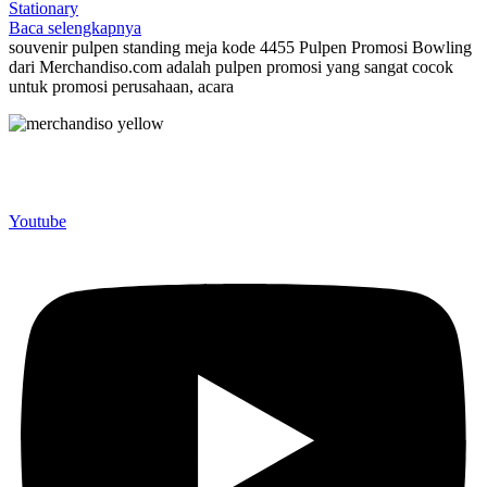
Stationary
Baca selengkapnya
souvenir pulpen standing meja kode 4455 Pulpen Promosi Bowling
dari Merchandiso.com adalah pulpen promosi yang sangat cocok
untuk promosi perusahaan, acara
Merchandiso adalah produsen Souvenir Promosi yang
berpengalaman lebih dari 10 tahun, Terbukti Melayani lebih dari
750 Perusahaan dan memproduksi lebih dari 500.000 Merchandise
(Souvenir Kantor terbaik kami sajikan untuk Anda).
Youtube