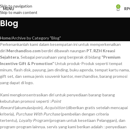
Skip to navigation
0
MENU
RP
Skip to main content
Blog
Home
Archive by Category "Blog"
Perkenankanlah kami dalam kesempatan ini untuk memperkenalkan
diri
Merchandiso.com
berdiri dibawah naungan
PT. RZH Kreasi
Sejahtera
, Sebagai perusahaan yang bergerak di bidang
“Premium
Incentive Gift & Promotion”
Untuk produk-Produk seperti tempat
minum, flash disk, payung, jam dinding, buku agenda, tempat kartu nama,
gift set, dan semua jenis souvenir kantor, merchandise, barang promosi
yang dapat di logo.
Kami mengkonsentrasikan diri untuk penyediaan barang-barang
kebutuhan promosi seperti :
Point
Reward
(akumulasipoin),
Acquisition
(diberikan gratis setelah mencapai
kriteria),
Purchase With Purchase
(pembelian dengan criteria
tertentu),
Loyalty Program
(program untuk kesetiaan Pelanggan), dan
program-program lainnya. servis yang kami berikan adalah : penyediaan