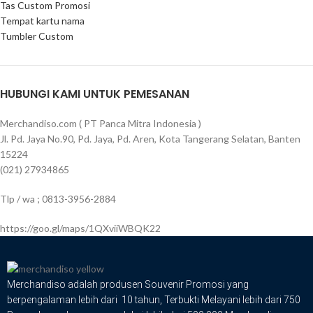
Tas Custom Promosi
Tempat kartu nama
Tumbler Custom
HUBUNGI KAMI UNTUK PEMESANAN
Merchandiso.com ( PT Panca Mitra Indonesia )
Jl. Pd. Jaya No.90, Pd. Jaya, Pd. Aren, Kota Tangerang Selatan, Banten
15224
(021) 27934865
Tlp / wa ; 0813-3956-2884
https://goo.gl/maps/1QXviiWBQK22
Merchandiso adalah produsen Souvenir Promosi yang
berpengalaman lebih dari 10 tahun, Terbukti Melayani lebih dari 750