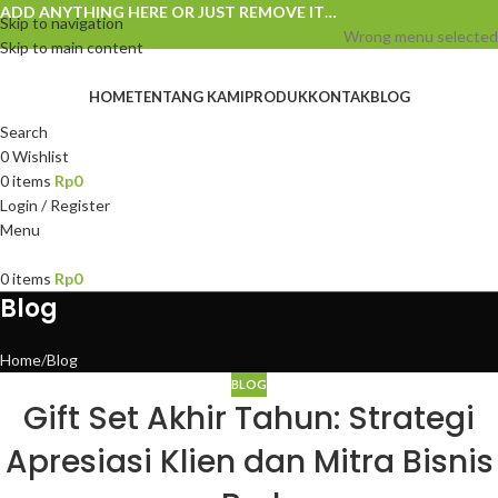
ADD ANYTHING HERE OR JUST REMOVE IT…
Skip to navigation
Wrong menu selected
Skip to main content
HOME
TENTANG KAMI
PRODUK
KONTAK
BLOG
Search
0
Wishlist
0
items
Rp
0
Login / Register
Menu
0
items
Rp
0
Blog
Home
Blog
BLOG
Gift Set Akhir Tahun: Strategi
Apresiasi Klien dan Mitra Bisnis