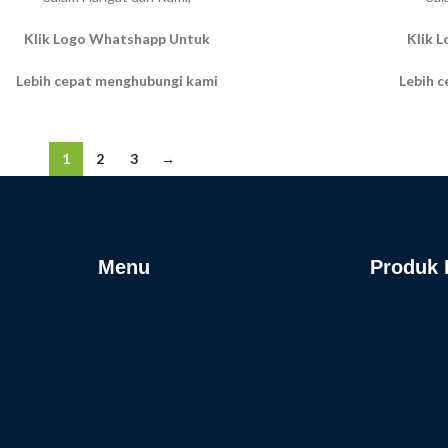
Klik Logo Whatshapp Untuk
Klik 
Lebih cepat menghubungi kami
Lebih 
1
2
3
→
Menu
Produk