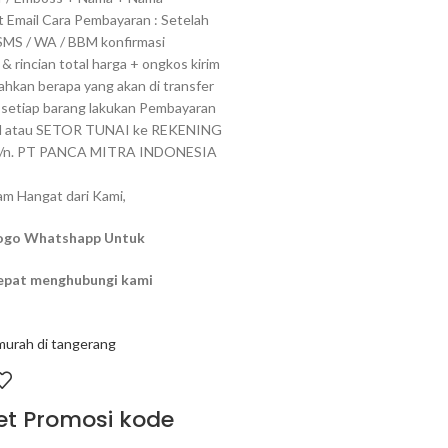
 Email Cara Pembayaran : Setelah
MS / WA / BBM konfirmasi
& rincian total harga + ongkos kirim
hkan berapa yang akan di transfer
 setiap barang lakukan Pembayaran
TM atau SETOR TUNAI ke REKENING
: a/n. PT PANCA MITRA INDONESIA
am Hangat dari Kami,
Logo Whatshapp Untuk
cepat menghubungi kami
et Promosi kode