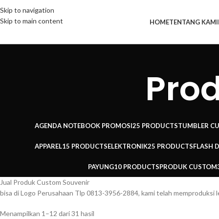
Skip to navigation
Skip to main content
HOME
TENTANG KAMI
Pro
AGENDA NOTEBOOK PROMOSI
25 PRODUCTS
TUMBLER C
APPAREL
15 PRODUCTS
ELEKTRONIK
25 PRODUCTS
FLASH 
PAYUNG
10 PRODUCTS
PRODUK CUSTOM
Jual Produk Custom Souvenir
bisa di Logo Perusahaan Tlp 0813-3956-2884, kami telah memproduksi l
Menampilkan 1–12 dari 31 hasil