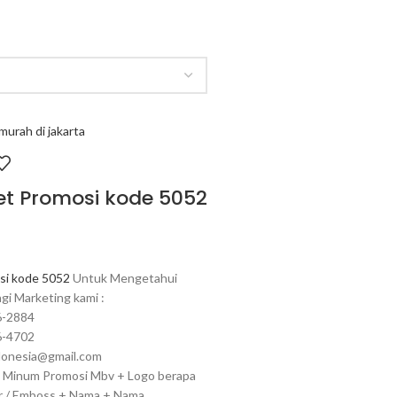
et Promosi kode 5052
i kode 5052
Untuk Mengetahui
gi Marketing kami :
6-2884
6-4702
ndonesia@gmail.com
l Minum Promosi Mbv + Logo berapa
ir / Emboss + Nama + Nama