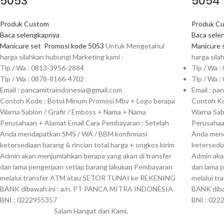
5053
5054
Produk Custom
Produk C
Baca selengkapnya
Baca sele
Manicure set
Promosi kode 5053
Untuk Mengetahui
Manicure 
harga silahkan hubungi Marketing kami :
harga sila
Tlp / Wa : 0813-3956-2884
Tlp / Wa 
Tlp / Wa : 0878-8166-4702
Tlp / Wa 
Email : pancamitraindonesia@gmail.com
Email : p
Contoh Kode : Botol Minum Promosi Mbv + Logo berapa
Contoh Ko
Warna Sablon / Grafir / Emboss + Nama + Nama
Warna Sab
Perusahaan + Alamat Email Cara Pembayaran : Setelah
Perusahaa
Anda mendapatkan SMS / WA / BBM konfirmasi
Anda mend
ketersediaan barang & rincian total harga + ongkos kirim
ketersedia
Admin akan menjumlahkan berapa yang akan di transfer
Admin aka
dan lama pengerjaan setiap barang lakukan Pembayaran
dan lama 
melalui transfer ATM atau SETOR TUNAI ke REKENING
melalui t
BANK dibawah ini : a/n. PT PANCA MITRA INDONESIA
BANK dib
BNI : 0222955357
BNI : 022
Salam Hangat dari Kami,