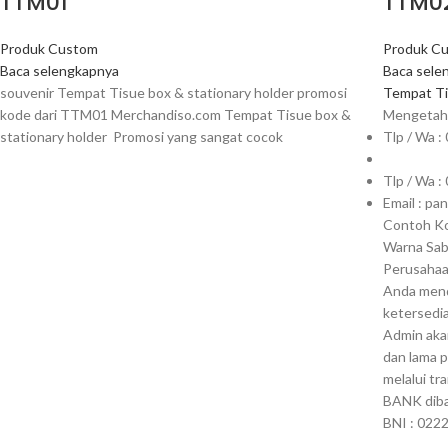
TTM01
TTM0
Produk Custom
Produk C
Baca selengkapnya
Baca sele
souvenir Tempat Tisue box & stationary holder promosi
Tempat Ti
kode dari TTM01 Merchandiso.com Tempat Tisue box &
Mengetahu
stationary holder Promosi yang sangat cocok
Tlp / Wa 
Tlp / Wa 
Email : p
Contoh Ko
Warna Sab
Perusahaa
Anda mend
ketersedia
Admin aka
dan lama 
melalui t
BANK dib
BNI : 022