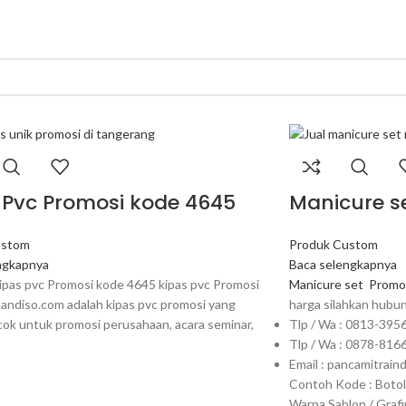
 Pvc Promosi kode 4645
Manicure s
ustom
Produk Custom
ngkapnya
Baca selengkapnya
kipas pvc Promosi kode 4645 kipas pvc Promosi
Manicure set
Promos
handiso.com adalah kipas pvc promosi yang
harga silahkan hubun
cok untuk promosi perusahaan, acara seminar,
Tlp / Wa : 0813-395
Tlp / Wa : 0878-816
Email : pancamitrai
Contoh Kode : Boto
Warna Sablon / Graf