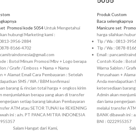
5055
ustom
Produk Custom
ngkapnya
Baca selengkapnya
set
Promosi kode 5054
Untuk Mengetahui
Manicure set
Promos
hkan hubungi Marketing kami :
harga silahkan hubun
: 0813-3956-2884
Tlp / Wa : 0813-395
: 0878-8166-4702
Tlp / Wa : 0878-816
ancamitraindonesia@gmail.com
Email : pancamitrai
de : Botol Minum Promosi Mbv + Logo berapa
Contoh Kode : Boto
lon / Grafir / Emboss + Nama + Nama
Warna Sablon / Graf
n + Alamat Email Cara Pembayaran : Setelah
Perusahaan + Alamat
apatkan SMS / WA / BBM konfirmasi
Anda mendapatkan S
an barang & rincian total harga + ongkos kirim
ketersediaan barang 
n menjumlahkan berapa yang akan di transfer
Admin akan menjumla
pengerjaan setiap barang lakukan Pembayaran
dan lama pengerjaan
ransfer ATM atau SETOR TUNAI ke REKENING
melalui transfer A
awah ini : a/n. PT PANCA MITRA INDONESIA
BANK dibawah ini 
2955357
BNI : 0222955357
Salam Hangat dari Kami,
Sal