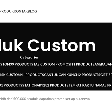
PRODUK
KONTAK
BLOG
duk Custom
Categories
USTOM
39 PRODUCTS
TAS CUSTOM PROMOSI
11 PRODUCTS
ANEKA JA
DISK CUSTOM
41 PRODUCTS
GANTUNGAN KUNCI
12 PRODUCTS
GIFT S
31 PRODUCTS
STATIONARY
282 PRODUCTS
TEMPAT KARTU NAMA
5 P
ebih dari 500.000 produk, dapatkan promo setiap bulannya