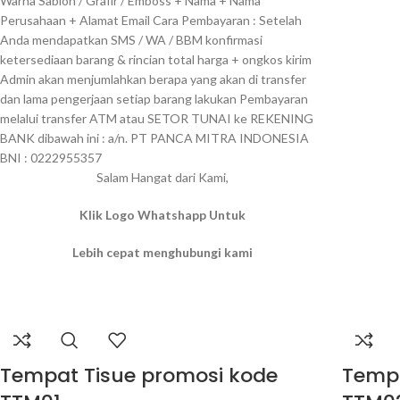
Warna Sablon / Grafir / Emboss + Nama + Nama
Perusahaan + Alamat Email Cara Pembayaran : Setelah
Anda mendapatkan SMS / WA / BBM konfirmasi
ketersediaan barang & rincian total harga + ongkos kirim
Admin akan menjumlahkan berapa yang akan di transfer
dan lama pengerjaan setiap barang lakukan Pembayaran
melalui transfer ATM atau SETOR TUNAI ke REKENING
BANK dibawah ini : a/n. PT PANCA MITRA INDONESIA
BNI : 0222955357
Salam Hangat dari Kami,
Klik Logo Whatshapp Untuk
Lebih cepat menghubungi kami
Tempat Tisue promosi kode
Tempa