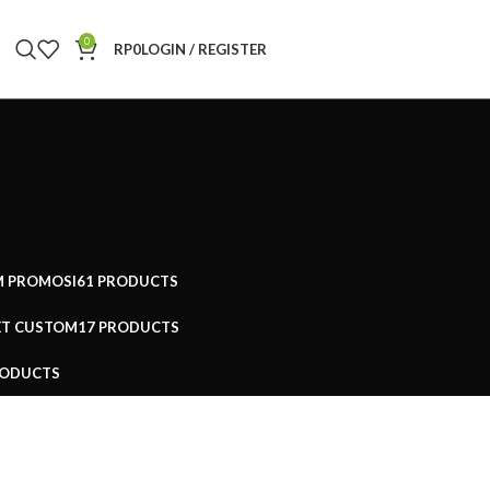
0
RP
0
LOGIN / REGISTER
M PROMOSI
61 PRODUCTS
ET CUSTOM
17 PRODUCTS
RODUCTS