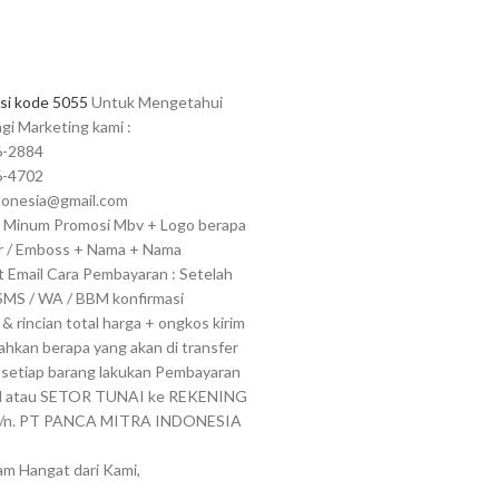
i kode 5055
Untuk Mengetahui
gi Marketing kami :
6-2884
6-4702
ndonesia@gmail.com
l Minum Promosi Mbv + Logo berapa
ir / Emboss + Nama + Nama
 Email Cara Pembayaran : Setelah
MS / WA / BBM konfirmasi
& rincian total harga + ongkos kirim
hkan berapa yang akan di transfer
 setiap barang lakukan Pembayaran
TM atau SETOR TUNAI ke REKENING
: a/n. PT PANCA MITRA INDONESIA
am Hangat dari Kami,