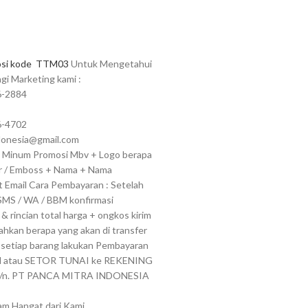
osi kode TTM03
Untuk Mengetahui
gi Marketing kami :
6-2884
6-4702
ndonesia@gmail.com
l Minum Promosi Mbv + Logo berapa
ir / Emboss + Nama + Nama
 Email Cara Pembayaran : Setelah
MS / WA / BBM konfirmasi
& rincian total harga + ongkos kirim
hkan berapa yang akan di transfer
 setiap barang lakukan Pembayaran
TM atau SETOR TUNAI ke REKENING
: a/n. PT PANCA MITRA INDONESIA
am Hangat dari Kami,