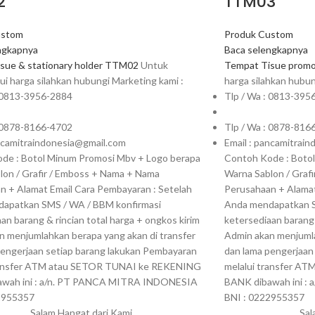
2
TTM03
ustom
Produk Custom
ngkapnya
Baca selengkapnya
sue & stationary holder TTM02
Untuk
Tempat Tisue prom
i harga silahkan hubungi Marketing kami :
harga silahkan hubun
: 0813-3956-2884
Tlp / Wa : 0813-395
: 0878-8166-4702
Tlp / Wa : 0878-816
ancamitraindonesia@gmail.com
Email : pancamitrai
de : Botol Minum Promosi Mbv + Logo berapa
Contoh Kode : Boto
lon / Grafir / Emboss + Nama + Nama
Warna Sablon / Graf
n + Alamat Email Cara Pembayaran : Setelah
Perusahaan + Alamat
apatkan SMS / WA / BBM konfirmasi
Anda mendapatkan S
an barang & rincian total harga + ongkos kirim
ketersediaan barang 
n menjumlahkan berapa yang akan di transfer
Admin akan menjumla
pengerjaan setiap barang lakukan Pembayaran
dan lama pengerjaan
ransfer ATM atau SETOR TUNAI ke REKENING
melalui transfer A
awah ini : a/n. PT PANCA MITRA INDONESIA
BANK dibawah ini 
2955357
BNI : 0222955357
Salam Hangat dari Kami,
Sal