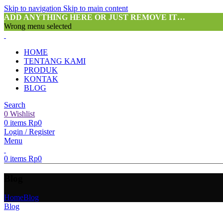
Skip to navigation
Skip to main content
ADD ANYTHING HERE OR JUST REMOVE IT…
Wrong menu selected
HOME
TENTANG KAMI
PRODUK
KONTAK
BLOG
Search
0
Wishlist
0
items
Rp
0
Login / Register
Menu
0
items
Rp
0
Blog
Home
Blog
Blog