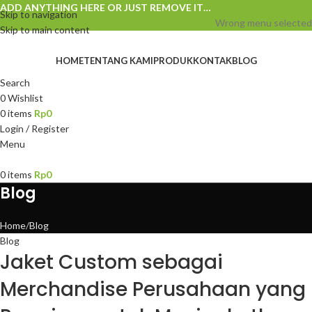
ADD ANYTHING HERE OR JUST REMOVE IT…
Skip to navigation
Wrong menu selected
Skip to main content
HOME
TENTANG KAMI
PRODUK
KONTAK
BLOG
Search
0
Wishlist
0
items
Rp
0
Login / Register
Menu
0
items
Rp
0
Blog
Home
Blog
Blog
Jaket Custom sebagai
Merchandise Perusahaan yang