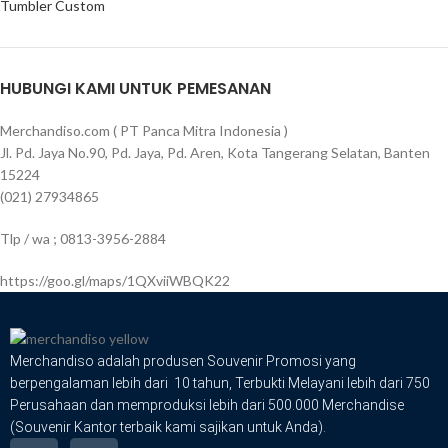
Tumbler Custom
HUBUNGI KAMI UNTUK PEMESANAN
Merchandiso.com ( PT Panca Mitra Indonesia )
Jl. Pd. Jaya No.90, Pd. Jaya, Pd. Aren, Kota Tangerang Selatan, Banten
15224
(021) 27934865
Tlp / wa ; 0813-3956-2884
https://goo.gl/maps/1QXviiWBQK22
Merchandiso adalah produsen Souvenir Promosi yang
berpengalaman lebih dari 10 tahun, Terbukti Melayani lebih dari 750
Perusahaan dan memproduksi lebih dari 500.000 Merchandise
(Souvenir Kantor terbaik kami sajikan untuk Anda).