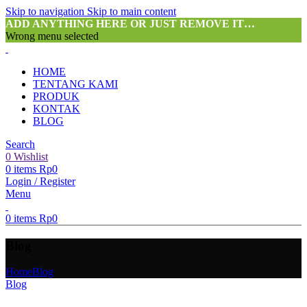
Skip to navigation
Skip to main content
ADD ANYTHING HERE OR JUST REMOVE IT…
Wrong menu selected
HOME
TENTANG KAMI
PRODUK
KONTAK
BLOG
Search
0
Wishlist
0
items
Rp
0
Login / Register
Menu
0
items
Rp
0
Blog
Home
Blog
Blog