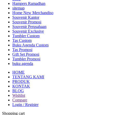
Hampers Ramadhan
sitemap
Home New Merchandiso
Souvenir Kantor
Souvenir Promosi
Souvenir Perusahaan
Souvenir Exclusive
Tumbler Custom
Tas Custom
Buku Agenda Custom
Tas Promosi
Gift Set Promosi
Tumbler Promosi
buku agenda
HOME
TENTANG KAMI
PRODUK
KONTAK
BLOG
Wishlist
Compare
Login / Register
Shopping cart