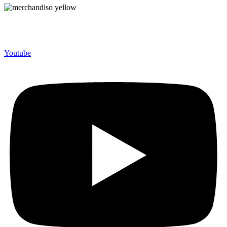
Merchandiso adalah produsen Souvenir Promosi yang
berpengalaman lebih dari 10 tahun, Terbukti Melayani lebih dari
750 Perusahaan dan memproduksi lebih dari 500.000 Merchandise
(Souvenir Kantor terbaik kami sajikan untuk Anda).
Youtube