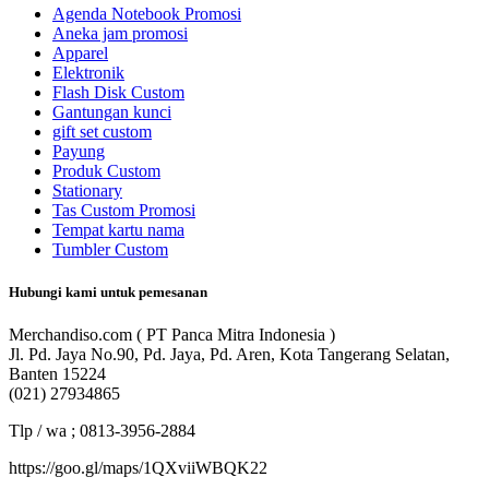
Agenda Notebook Promosi
Aneka jam promosi
Apparel
Elektronik
Flash Disk Custom
Gantungan kunci
gift set custom
Payung
Produk Custom
Stationary
Tas Custom Promosi
Tempat kartu nama
Tumbler Custom
Hubungi kami untuk pemesanan
Merchandiso.com ( PT Panca Mitra Indonesia )
Jl. Pd. Jaya No.90, Pd. Jaya, Pd. Aren, Kota Tangerang Selatan,
Banten 15224
(021) 27934865
Tlp / wa ; 0813-3956-2884
https://goo.gl/maps/1QXviiWBQK22