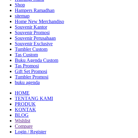
Shop
Hampers Ramadhan
sitemap
Home New Merchandiso
Souvenir Kantor
Souvenir Promosi
Souvenir Perusahaan
Souvenir Exclusive
Tumbler Custom
Tas Custom
Buku Agenda Custom
Tas Promosi
Gift Set Promosi
Tumbler Promosi
buku agenda
HOME
TENTANG KAMI
PRODUK
KONTAK
BLOG
Wishlist
Compare
Login / Register