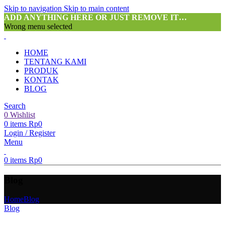
Skip to navigation
Skip to main content
ADD ANYTHING HERE OR JUST REMOVE IT…
Wrong menu selected
HOME
TENTANG KAMI
PRODUK
KONTAK
BLOG
Search
0
Wishlist
0
items
Rp
0
Login / Register
Menu
0
items
Rp
0
Blog
Home
Blog
Blog