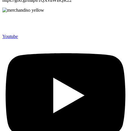
https://goo.gl/maps/1QXviiWBQK22
Merchandiso adalah produsen Souvenir Promosi yang
berpengalaman lebih dari 10 tahun, Terbukti Melayani lebih dari
750 Perusahaan dan memproduksi lebih dari 500.000 Merchandise
(Souvenir Kantor terbaik kami sajikan untuk Anda).
Youtube