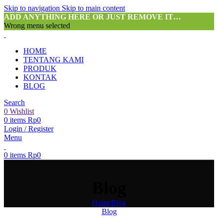
Skip to navigation
Skip to main content
ADD ANYTHING HERE OR JUST REMOVE IT…
Wrong menu selected
HOME
TENTANG KAMI
PRODUK
KONTAK
BLOG
Search
0
Wishlist
0
items
Rp
0
Login / Register
Menu
0
items
Rp
0
Blog
Home
Blog
Blog