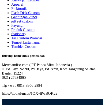
Aneka jam promosi
Apparel
Elektronik
Flash Disk Custom
Gantungan kunci
gift set custom
Payung
Produk Custom
Stationary
Tas Custom Promosi
Tempat kartu nama
Tumbler Custom
Hubungi kami untuk pemesanan
Merchandiso.com ( PT Panca Mitra Indonesia )
Jl. Pd. Jaya No.90, Pd. Jaya, Pd. Aren, Kota Tangerang Selatan,
Banten 15224
(021) 27934865
Tlp / wa ; 0813-3956-2884
https://goo.gl/maps/1QXviiWBQK22