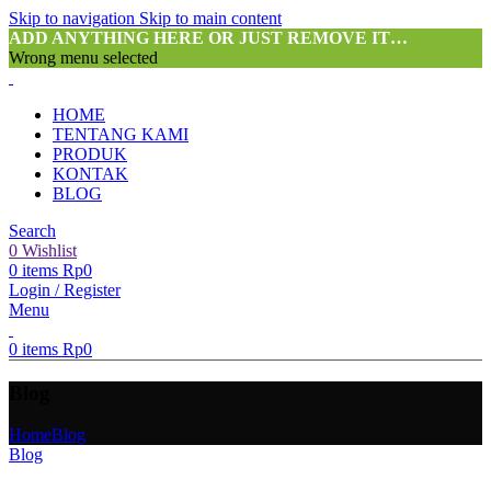
Skip to navigation
Skip to main content
ADD ANYTHING HERE OR JUST REMOVE IT…
Wrong menu selected
HOME
TENTANG KAMI
PRODUK
KONTAK
BLOG
Search
0
Wishlist
0
items
Rp
0
Login / Register
Menu
0
items
Rp
0
Blog
Home
Blog
Blog