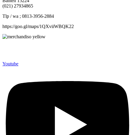
Banten 15224
(021) 27934865
Tlp / wa ; 0813-3956-2884
https://goo.gl/maps/1QXviiWBQK22
Merchandiso adalah produsen Souvenir Promosi yang
berpengalaman lebih dari 10 tahun, Terbukti Melayani lebih dari
750 Perusahaan dan memproduksi lebih dari 500.000 Merchandise
(Souvenir Kantor terbaik kami sajikan untuk Anda).
Youtube