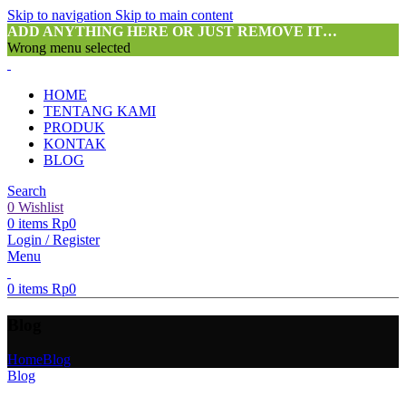
Skip to navigation
Skip to main content
ADD ANYTHING HERE OR JUST REMOVE IT…
Wrong menu selected
HOME
TENTANG KAMI
PRODUK
KONTAK
BLOG
Search
0
Wishlist
0
items
Rp
0
Login / Register
Menu
0
items
Rp
0
Blog
Home
Blog
Blog