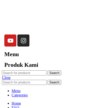
Merchandise (Souvenir Kantor terbaik kami sajikan untuk Anda).
Menu
Produk Kami
Search
Close
Search
Menu
Categories
Home
FAQ
Tentang kami
Hubungi Kami
Shop
Hampers Ramadhan
sitemap
Home New Merchandiso
Souvenir Kantor