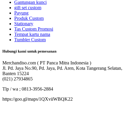
Gantungan kunci
gift set custom
Payung
Produk Custom
Stationary
Tas Custom Promosi
Tempat kartu nama
Tumbler Custom
Hubungi kami untuk pemesanan
Merchandiso.com ( PT Panca Mitra Indonesia )
Jl. Pd. Jaya No.90, Pd. Jaya, Pd. Aren, Kota Tangerang Selatan,
Banten 15224
(021) 27934865
Tlp / wa ; 0813-3956-2884
https://goo.gl/maps/1QXviiWBQK22
Merchandiso adalah produsen Souvenir Promosi yang
berpengalaman lebih dari 10 tahun, Terbukti Melayani lebih dari
750 Perusahaan dan memproduksi lebih dari 500.000