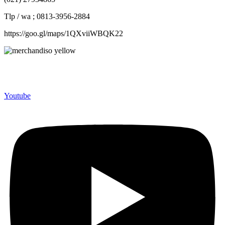
Tlp / wa ; 0813-3956-2884
https://goo.gl/maps/1QXviiWBQK22
Merchandiso adalah produsen Souvenir Promosi yang
berpengalaman lebih dari 10 tahun, Terbukti Melayani lebih dari
750 Perusahaan dan memproduksi lebih dari 500.000 Merchandise
(Souvenir Kantor terbaik kami sajikan untuk Anda).
Youtube