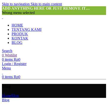
Skip to navigation
Skip to main content
ADD ANYTHING HERE OR JUST REMOVE IT…
Wrong menu selected
HOME
TENTANG KAMI
PRODUK
KONTAK
BLOG
Search
0
Wishlist
0
items
Rp
0
Login / Register
Menu
0
items
Rp
0
Blog
Home
Blog
Blog