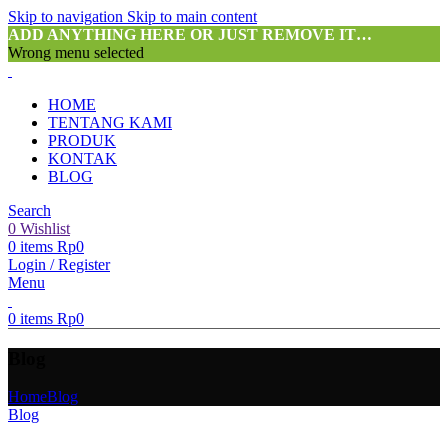
Skip to navigation
Skip to main content
ADD ANYTHING HERE OR JUST REMOVE IT…
Wrong menu selected
HOME
TENTANG KAMI
PRODUK
KONTAK
BLOG
Search
0
Wishlist
0
items
Rp
0
Login / Register
Menu
0
items
Rp
0
Blog
Home
Blog
Blog