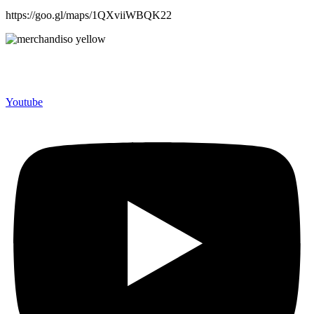
https://goo.gl/maps/1QXviiWBQK22
Merchandiso adalah produsen Souvenir Promosi yang
berpengalaman lebih dari 10 tahun, Terbukti Melayani lebih dari
750 Perusahaan dan memproduksi lebih dari 500.000 Merchandise
(Souvenir Kantor terbaik kami sajikan untuk Anda).
Youtube