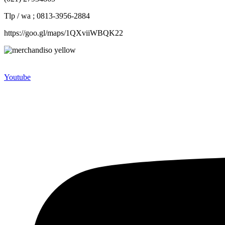
Tlp / wa ; 0813-3956-2884
https://goo.gl/maps/1QXviiWBQK22
Merchandiso adalah produsen Souvenir Promosi yang berpengalaman l
terbaik kami sajikan untuk Anda).
Youtube