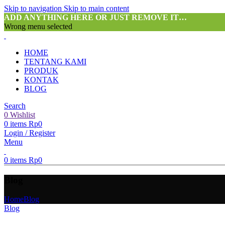
Skip to navigation
Skip to main content
ADD ANYTHING HERE OR JUST REMOVE IT…
Wrong menu selected
HOME
TENTANG KAMI
PRODUK
KONTAK
BLOG
Search
0
Wishlist
0
items
Rp
0
Login / Register
Menu
0
items
Rp
0
Blog
Home
Blog
Blog