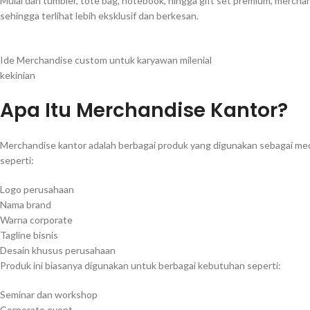
Mulai dari tumbler, tote bag, notebook, hingga gift set premium, merc
sehingga terlihat lebih eksklusif dan berkesan.
Ide Merchandise custom untuk karyawan milenial
kekinian
Apa Itu Merchandise Kantor?
Merchandise kantor adalah berbagai produk yang digunakan sebagai m
seperti:
Logo perusahaan
Nama brand
Warna corporate
Tagline bisnis
Desain khusus perusahaan
Produk ini biasanya digunakan untuk berbagai kebutuhan seperti:
Seminar dan workshop
Corporate event