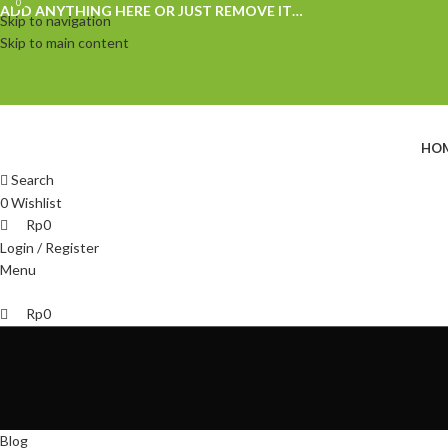
0
0
ADD ANYTHING HERE OR JUST REMOVE IT…
Skip to navigation
Skip to main content
HO
Search
0
Wishlist
Rp
0
Login / Register
Menu
Rp
0
Blog