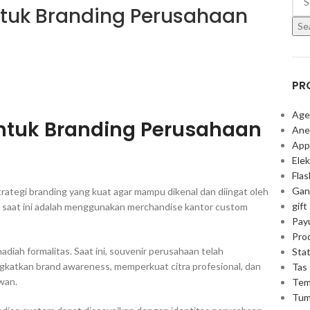
tuk Branding Perusahaan
Se
PR
Age
ntuk Branding Perusahaan
Ane
App
Elek
Fla
Gan
trategi branding yang kuat agar mampu dikenal dan diingat oleh
gift
a saat ini adalah menggunakan merchandise kantor custom
Pay
Pro
iah formalitas. Saat ini, souvenir perusahaan telah
Stat
katkan brand awareness, memperkuat citra profesional, dan
Tas
wan.
Tem
Tum