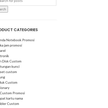
arch
ODUCT CATEGORIES
nda Notebook Promosi
ka jam promosi
arel
tronik
sh Disk Custom
tungan kunci
 set custom
ung
duk Custom
ionary
 Custom Promosi
pat kartu nama
bler Custom