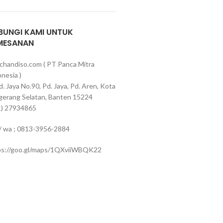
BUNGI KAMI UNTUK
MESANAN
chandiso.com ( PT Panca Mitra
nesia )
Pd. Jaya No.90, Pd. Jaya, Pd. Aren, Kota
gerang Selatan, Banten 15224
1) 27934865
 / wa ; 0813-3956-2884
ps://goo.gl/maps/1QXviiWBQK22