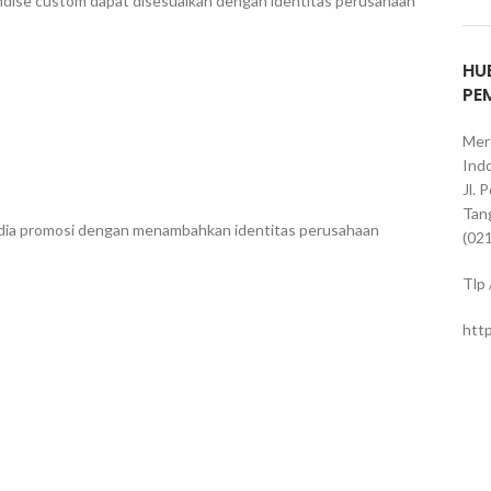
handise custom dapat disesuaikan dengan identitas perusahaan
HU
PE
Mer
Indo
Jl. 
Tan
edia promosi dengan menambahkan identitas perusahaan
(02
Tlp
htt