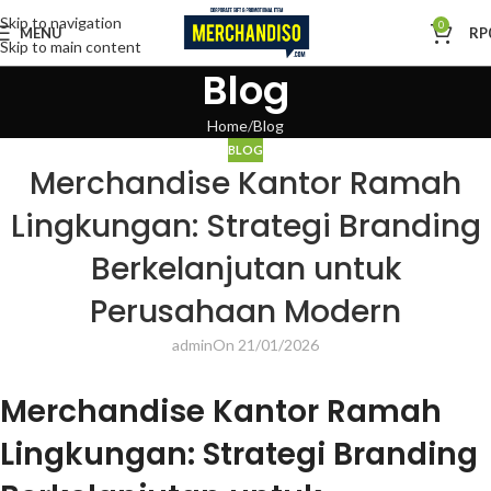
Skip to navigation
0
MENU
RP
Skip to main content
Blog
Home
Blog
BLOG
Merchandise Kantor Ramah
Lingkungan: Strategi Branding
Berkelanjutan untuk
Perusahaan Modern
admin
On 21/01/2026
Merchandise Kantor Ramah
Lingkungan: Strategi Branding