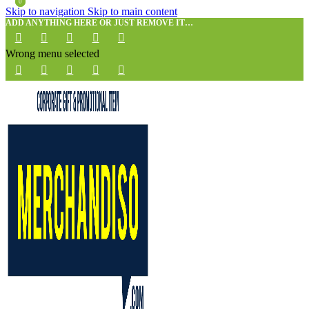
0
0
Skip to navigation
Skip to main content
ADD ANYTHING HERE OR JUST REMOVE IT…
Wrong menu selected