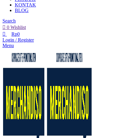
KONTAK
BLOG
Search
0
Wishlist
Rp
0
Login / Register
Menu