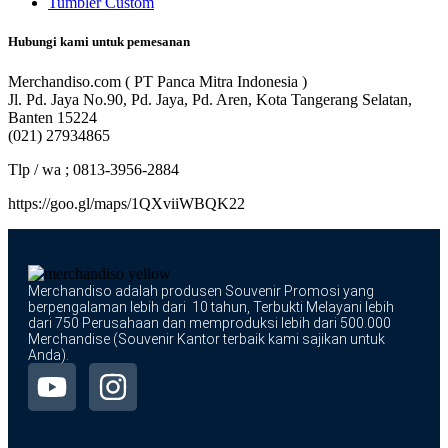
Tumbler Custom
Hubungi kami untuk pemesanan
Merchandiso.com ( PT Panca Mitra Indonesia )
Jl. Pd. Jaya No.90, Pd. Jaya, Pd. Aren, Kota Tangerang Selatan,
Banten 15224
(021) 27934865
Tlp / wa ; 0813-3956-2884
https://goo.gl/maps/1QXviiWBQK22
Merchandiso adalah produsen Souvenir Promosi yang
berpengalaman lebih dari 10 tahun, Terbukti Melayani lebih
dari 750 Perusahaan dan memproduksi lebih dari 500.000
Merchandise (Souvenir Kantor terbaik kami sajikan untuk
Anda).