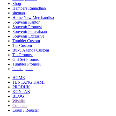
Shop
Hampers Ramadhan
sitemap
Home New Merchandiso
Souvenir Kantor
Souvenir Promosi
Souvenir Perusahaan
Souvenir Exclusive
Tumbler Custom
Tas Custom
Buku Agenda Custom
Tas Promosi
Gift Set Promosi
Tumbler Promosi
buku agenda
HOME
TENTANG KAMI
PRODUK
KONTAK
BLOG
Wishlist
Compare
Login / Register