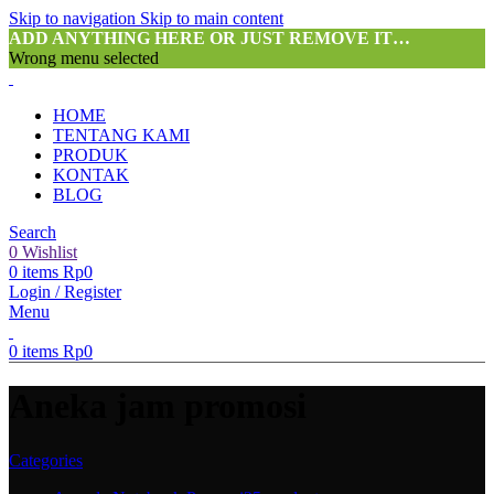
Skip to navigation
Skip to main content
ADD ANYTHING HERE OR JUST REMOVE IT…
Wrong menu selected
HOME
TENTANG KAMI
PRODUK
KONTAK
BLOG
Search
0
Wishlist
0
items
Rp
0
Login / Register
Menu
0
items
Rp
0
Aneka jam promosi
Categories