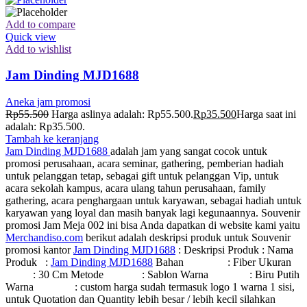
Add to compare
Quick view
Add to wishlist
Jam Dinding MJD1688
Aneka jam promosi
Rp
55.500
Harga aslinya adalah: Rp55.500.
Rp
35.500
Harga saat ini
adalah: Rp35.500.
Tambah ke keranjang
Jam Dinding MJD1688
adalah jam yang sangat cocok untuk
promosi perusahaan, acara seminar, gathering, pemberian hadiah
untuk pelanggan tetap, sebagai gift untuk pelanggan Vip, untuk
acara sekolah kampus, acara ulang tahun perusahaan, family
gathering, acara penghargaan untuk karyawan, sebagai hadiah untuk
karyawan yang loyal dan masih banyak lagi kegunaannya. Souvenir
promosi Jam Meja 002 ini bisa Anda dapatkan di website kami yaitu
Merchandiso.com
berikut adalah deskripsi produk untuk Souvenir
promosi kantor
Jam Dinding MJD1688
: Deskripsi Produk : Nama
Produk :
Jam Dinding MJD1688
Bahan : Fiber Ukuran
: 30 Cm Metode : Sablon Warna : Biru Putih
Warna : custom harga sudah termasuk logo 1 warna 1 sisi,
untuk Quotation dan Quantity lebih besar / lebih kecil silahkan