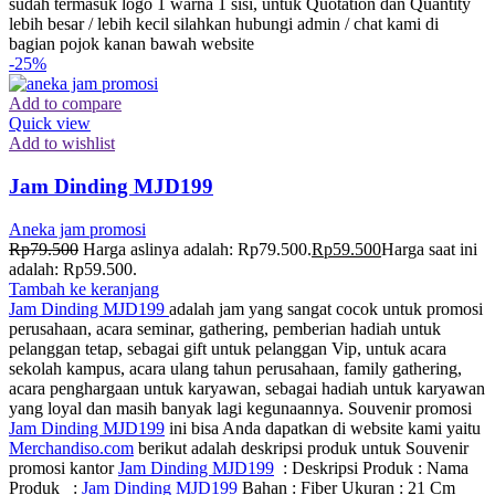
sudah termasuk logo 1 warna 1 sisi, untuk Quotation dan Quantity
lebih besar / lebih kecil silahkan hubungi admin / chat kami di
bagian pojok kanan bawah website
-25%
Add to compare
Quick view
Add to wishlist
Jam Dinding MJD199
Aneka jam promosi
Rp
79.500
Harga aslinya adalah: Rp79.500.
Rp
59.500
Harga saat ini
adalah: Rp59.500.
Tambah ke keranjang
Jam Dinding MJD199
adalah jam yang sangat cocok untuk promosi
perusahaan, acara seminar, gathering, pemberian hadiah untuk
pelanggan tetap, sebagai gift untuk pelanggan Vip, untuk acara
sekolah kampus, acara ulang tahun perusahaan, family gathering,
acara penghargaan untuk karyawan, sebagai hadiah untuk karyawan
yang loyal dan masih banyak lagi kegunaannya. Souvenir promosi
Jam Dinding MJD199
ini bisa Anda dapatkan di website kami yaitu
Merchandiso.com
berikut adalah deskripsi produk untuk Souvenir
promosi kantor
Jam Dinding MJD199
: Deskripsi Produk : Nama
Produk :
Jam Dinding MJD199
Bahan : Fiber Ukuran : 21 Cm