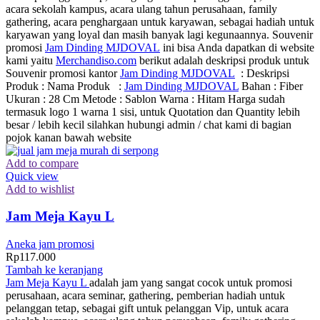
acara sekolah kampus, acara ulang tahun perusahaan, family
gathering, acara penghargaan untuk karyawan, sebagai hadiah untuk
karyawan yang loyal dan masih banyak lagi kegunaannya. Souvenir
promosi
Jam Dinding MJDOVAL
ini bisa Anda dapatkan di website
kami yaitu
Merchandiso.com
berikut adalah deskripsi produk untuk
Souvenir promosi kantor
Jam Dinding MJDOVAL
: Deskripsi
Produk : Nama Produk :
Jam Dinding MJDOVAL
Bahan : Fiber
Ukuran : 28 Cm Metode : Sablon Warna : Hitam Harga sudah
termasuk logo 1 warna 1 sisi, untuk Quotation dan Quantity lebih
besar / lebih kecil silahkan hubungi admin / chat kami di bagian
pojok kanan bawah website
Add to compare
Quick view
Add to wishlist
Jam Meja Kayu L
Aneka jam promosi
Rp
117.000
Tambah ke keranjang
Jam Meja Kayu L
adalah jam yang sangat cocok untuk promosi
perusahaan, acara seminar, gathering, pemberian hadiah untuk
pelanggan tetap, sebagai gift untuk pelanggan Vip, untuk acara