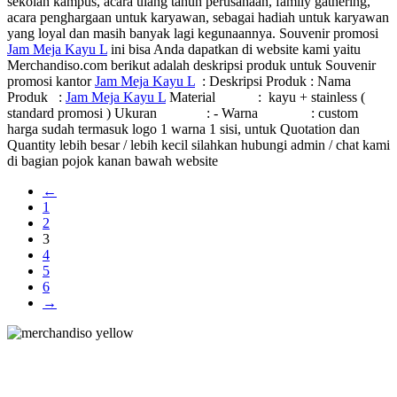
sekolah kampus, acara ulang tahun perusahaan, family gathering,
acara penghargaan untuk karyawan, sebagai hadiah untuk karyawan
yang loyal dan masih banyak lagi kegunaannya. Souvenir promosi
Jam Meja Kayu L
ini bisa Anda dapatkan di website kami yaitu
Merchandiso.com berikut adalah deskripsi produk untuk Souvenir
promosi kantor
Jam Meja Kayu L
: Deskripsi Produk : Nama
Produk :
Jam Meja Kayu L
Material : kayu + stainless (
standard promosi ) Ukuran : - Warna : custom
harga sudah termasuk logo 1 warna 1 sisi, untuk Quotation dan
Quantity lebih besar / lebih kecil silahkan hubungi admin / chat kami
di bagian pojok kanan bawah website
←
1
2
3
4
5
6
→
Merchandiso adalah produsen Souvenir Promosi yang
berpengalaman lebih dari 10 tahun, Terbukti Melayani lebih dari
750 Perusahaan dan memproduksi lebih dari 500.000 Merchandise
(Souvenir Kantor terbaik kami sajikan untuk Anda).