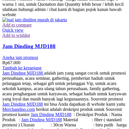
warna 1 sisi, untuk Quotation dan Quantity lebih besar / lebih kecil
silahkan hubungi admin / chat kami di bagian pojok kanan bawah
website
Add to compare
Quick view
Add to wishlist
Jam Dinding MJD188
Aneka jam promosi
Rp
67.000
Tambah ke keranjang
Jam Dinding MJD188
adalah jam yang sangat cocok untuk promosi
perusahaan, acara seminar, gathering, pemberian hadiah untuk
pelanggan tetap, sebagai gift untuk pelanggan Vip, untuk acara
sekolah kampus, acara ulang tahun perusahaan, family gathering,
acara penghargaan untuk karyawan, sebagai hadiah untuk karyawan
yang loyal dan masih banyak lagi kegunaannya. Souvenir promosi
Jam Dinding MJD188
ini bisa Anda dapatkan di website kami yaitu
Merchandiso.com
berikut adalah deskripsi produk untuk Souvenir
promosi kantor
Jam Dinding MJD188
: Deskripsi Produk : Nama
Produk :
Jam Dinding MJD188
Material : fiber ( standard
promosi ) Ukuran : 30cm Warna : biru putih harga