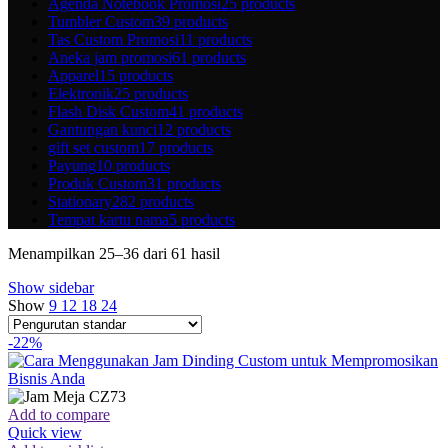
Agenda Notebook Promosi
25 products
Tumbler Custom
39 products
Tas Custom Promosi
11 products
Aneka jam promosi
61 products
Apparel
15 products
Elektronik
25 products
Flash Disk Custom
41 products
Gantungan kunci
12 products
gift set custom
17 products
Payung
10 products
Produk Custom
31 products
Stationary
282 products
Tempat kartu nama
5 products
Menampilkan 25–36 dari 61 hasil
Show sidebar
Show
9
12
18
24
-22%
Add to compare
Quick view