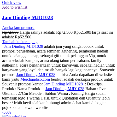
Quick view
Add to wishlist
Jam Dinding MJD1028
Aneka jam promosi
Rp
72.500
Harga aslinya adalah: Rp72.500.
Rp
52.500
Harga saat ini
adalah: Rp52.500.
Tambah ke keranjang
Jam Dinding MJD1028
adalah jam yang sangat cocok untuk
promosi perusahaan, acara seminar, gathering, pemberian hadiah
untuk pelanggan tetap, sebagai gift untuk pelanggan Vip, untuk
acara sekolah kampus, acara ulang tahun perusahaan, family
gathering, acara penghargaan untuk karyawan, sebagai hadiah untuk
karyawan yang loyal dan masih banyak lagi kegunaannya. Souvenir
promosi
Jam Dinding MJD1028
ini bisa Anda dapatkan di website
kami yaitu
Merchandiso.com
berikut adalah deskripsi produk untuk
Souvenir promosi kantor
Jam Dinding MJD1028
: Deskripsi
Produk : Nama Produk :
Jam Dinding MJD1028
Bahan : Pvc
Ukuran : 27Cm Metode : Sablon Warna : Kuning Harga sudah
termasuk logo 1 warna 1 sisi, untuk Quotation dan Quantity lebih
besar / lebih kecil silahkan hubungi admin / chat kami di bagian
pojok kanan bawah website
-36%