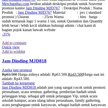
Merchandiso.com
berikut adalah deskripsi produk untuk Souvenir
promosi kantor
Jam Dinding MJD767
: Deskripsi Produk : Nama
Produk :
Jam Dinding MJD767
Material : pvc ( standard
promosi ) Ukuran : 25cm Warna : biru harga
sudah termasuk logo 1 warna 1 sisi, untuk Quotation dan Quantity
lebih besar / lebih kecil silahkan hubungi admin / chat kami di
bagian pojok kanan bawah website
-31%
Add to compare
Quick view
Add to wishlist
Jam Dinding MJD818
Aneka jam promosi
Rp
63.500
Harga aslinya adalah: Rp63.500.
Rp
43.500
Harga saat ini
adalah: Rp43.500.
Tambah ke keranjang
Jam Dinding MJD818
adalah jam yang sangat cocok untuk promosi
perusahaan, acara seminar, gathering, pemberian hadiah untuk
pelanggan tetap, sebagai gift untuk pelanggan Vip, untuk acara
sekolah kampus, acara ulang tahun perusahaan, family gathering,
acara penghargaan untuk karyawan, sebagai hadiah untuk karyawan