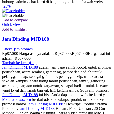
hubungi admin / chat kami di bagian pojok kanan bawah website
-23%
Add to compare
Quick view
Add to wishlist
Jam Dinding MJD188
Aneka jam promosi
Rp
87.000
Harga aslinya adalah: Rp87.000.
Rp
67.000
Harga saat ini
adalah: Rp67.000.
Tambah ke keranjang
Jam Dinding MJD188
adalah jam yang sangat cocok untuk promosi
perusahaan, acara seminar, gathering, pemberian hadiah untuk
pelanggan tetap, sebagai gift untuk pelanggan Vip, untuk acara
sekolah kampus, acara ulang tahun perusahaan, family gathering,
acara penghargaan untuk karyawan, sebagai hadiah untuk karyawan
yang loyal dan masih banyak lagi kegunaannya. Souvenir promosi
Jam Dinding MJD188
ini bisa Anda dapatkan di website kami yaitu
Merchandiso.com
berikut adalah deskripsi produk untuk Souvenir
promosi kantor
Jam Dinding MJD188
: Deskripsi Produk : Nama
Produk :
Jam Dinding MJD188
Bahan : Fiber Ukuran : 20 Cm
Metode : Sablon Warna : Kuning harga sudah termasuk logo 1