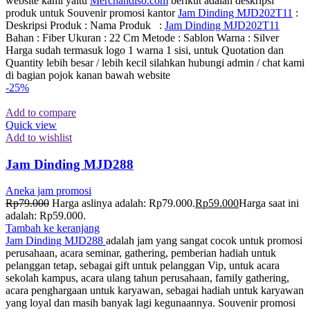
website kami yaitu
Merchandiso.com
berikut adalah deskripsi
produk untuk Souvenir promosi kantor
Jam Dinding MJD202T11
:
Deskripsi Produk : Nama Produk :
Jam Dinding MJD202T11
Bahan : Fiber Ukuran : 22 Cm Metode : Sablon Warna : Silver
Harga sudah termasuk logo 1 warna 1 sisi, untuk Quotation dan
Quantity lebih besar / lebih kecil silahkan hubungi admin / chat kami
di bagian pojok kanan bawah website
-25%
Add to compare
Quick view
Add to wishlist
Jam Dinding MJD288
Aneka jam promosi
Rp
79.000
Harga aslinya adalah: Rp79.000.
Rp
59.000
Harga saat ini
adalah: Rp59.000.
Tambah ke keranjang
Jam Dinding MJD288
adalah jam yang sangat cocok untuk promosi
perusahaan, acara seminar, gathering, pemberian hadiah untuk
pelanggan tetap, sebagai gift untuk pelanggan Vip, untuk acara
sekolah kampus, acara ulang tahun perusahaan, family gathering,
acara penghargaan untuk karyawan, sebagai hadiah untuk karyawan
yang loyal dan masih banyak lagi kegunaannya. Souvenir promosi