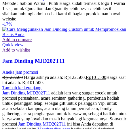
Metode : Sablon Warna : Putih Harga sudah termasuk logo 1 warna
1 sisi, untuk Quotation dan Quantity lebih besar / lebih kecil
silahkan hubungi admin / chat kami di bagian pojok kanan bawah
website
-17%
Add to compare
Quick view
Add to wishlist
Jam Dinding MJD202T11
Aneka jam promosi
Rp
122.500
Harga aslinya adalah: Rp122.500.
Rp
101.500
Harga saat
ini adalah: Rp101.500.
Tambah ke keranjang
Jam Dinding MJD202T11
adalah jam yang sangat cocok untuk
promosi perusahaan, acara seminar, gathering, pemberian hadiah
untuk pelanggan tetap, sebagai gift untuk pelanggan Vip, untuk
acara sekolah kampus, acara ulang tahun perusahaan, family
gathering, acara penghargaan untuk karyawan, sebagai hadiah untuk
karyawan yang loyal dan masih banyak lagi kegunaannya. Souvenir
promosi
Jam Dinding MJD202T11
ini bisa Anda dapatkan di