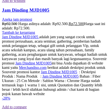
Add to wishlist
Jam Dinding MJD1005
Aneka jam promosi
Rp
92.500
Harga aslinya adalah: Rp92.500.
Rp
72.500
Harga saat ini
adalah: Rp72.500.
Tambah ke keranjang
Jam Dinding MJD1005
adalah jam yang sangat cocok untuk
promosi perusahaan, acara seminar, gathering, pemberian hadiah
untuk pelanggan tetap, sebagai gift untuk pelanggan Vip, untuk
acara sekolah kampus, acara ulang tahun perusahaan, family
gathering, acara penghargaan untuk karyawan, sebagai hadiah untuk
karyawan yang loyal dan masih banyak lagi kegunaannya. Souvenir
promosi
Jam Dinding MJD1005
ini bisa Anda dapatkan di website
kami yaitu
Merchandiso.com
berikut adalah deskripsi produk untuk
Souvenir promosi kantor
Jam Dinding MJD1005
: Deskripsi
Produk : Nama Produk :
Jam Dinding MJD1005
Bahan : Fiber
Ukuran : 25 Cm Metode : Sablon Warna : Chrome Harga sudah
termasuk logo 1 warna 1 sisi, untuk Quotation dan Quantity lebih
besar / lebih kecil silahkan hubungi admin / chat kami di bagian
pojok kanan bawah website
-28%
Add to compare