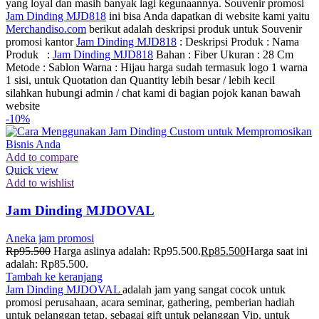
yang loyal dan masih banyak lagi kegunaannya. Souvenir promosi
Jam Dinding MJD818
ini bisa Anda dapatkan di website kami yaitu
Merchandiso.com
berikut adalah deskripsi produk untuk Souvenir
promosi kantor
Jam Dinding MJD818
: Deskripsi Produk : Nama
Produk :
Jam Dinding MJD818
Bahan : Fiber Ukuran : 28 Cm
Metode : Sablon Warna : Hijau harga sudah termasuk logo 1 warna
1 sisi, untuk Quotation dan Quantity lebih besar / lebih kecil
silahkan hubungi admin / chat kami di bagian pojok kanan bawah
website
-10%
Add to compare
Quick view
Add to wishlist
Jam Dinding MJDOVAL
Aneka jam promosi
Rp
95.500
Harga aslinya adalah: Rp95.500.
Rp
85.500
Harga saat ini
adalah: Rp85.500.
Tambah ke keranjang
Jam Dinding MJDOVAL
adalah jam yang sangat cocok untuk
promosi perusahaan, acara seminar, gathering, pemberian hadiah
untuk pelanggan tetap, sebagai gift untuk pelanggan Vip, untuk