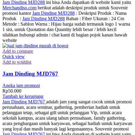
Jam Dinding MJD288
ini bisa Anda dapatkan di website kami yaitu
Merchandiso.com
berikut adalah deskripsi produk untuk Souvenir
promosi kantor
Jam Dinding MJD288
: Deskripsi Produk : Nama
Produk :
Jam Dinding MJD288
Bahan : Fiber Ukuran : 24 Cm
Metode : Sablon Warna : Hijau harga sudah termasuk logo 1 warna
1 sisi, untuk Quotation dan Quantity lebih besar / lebih kecil
silahkan hubungi admin / chat kami di bagian pojok kanan bawah
website
Add to compare
Quick view
Add to wishlist
Jam Dinding MJD767
Aneka jam promosi
Rp
50.000
Tambah ke keranjang
Jam Dinding MJD767
adalah jam yang sangat cocok untuk promosi
perusahaan, acara seminar, gathering, pemberian hadiah untuk
pelanggan tetap, sebagai gift untuk pelanggan Vip, untuk acara
sekolah kampus, acara ulang tahun perusahaan, family gathering,
acara penghargaan untuk karyawan, sebagai hadiah untuk karyawan
yang loyal dan masih banyak lagi kegunaannya. Souvenir promosi
Jam Dinding MJD767
ini bisa Anda dapatkan di website kami yaitu