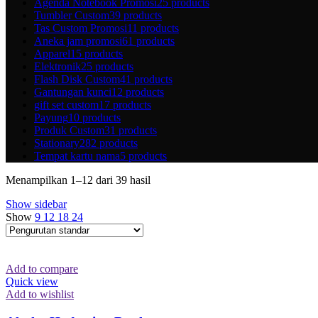
Agenda Notebook Promosi
25 products
Tumbler Custom
39 products
Tas Custom Promosi
11 products
Aneka jam promosi
61 products
Apparel
15 products
Elektronik
25 products
Flash Disk Custom
41 products
Gantungan kunci
12 products
gift set custom
17 products
Payung
10 products
Produk Custom
31 products
Stationary
282 products
Tempat kartu nama
5 products
Menampilkan 1–12 dari 39 hasil
Show sidebar
Show
9
12
18
24
Add to compare
Quick view
Add to wishlist