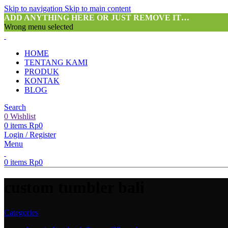
Skip to navigation
Skip to main content
ADD ANYTHING HERE OR JUST REMOVE IT…
Wrong menu selected
HOME
TENTANG KAMI
PRODUK
KONTAK
BLOG
Search
0
Wishlist
0
items
Rp
0
Login / Register
Menu
0
items
Rp
0
custom tumbler bali
Categories