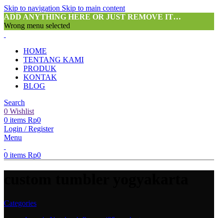
Skip to navigation
Skip to main content
ADD ANYTHING HERE OR JUST REMOVE IT…
Wrong menu selected
HOME
TENTANG KAMI
PRODUK
KONTAK
BLOG
Search
0
Wishlist
0
items
Rp
0
Login / Register
Menu
0
items
Rp
0
custom tumbler yogyakarta
Categories