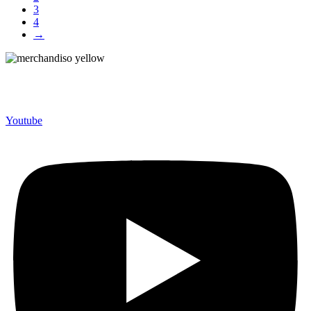
3
4
→
Merchandiso adalah produsen Souvenir Promosi yang
berpengalaman lebih dari 10 tahun, Terbukti Melayani lebih dari
750 Perusahaan dan memproduksi lebih dari 500.000 Merchandise
(Souvenir Kantor terbaik kami sajikan untuk Anda).
Youtube