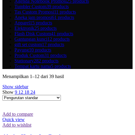
Agenda Notebook Promosi
25 products
Tumbler Custom
39 products
Tas Custom Promosi
11 products
Aneka jam promosi
61 products
Apparel
15 products
Elektronik
25 products
Flash Disk Custom
41 products
Gantungan kunci
12 products
gift set custom
17 products
Payung
10 products
Produk Custom
31 products
Stationary
282 products
Tempat kartu nama
5 products
Menampilkan 1–12 dari 39 hasil
Show sidebar
Show
9
12
18
24
Add to compare
Quick view
Add to wishlist