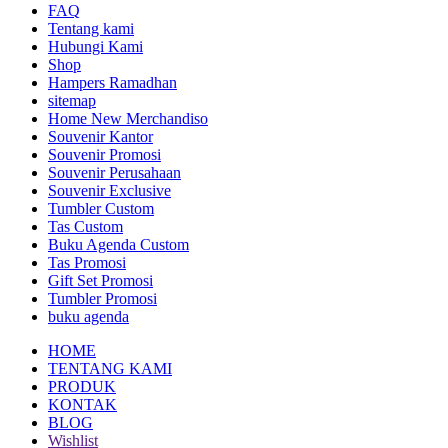
FAQ
Tentang kami
Hubungi Kami
Shop
Hampers Ramadhan
sitemap
Home New Merchandiso
Souvenir Kantor
Souvenir Promosi
Souvenir Perusahaan
Souvenir Exclusive
Tumbler Custom
Tas Custom
Buku Agenda Custom
Tas Promosi
Gift Set Promosi
Tumbler Promosi
buku agenda
HOME
TENTANG KAMI
PRODUK
KONTAK
BLOG
Wishlist