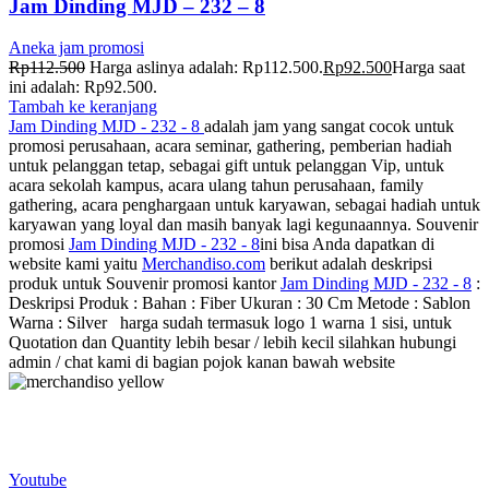
Jam Dinding MJD – 232 – 8
Aneka jam promosi
Rp
112.500
Harga aslinya adalah: Rp112.500.
Rp
92.500
Harga saat
ini adalah: Rp92.500.
Tambah ke keranjang
Jam Dinding MJD - 232 - 8
adalah jam yang sangat cocok untuk
promosi perusahaan, acara seminar, gathering, pemberian hadiah
untuk pelanggan tetap, sebagai gift untuk pelanggan Vip, untuk
acara sekolah kampus, acara ulang tahun perusahaan, family
gathering, acara penghargaan untuk karyawan, sebagai hadiah untuk
karyawan yang loyal dan masih banyak lagi kegunaannya. Souvenir
promosi
Jam Dinding MJD - 232 - 8
ini bisa Anda dapatkan di
website kami yaitu
Merchandiso.com
berikut adalah deskripsi
produk untuk Souvenir promosi kantor
Jam Dinding MJD - 232 - 8
:
Deskripsi Produk : Bahan : Fiber Ukuran : 30 Cm Metode : Sablon
Warna : Silver harga sudah termasuk logo 1 warna 1 sisi, untuk
Quotation dan Quantity lebih besar / lebih kecil silahkan hubungi
admin / chat kami di bagian pojok kanan bawah website
Merchandiso adalah produsen Souvenir Promosi yang
berpengalaman lebih dari 10 tahun, Terbukti Melayani lebih dari
750 Perusahaan dan memproduksi lebih dari 500.000 Merchandise
(Souvenir Kantor terbaik kami sajikan untuk Anda).
Youtube