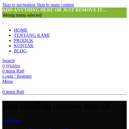
Skip to navigation
Skip to main content
ADD ANYTHING HERE OR JUST REMOVE IT…
Wrong menu selected
HOME
TENTANG KAMI
PRODUK
KONTAK
BLOG
Search
0
Wishlist
0
items
Rp
0
Login / Register
Menu
0
items
Rp
0
jam dinding custom murah
Categories