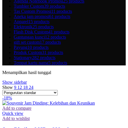
Agenda Notebook Promosi
25 products
Tumbler Custom
39 products
Tas Custom Promosi
11 products
Aneka jam promosi
61 products
Apparel
15 products
Elektronik
25 products
Flash Disk Custom
41 products
Gantungan kunci
12 products
gift set custom
17 products
Payung
10 products
Produk Custom
31 products
Stationary
282 products
Tempat kartu nama
5 products
Menampilkan hasil tunggal
Show sidebar
Show
9
12
18
24
-18%
Add to compare
Quick view
Add to wishlist