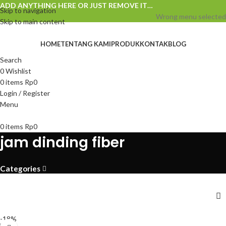
ADD ANYTHING HERE OR JUST REMOVE IT…
Skip to navigation
Wrong menu selected
Skip to main content
HOME
TENTANG KAMI
PRODUK
KONTAK
BLOG
Search
0
Wishlist
0
items
Rp
0
Login / Register
Menu
0
items
Rp
0
jam dinding fiber
Categories
-18%