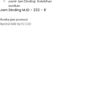
Jam Dinding MJD – 232 – 8
Aneka jam promosi
Rp
112.500
Rp
92.500
TAMBAH KE KERANJANG