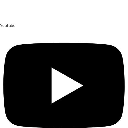
Merchandiso adalah produsen Souvenir Promosi yang berpengalaman
lebih dari 10 tahun, Terbukti Melayani lebih dari 750 Perusahaan dan
memproduksi lebih dari 500.000 Merchandise (Souvenir Kantor terbaik
kami sajikan untuk Anda).
Youtube