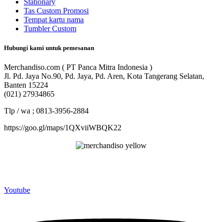
Stationary
Tas Custom Promosi
Tempat kartu nama
Tumbler Custom
Hubungi kami untuk pemesanan
Merchandiso.com ( PT Panca Mitra Indonesia )
Jl. Pd. Jaya No.90, Pd. Jaya, Pd. Aren, Kota Tangerang Selatan,
Banten 15224
(021) 27934865
Tlp / wa ; 0813-3956-2884
https://goo.gl/maps/1QXviiWBQK22
Merchandiso adalah produsen Souvenir Promosi yang
berpengalaman lebih dari 10 tahun, Terbukti Melayani lebih dari
750 Perusahaan dan memproduksi lebih dari 500.000 Merchandise
(Souvenir Kantor terbaik kami sajikan untuk Anda).
Youtube