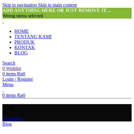
Skip to navigation
Skip to main content
ADD ANYTHING HERE OR JUST REMOVE IT…
Wrong menu selected
HOME
TENTANG KAMI
PRODUK
KONTAK
BLOG
Search
0
Wishlist
0
items
Rp
0
Login / Register
Menu
0
items
Rp
0
Blog
Home
Blog
Blog