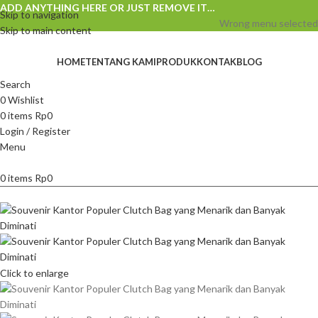
ADD ANYTHING HERE OR JUST REMOVE IT…
Skip to navigation
Wrong menu selected
Skip to main content
HOME
TENTANG KAMI
PRODUK
KONTAK
BLOG
Search
0
Wishlist
0
items
Rp
0
Login / Register
Menu
0
items
Rp
0
Click to enlarge