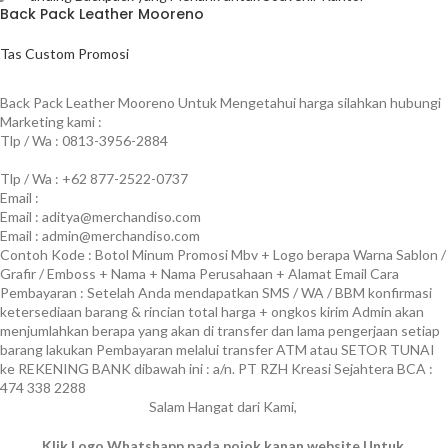
Back Pack Leather Mooreno
Tas Custom Promosi
BACA SELENGKAPNYA
Back Pack Leather Mooreno
Untuk Mengetahui harga silahkan hubungi
Marketing kami :
Tlp / Wa : 0813-3956-2884
Tlp / Wa : +62 877-2522-0737
Email :
Email : aditya@merchandiso.com
Email : admin@merchandiso.com
Contoh Kode : Botol Minum Promosi Mbv + Logo berapa Warna Sablon /
Grafir / Emboss + Nama + Nama Perusahaan + Alamat Email Cara
Pembayaran : Setelah Anda mendapatkan SMS / WA / BBM konfirmasi
ketersediaan barang & rincian total harga + ongkos kirim Admin akan
menjumlahkan berapa yang akan di transfer dan lama pengerjaan setiap
barang lakukan Pembayaran melalui transfer ATM atau SETOR TUNAI
ke REKENING BANK dibawah ini : a/n. PT RZH Kreasi Sejahtera BCA :
474 338 2288
Salam Hangat dari Kami,
Klik Logo Whatshapp pada pojok kanan website Untuk