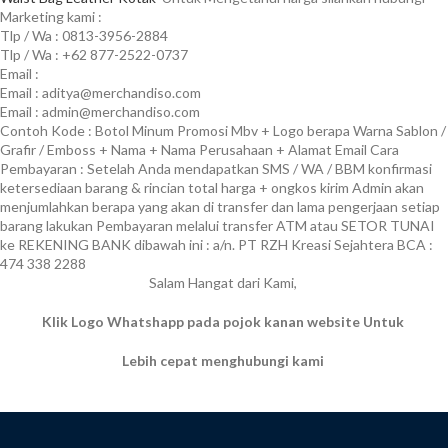
Marketing kami :
Tlp / Wa : 0813-3956-2884
Tlp / Wa : +62 877-2522-0737
Email :
Email : aditya@merchandiso.com
Email : admin@merchandiso.com
Contoh Kode : Botol Minum Promosi Mbv + Logo berapa Warna Sablon /
Grafir / Emboss + Nama + Nama Perusahaan + Alamat Email Cara
Pembayaran : Setelah Anda mendapatkan SMS / WA / BBM konfirmasi
ketersediaan barang & rincian total harga + ongkos kirim Admin akan
menjumlahkan berapa yang akan di transfer dan lama pengerjaan setiap
barang lakukan Pembayaran melalui transfer ATM atau SETOR TUNAI
ke REKENING BANK dibawah ini : a/n. PT RZH Kreasi Sejahtera BCA :
474 338 2288
Salam Hangat dari Kami,
Klik Logo Whatshapp pada pojok kanan website Untuk
Lebih cepat menghubungi kami