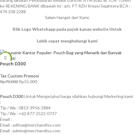
barang lakukan Pembayaran melalui transfer ATM atau SETOR TUNAI
ke REKENING BANK dibawah ini : a/n. PT RZH Kreasi Sejahtera BCA :
474 338 2288
Salam Hangat dari Kami,
Klik Logo Whatshapp pada pojok kanan website Untuk
Lebih cepat menghubungi kami
-21%
Pouch D300
Tas Custom Promosi
Rp
70.000
Rp
55.000
TAMBAH KE KERANJANG
Pouch D300
Untuk Mengetahui harga silahkan hubungi Marketing kami
:
Tlp / Wa : 0813-3956-2884
Tlp / Wa : +62 877-2522-0737
Email :
Email : aditya@merchandiso.com
Email : admin@merchandiso.com