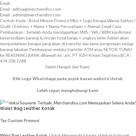
Email :
Email : aditya@merchandiso.com
Email : admin@merchandiso.com
Contoh Kode : Botol Minum Promosi Mbv + Logo berapa Warna Sablon /
Grafir / Emboss + Nama + Nama Perusahaan + Alamat Email Cara
Pembayaran : Setelah Anda mendapatkan SMS / WA / BBM konfirmasi
ketersediaan barang & rincian total harga + ongkos kirim Admin akan
menjumlahkan berapa yang akan di transfer dan lama pengerjaan setiap
barang lakukan Pembayaran melalui transfer ATM atau SETOR TUNAI
ke REKENING BANK dibawah ini : a/n. PT RZH Kreasi Sejahtera BCA :
474 338 2288
Salam Hangat dari Kami,
Klik Logo Whatshapp pada pojok kanan website Untuk
Lebih cepat menghubungi kami
Waist Bag Leather Kotak
Tas Custom Promosi
BACA SELENGKAPNYA
Waist Bag Leather Kotak
Untuk Mengetahui harga silahkan hubungi