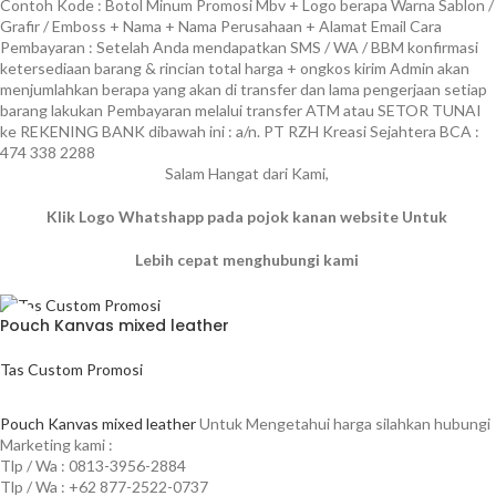
Contoh Kode : Botol Minum Promosi Mbv + Logo berapa Warna Sablon /
Grafir / Emboss + Nama + Nama Perusahaan + Alamat Email Cara
Pembayaran : Setelah Anda mendapatkan SMS / WA / BBM konfirmasi
ketersediaan barang & rincian total harga + ongkos kirim Admin akan
menjumlahkan berapa yang akan di transfer dan lama pengerjaan setiap
barang lakukan Pembayaran melalui transfer ATM atau SETOR TUNAI
ke REKENING BANK dibawah ini : a/n. PT RZH Kreasi Sejahtera BCA :
474 338 2288
Salam Hangat dari Kami,
Klik Logo Whatshapp pada pojok kanan website Untuk
Lebih cepat menghubungi kami
Pouch Kanvas mixed leather
Tas Custom Promosi
BACA SELENGKAPNYA
Pouch Kanvas mixed leather
Untuk Mengetahui harga silahkan hubungi
Marketing kami :
Tlp / Wa : 0813-3956-2884
Tlp / Wa : +62 877-2522-0737