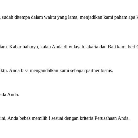
g sudah ditempa dalam waktu yang lama, menjadikan kami paham apa
antara. Kabar baiknya, kalau Anda di wilayah jakarta dan Bali kami 
ktu. Anda bisa mengandalkan kami sebagai partner bisnis.
pada Anda.
ini, Anda bebas memilih ! sesuai dengan kriteria Perusahaan Anda.