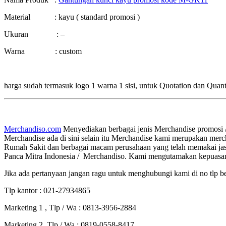
Material : kayu ( standard promosi )
Ukuran : –
Warna : custom
harga sudah termasuk logo 1 warna 1 sisi, untuk Quotation dan Quanti
Merchandiso.com
Menyediakan berbagai jenis Merchandise promosi / 
Merchandise ada di sini selain itu Merchandise kami merupakan merch
Rumah Sakit dan berbagai macam perusahaan yang telah memakai jas
Panca Mitra Indonesia / Merchandiso. Kami mengutamakan kepuasan p
Jika ada pertanyaan jangan ragu untuk menghubungi kami di no tlp ber
Tlp kantor : 021-27934865
Marketing 1 , Tlp / Wa : 0813-3956-2884
Marketing 2, Tlp / Wa : 0819-0558-8417