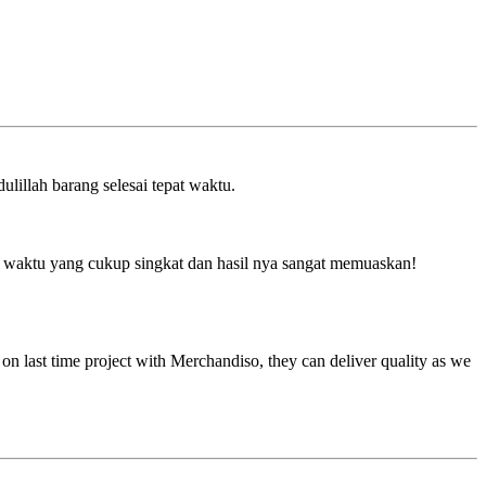
illah barang selesai tepat waktu.
m waktu yang cukup singkat dan hasil nya sangat memuaskan!
on last time project with Merchandiso, they can deliver quality as we