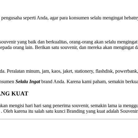
engusaha seperti Anda, agar para konsumen selalu mengingat hebatny
n souvenir yang baik dan berkualitas, orang-orang akan selalu menging
ada orang lain. Berikan satu souvenir, dan mereka akan mengingat 
 Peralatan minum, jam, kaos, jaket, stationery, flashdisk, powerban
konsumen
Selalu Ingat
brand Anda. Karena kami paham, semakin berkual
ANG KUAT
kan mengisi hari hari sang penerima souvenir, semakin lama ia menggun
. Oleh karena itu salah satu kunci Branding yang kuat adalah Souvenir 