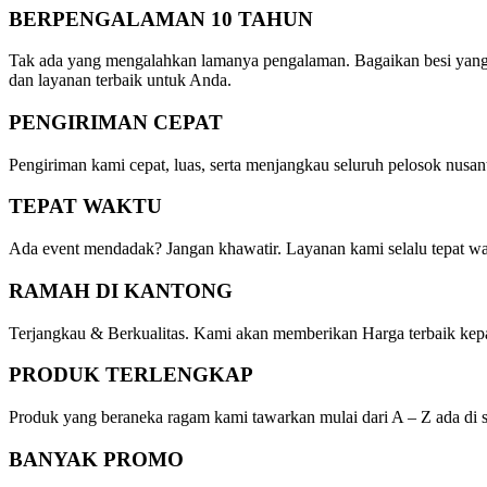
BERPENGALAMAN 10 TAHUN
Tak ada yang mengalahkan lamanya pengalaman. Bagaikan besi yan
dan layanan terbaik untuk Anda.
PENGIRIMAN CEPAT
Pengiriman kami cepat, luas, serta menjangkau seluruh pelosok nus
TEPAT WAKTU
Ada event mendadak? Jangan khawatir. Layanan kami selalu tepat wa
RAMAH DI KANTONG
Terjangkau & Berkualitas. Kami akan memberikan Harga terbaik ke
PRODUK TERLENGKAP
Produk yang beraneka ragam kami tawarkan mulai dari A – Z ada di s
BANYAK PROMO