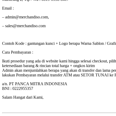
Email :
– admin@merchandiso.com,
– sales@merchandiso.com
Contoh Kode : gantungan kunci + Logo berapa Warna Sablon / Graf
Cara Pembayaran :
Ikuti prosedur yang ada di website kami hingga selesai checkout, p
ketersediaan barang & rincian total harga + ongkos kirim
Admin akan menjumlahkan berapa yang akan di transfer dan lama pen
lakukan Pembayaran melalui transfer ATM atau SETOR TUNAI k
a/n. PT PANCA MITRA INDONESIA
BNI : 0222955357
Salam Hangat dari Kami,