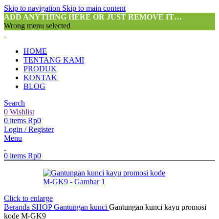
Skip to navigation
Skip to main content
ADD ANYTHING HERE OR JUST REMOVE IT…
Wrong menu selected
HOME
TENTANG KAMI
PRODUK
KONTAK
BLOG
Search
0
Wishlist
0
items
Rp
0
Login / Register
Menu
0
items
Rp
0
Click to enlarge
Beranda
SHOP
Gantungan kunci
Gantungan kunci kayu promosi
kode M-GK9