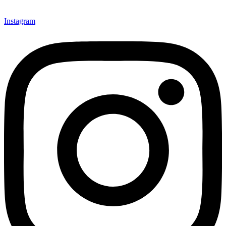
Instagram