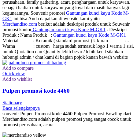
perusahaan, family gathering, acara penghargaan untuk karyawan,
sebagai hadiah untuk karyawan yang loyal dan masih banyak lagi
kegunaannya. Souvenir promosi
Gantungan kunci kayu Kode M-
GK1
ini bisa Anda dapatkan di website kami yaitu
Merchandiso.com
berikut adalah deskripsi produk untuk Souvenir
promosi kantor
Gantungan kunci kayu Kode M-GK1
: Deskripsi
Produk : Nama Produk :
Gantungan kunci kayu Kode M-GK1
Material : Keramik ( standard promosi ) Ukuran : -
Warna : custom harga sudah termasuk logo 1 warna 1 sisi,
untuk Quotation dan Quantity lebih besar / lebih kecil silahkan
hubungi admin / chat kami di bagian pojok kanan bawah website
Add to compare
Quick view
Add to wishlist
Pulpen promosi kode 4460
Stationary
Baca selengkapnya
souvenir Pulpen Promosi kode 4460 Pulpen Promosi Bowling dari
Merchandiso.com adalah pulpen promosi yang sangat cocok untuk
promosi perusahaan, acara