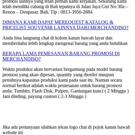
promosi lainnya yang telah pernah kami kerjakan. Sekarang kami
telah memiliki cabang di Bali tepatnya di Jalan Jaya Giri No 30a –
Renon – Denpasar, Bali, Tlp ; 0813-3956-2884
DIMANA KAMI DAPAT MEREQUEST KATALOG &
PRICELIST SOUVENIR LAINNYA DARI MERCHANDISO?
Anda bisa langsung chat di kolom kanan bawah layar dan
memberitahu lebih lengkap mengenai barang yang anda butuhkan
BERAPA LAMA PEMESANAN BARANG PROMOSI DI
MERCHANDISO?
Waktu produksi akan bervariasi bergantung pada model barang
promosi yang akan dipesan, quantity yang diorder maupun
penuhnya kapasitas produksi kami pada saat itu. Namun secara
normal berikut adalah waktu pemesanan untuk barang promosi
anda: Tumbler, Flash Disk, Pulpen, Gantungan kunci ( 2 Minggu )
Jam dinding, payung custom ( 2-3 Minggu )
Jika ada pertanyaan silahkan tekan logo chat di pojok kanan bawah
website ini