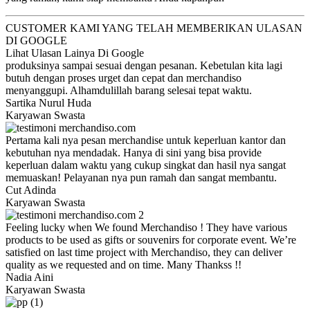
CUSTOMER KAMI YANG TELAH MEMBERIKAN ULASAN
DI GOOGLE
Lihat Ulasan Lainya Di Google
produksinya sampai sesuai dengan pesanan. Kebetulan kita lagi
butuh dengan proses urget dan cepat dan merchandiso
menyanggupi. Alhamdulillah barang selesai tepat waktu.
Sartika Nurul Huda
Karyawan Swasta
Pertama kali nya pesan merchandise untuk keperluan kantor dan
kebutuhan nya mendadak. Hanya di sini yang bisa provide
keperluan dalam waktu yang cukup singkat dan hasil nya sangat
memuaskan! Pelayanan nya pun ramah dan sangat membantu.
Cut Adinda
Karyawan Swasta
Feeling lucky when We found Merchandiso ! They have various
products to be used as gifts or souvenirs for corporate event. We’re
satisfied on last time project with Merchandiso, they can deliver
quality as we requested and on time. Many Thankss !!
Nadia Aini
Karyawan Swasta