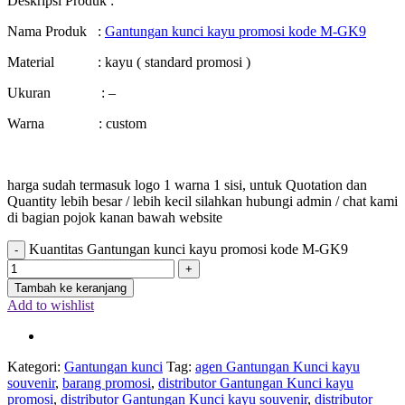
Deskripsi Produk :
Nama Produk :
Gantungan kunci kayu promosi kode M-GK9
Material : kayu ( standard promosi )
Ukuran : –
Warna : custom
harga sudah termasuk logo 1 warna 1 sisi, untuk Quotation dan
Quantity lebih besar / lebih kecil silahkan hubungi admin / chat kami
di bagian pojok kanan bawah website
Kuantitas Gantungan kunci kayu promosi kode M-GK9
Tambah ke keranjang
Add to wishlist
Kategori:
Gantungan kunci
Tag:
agen Gantungan Kunci kayu
souvenir
,
barang promosi
,
distributor Gantungan Kunci kayu
promosi
,
distributor Gantungan Kunci kayu souvenir
,
distributor