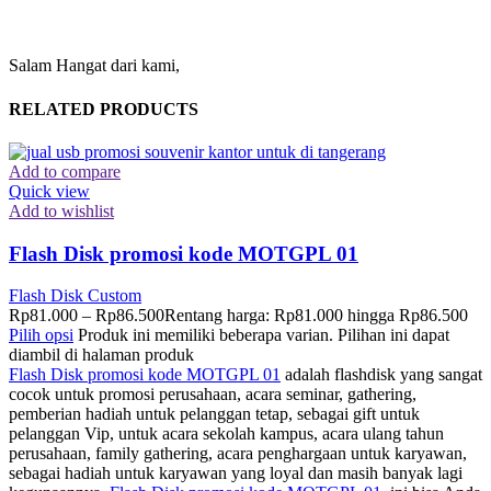
Salam Hangat dari kami,
RELATED PRODUCTS
Add to compare
Quick view
Add to wishlist
Flash Disk promosi kode MOTGPL 01
Flash Disk Custom
Rp
81.000
–
Rp
86.500
Rentang harga: Rp81.000 hingga Rp86.500
Pilih opsi
Produk ini memiliki beberapa varian. Pilihan ini dapat
diambil di halaman produk
Flash Disk promosi kode MOTGPL 01
adalah flashdisk yang sangat
cocok untuk promosi perusahaan, acara seminar, gathering,
pemberian hadiah untuk pelanggan tetap, sebagai gift untuk
pelanggan Vip, untuk acara sekolah kampus, acara ulang tahun
perusahaan, family gathering, acara penghargaan untuk karyawan,
sebagai hadiah untuk karyawan yang loyal dan masih banyak lagi