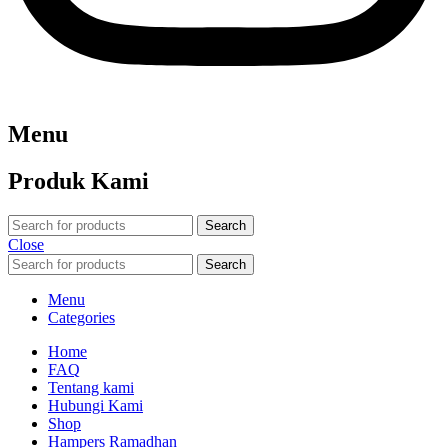
Menu
Produk Kami
Search
Close
Search
Menu
Categories
Home
FAQ
Tentang kami
Hubungi Kami
Shop
Hampers Ramadhan