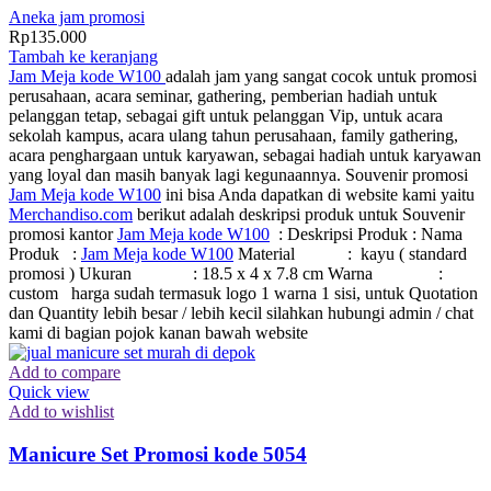
Aneka jam promosi
Rp
135.000
Tambah ke keranjang
Jam Meja kode W100
adalah jam yang sangat cocok untuk promosi
perusahaan, acara seminar, gathering, pemberian hadiah untuk
pelanggan tetap, sebagai gift untuk pelanggan Vip, untuk acara
sekolah kampus, acara ulang tahun perusahaan, family gathering,
acara penghargaan untuk karyawan, sebagai hadiah untuk karyawan
yang loyal dan masih banyak lagi kegunaannya. Souvenir promosi
Jam Meja kode W100
ini bisa Anda dapatkan di website kami yaitu
Merchandiso.com
berikut adalah deskripsi produk untuk Souvenir
promosi kantor
Jam Meja kode W100
: Deskripsi Produk : Nama
Produk :
Jam Meja kode W100
Material : kayu ( standard
promosi ) Ukuran : 18.5 x 4 x 7.8 cm Warna :
custom harga sudah termasuk logo 1 warna 1 sisi, untuk Quotation
dan Quantity lebih besar / lebih kecil silahkan hubungi admin / chat
kami di bagian pojok kanan bawah website
Add to compare
Quick view
Add to wishlist
Manicure Set Promosi kode 5054