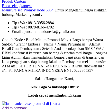
Produk Custom
Baca selengkapnya
Manicure set
Promosi kode 5054
Untuk Mengetahui harga silahkan
hubungi Marketing kami :
Tlp / Wa : 0813-3956-2884
Tlp / Wa : 0878-8166-4702
Email : pancamitraindonesia@gmail.com
Contoh Kode : Botol Minum Promosi Mbv + Logo berapa Warna
Sablon / Grafir / Emboss + Nama + Nama Perusahaan + Alamat
Email Cara Pembayaran : Setelah Anda mendapatkan SMS / WA /
BBM konfirmasi ketersediaan barang & rincian total harga + ongkos
kirim Admin akan menjumlahkan berapa yang akan di transfer dan
lama pengerjaan setiap barang lakukan Pembayaran melalui transfer
ATM atau SETOR TUNAI ke REKENING BANK dibawah ini :
a/n. PT PANCA MITRA INDONESIA BNI : 0222955357
Salam Hangat dari Kami,
Klik Logo Whatshapp Untuk
Lebih cepat menghubungi kami
Add to compare