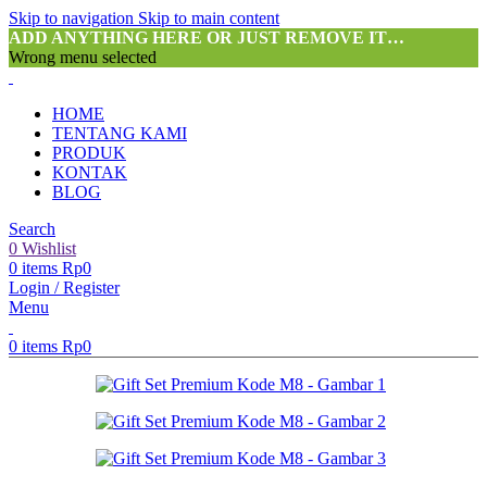
Skip to navigation
Skip to main content
ADD ANYTHING HERE OR JUST REMOVE IT…
Wrong menu selected
HOME
TENTANG KAMI
PRODUK
KONTAK
BLOG
Search
0
Wishlist
0
items
Rp
0
Login / Register
Menu
0
items
Rp
0