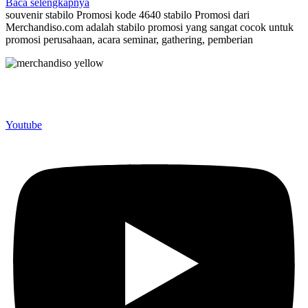
Baca selengkapnya
souvenir stabilo Promosi kode 4640 stabilo Promosi dari
Merchandiso.com adalah stabilo promosi yang sangat cocok untuk
promosi perusahaan, acara seminar, gathering, pemberian
Merchandiso adalah produsen Souvenir Promosi yang
berpengalaman lebih dari 10 tahun, Terbukti Melayani lebih dari
750 Perusahaan dan memproduksi lebih dari 500.000 Merchandise
(Souvenir Kantor terbaik kami sajikan untuk Anda).
Youtube