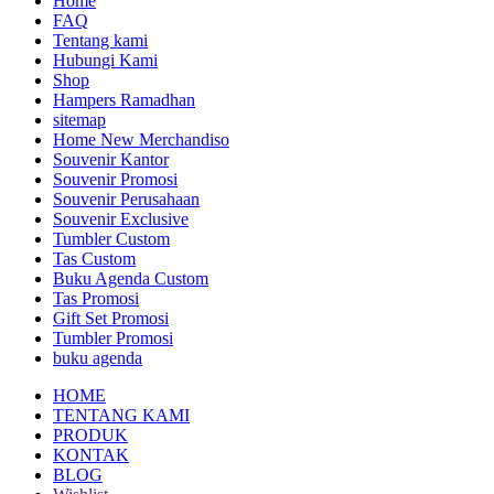
Home
FAQ
Tentang kami
Hubungi Kami
Shop
Hampers Ramadhan
sitemap
Home New Merchandiso
Souvenir Kantor
Souvenir Promosi
Souvenir Perusahaan
Souvenir Exclusive
Tumbler Custom
Tas Custom
Buku Agenda Custom
Tas Promosi
Gift Set Promosi
Tumbler Promosi
buku agenda
HOME
TENTANG KAMI
PRODUK
KONTAK
BLOG