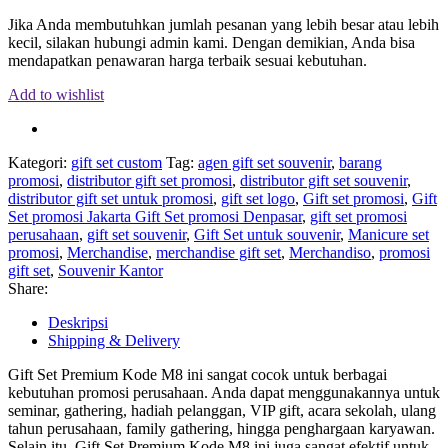
Jika Anda membutuhkan jumlah pesanan yang lebih besar atau lebih
kecil, silakan hubungi admin kami. Dengan demikian, Anda bisa
mendapatkan penawaran harga terbaik sesuai kebutuhan.
Add to wishlist
Kategori:
gift set custom
Tag:
agen gift set souvenir
,
barang
promosi
,
distributor gift set promosi
,
distributor gift set souvenir
,
distributor gift set untuk promosi
,
gift set logo
,
Gift set promosi
,
Gift
Set promosi Jakarta Gift Set promosi Denpasar
,
gift set promosi
perusahaan
,
gift set souvenir
,
Gift Set untuk souvenir
,
Manicure set
promosi
,
Merchandise
,
merchandise gift set
,
Merchandiso
,
promosi
gift set
,
Souvenir Kantor
Share:
Deskripsi
Shipping & Delivery
Gift Set Premium Kode M8 ini sangat cocok untuk berbagai
kebutuhan promosi perusahaan. Anda dapat menggunakannya untuk
seminar, gathering, hadiah pelanggan, VIP gift, acara sekolah, ulang
tahun perusahaan, family gathering, hingga penghargaan karyawan.
Selain itu, Gift Set Premium Kode M8 ini juga sangat efektif untuk