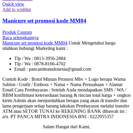
Quick view
Add to wishlist
Manicure set promosi kode MM04
Produk Custom
Baca selengkapnya
Manicure set promosi kode MM04
Untuk Mengetahui harga
silahkan hubungi Marketing kami :
Tlp / Wa : 0813-3956-2884
Tlp / Wa : 0878-8166-4702
Email : pancamitraindonesia@gmail.com
Contoh Kode : Botol Minum Promosi Mbv + Logo berapa Warna
Sablon / Grafir / Emboss + Nama + Nama Perusahaan + Alamat
Email Cara Pembayaran : Setelah Anda mendapatkan SMS / WA /
BBM konfirmasi ketersediaan barang & rincian total harga + ongkos
kirim Admin akan menjumlahkan berapa yang akan di transfer dan
lama pengerjaan setiap barang lakukan Pembayaran melalui transfer
ATM atau SETOR TUNAI ke REKENING BANK dibawah ini :
a/n. PT PANCA MITRA INDONESIA BNI : 0222955357
Salam Hangat dari Kami,