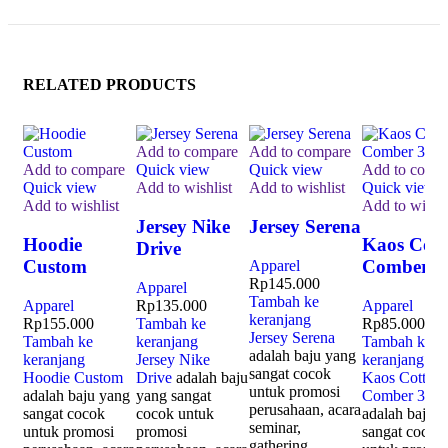
RELATED PRODUCTS
Add to compare
Add to compare
Add to compare
Quick view
Quick view
Add to comp
Quick view
Add to wishlist
Add to wishlist
Quick view
Add to wishlist
Add to wishli
Jersey Nike
Jersey Serena
Hoodie
Kaos Cott
Drive
Custom
Comber 3
Apparel
Rp
145.000
Apparel
Tambah ke
Apparel
Rp
135.000
Apparel
keranjang
Rp
155.000
Tambah ke
Rp
85.000
Jersey Serena
Tambah ke
keranjang
Tambah ke
adalah baju yang
keranjang
Jersey Nike
keranjang
sangat cocok
Hoodie Custom
Drive
adalah baju
Kaos Cotton
untuk promosi
adalah baju yang
yang sangat
Comber 30s
perusahaan, acara
sangat cocok
cocok untuk
adalah baju 
seminar,
untuk promosi
promosi
sangat cocok
gathering,