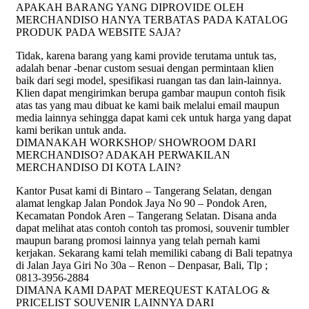
APAKAH BARANG YANG DIPROVIDE OLEH
MERCHANDISO HANYA TERBATAS PADA KATALOG
PRODUK PADA WEBSITE SAJA?
Tidak, karena barang yang kami provide terutama untuk tas,
adalah benar -benar custom sesuai dengan permintaan klien
baik dari segi model, spesifikasi ruangan tas dan lain-lainnya.
Klien dapat mengirimkan berupa gambar maupun contoh fisik
atas tas yang mau dibuat ke kami baik melalui email maupun
media lainnya sehingga dapat kami cek untuk harga yang dapat
kami berikan untuk anda.
DIMANAKAH WORKSHOP/ SHOWROOM DARI
MERCHANDISO? ADAKAH PERWAKILAN
MERCHANDISO DI KOTA LAIN?
Kantor Pusat kami di Bintaro – Tangerang Selatan, dengan
alamat lengkap Jalan Pondok Jaya No 90 – Pondok Aren,
Kecamatan Pondok Aren – Tangerang Selatan. Disana anda
dapat melihat atas contoh contoh tas promosi, souvenir tumbler
maupun barang promosi lainnya yang telah pernah kami
kerjakan. Sekarang kami telah memiliki cabang di Bali tepatnya
di Jalan Jaya Giri No 30a – Renon – Denpasar, Bali, Tlp ;
0813-3956-2884
DIMANA KAMI DAPAT MEREQUEST KATALOG &
PRICELIST SOUVENIR LAINNYA DARI