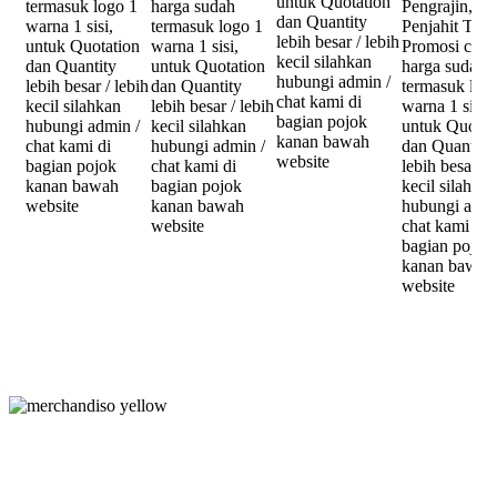
untuk Quotation
termasuk logo 1
harga sudah
Pengrajin,
dan Quantity
warna 1 sisi,
termasuk logo 1
Penjahit Topi
lebih besar / lebih
untuk Quotation
warna 1 sisi,
Promosi cus
kecil silahkan
dan Quantity
untuk Quotation
harga sudah
hubungi admin /
lebih besar / lebih
dan Quantity
termasuk log
chat kami di
kecil silahkan
lebih besar / lebih
warna 1 sisi,
bagian pojok
hubungi admin /
kecil silahkan
untuk Quotat
kanan bawah
chat kami di
hubungi admin /
dan Quantity
website
bagian pojok
chat kami di
lebih besar / 
kanan bawah
bagian pojok
kecil silahkan
website
kanan bawah
hubungi admi
website
chat kami di
bagian pojok
kanan bawah
website
Merchandiso adalah produsen Souvenir Promosi yang
berpengalaman lebih dari 10 tahun, Terbukti Melayani lebih dari
750 Perusahaan dan memproduksi lebih dari 500.000 Merchandise