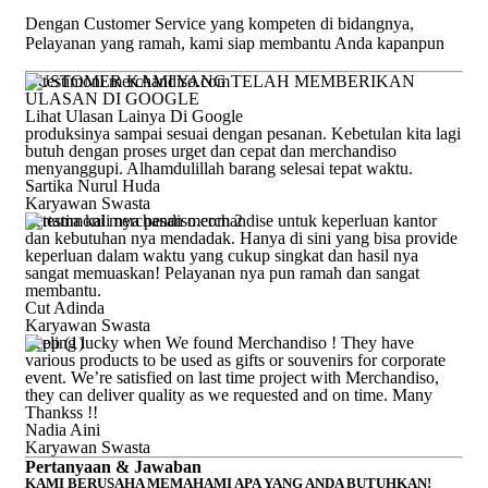
Dengan Customer Service yang kompeten di bidangnya,
Pelayanan yang ramah, kami siap membantu Anda kapanpun
CUSTOMER KAMI YANG TELAH MEMBERIKAN
ULASAN DI GOOGLE
Lihat Ulasan Lainya Di Google
produksinya sampai sesuai dengan pesanan. Kebetulan kita lagi
butuh dengan proses urget dan cepat dan merchandiso
menyanggupi. Alhamdulillah barang selesai tepat waktu.
Sartika Nurul Huda
Karyawan Swasta
Pertama kali nya pesan merchandise untuk keperluan kantor
dan kebutuhan nya mendadak. Hanya di sini yang bisa provide
keperluan dalam waktu yang cukup singkat dan hasil nya
sangat memuaskan! Pelayanan nya pun ramah dan sangat
membantu.
Cut Adinda
Karyawan Swasta
Feeling lucky when We found Merchandiso ! They have
various products to be used as gifts or souvenirs for corporate
event. We’re satisfied on last time project with Merchandiso,
they can deliver quality as we requested and on time. Many
Thankss !!
Nadia Aini
Karyawan Swasta
Pertanyaan & Jawaban
KAMI BERUSAHA MEMAHAMI APA YANG ANDA BUTUHKAN!