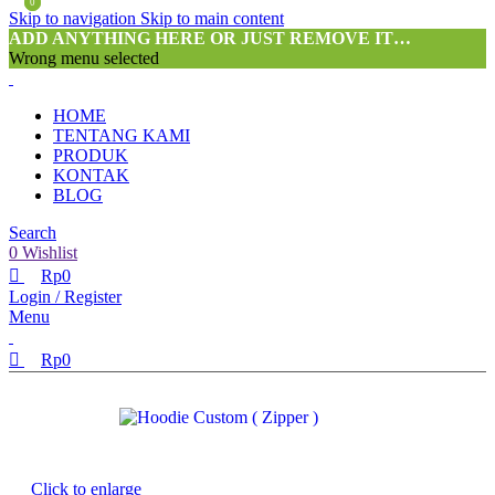
0
0
Skip to navigation
Skip to main content
ADD ANYTHING HERE OR JUST REMOVE IT…
Wrong menu selected
HOME
TENTANG KAMI
PRODUK
KONTAK
BLOG
Search
0
Wishlist
Rp
0
Login / Register
Menu
Rp
0
Click to enlarge