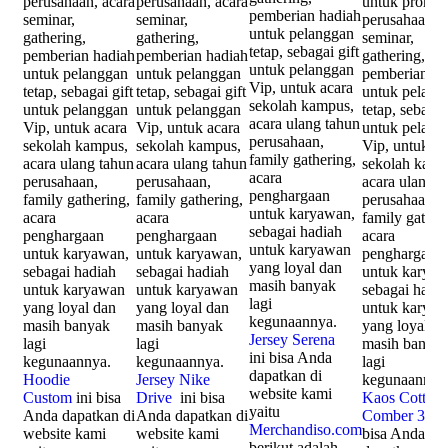
perusahaan, acara
perusahaan, acara
untuk promos
pemberian hadiah
seminar,
seminar,
perusahaan, a
untuk pelanggan
gathering,
gathering,
seminar,
tetap, sebagai gift
pemberian hadiah
pemberian hadiah
gathering,
untuk pelanggan
untuk pelanggan
untuk pelanggan
pemberian ha
Vip, untuk acara
tetap, sebagai gift
tetap, sebagai gift
untuk pelang
sekolah kampus,
untuk pelanggan
untuk pelanggan
tetap, sebagai
acara ulang tahun
Vip, untuk acara
Vip, untuk acara
untuk pelang
perusahaan,
sekolah kampus,
sekolah kampus,
Vip, untuk ac
family gathering,
acara ulang tahun
acara ulang tahun
sekolah kamp
acara
perusahaan,
perusahaan,
acara ulang t
penghargaan
family gathering,
family gathering,
perusahaan,
untuk karyawan,
acara
acara
family gather
sebagai hadiah
penghargaan
penghargaan
acara
untuk karyawan
untuk karyawan,
untuk karyawan,
penghargaan
yang loyal dan
sebagai hadiah
sebagai hadiah
untuk karyaw
masih banyak
untuk karyawan
untuk karyawan
sebagai hadi
lagi
yang loyal dan
yang loyal dan
untuk karya
kegunaannya.
masih banyak
masih banyak
yang loyal d
Jersey Serena
lagi
lagi
masih banya
ini bisa Anda
kegunaannya.
kegunaannya.
lagi
dapatkan di
Hoodie
Jersey Nike
kegunaannya
website kami
Custom
ini bisa
Drive
ini bisa
Kaos Cotton
yaitu
Anda dapatkan di
Anda dapatkan di
Comber 30s
i
Merchandiso.com
website kami
website kami
bisa Anda
berikut adalah