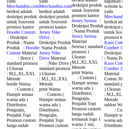
yaitu
yaitu
dapatkan di
deskripsi produk
Merchandiso.com
Merchandiso.com
website kami
untuk Souvenir
berikut adalah
berikut adalah
yaitu
promosi kantor
deskripsi produk
deskripsi produk
Merchandiso
Jersey Serena
:
untuk Souvenir
untuk Souvenir
berikut adala
Deskripsi Produk
promosi kantor
promosi kantor
deskripsi pro
: Nama Produk :
Hoodie Custom
Jersey Nike
untuk Souven
Jersey Serena
: Deskripsi
Drive
:
promosi kant
Material :
Produk : Nama
Deskripsi Produk
Kaos Cotton
Serena ( standard
Produk :
Hoodie
: Nama Produk :
Comber 30s
promosi )
Custom
Material
Jersey Nike
Deskripsi Pr
Ukuran :
: fleece (
Drive
Material
: Nama Prod
M,L,XL,XXL
standard promosi
: Nike Drive (
Kaos Cotton
Metode :
) Ukuran
standard promosi
Comber 30s
print Warna
: M,L,XL,XXL
) Ukuran
Material
: Custom (
Metode :
: M,L,XL,XXL
Cotton 30s (
Hampir semua
bordir Warna
Metode :
standard pro
warna ada )
: Custom (
print Warna
) Ukur
Distributor,
Hampir semua
: Custom (
: M,L,XL,X
Pengrajin,
warna ada )
Hampir semua
Metode
Penjahit Topi
Distributor,
warna ada )
sablon Wa
Promosi custom
Pengrajin,
Distributor,
: Custom
harga sudah
Penjahit Topi
Pengrajin,
Hampir semu
termasuk logo 1
Promosi custom
Penjahit Topi
warna ada )
warna 1 sisi,
harga sudah
Promosi custom
Distributor,