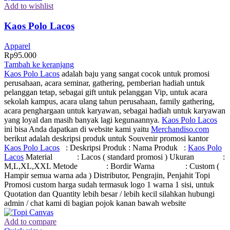
Add to wishlist
Kaos Polo Lacos
Apparel
Rp
95.000
Tambah ke keranjang
Kaos Polo Lacos
adalah baju yang sangat cocok untuk promosi
perusahaan, acara seminar, gathering, pemberian hadiah untuk
pelanggan tetap, sebagai gift untuk pelanggan Vip, untuk acara
sekolah kampus, acara ulang tahun perusahaan, family gathering,
acara penghargaan untuk karyawan, sebagai hadiah untuk karyawan
yang loyal dan masih banyak lagi kegunaannya.
Kaos Polo Lacos
ini bisa Anda dapatkan di website kami yaitu
Merchandiso.com
berikut adalah deskripsi produk untuk Souvenir promosi kantor
Kaos Polo Lacos
: Deskripsi Produk : Nama Produk :
Kaos Polo
Lacos
Material : Lacos ( standard promosi ) Ukuran :
M,L,XL,XXL Metode : Bordir Warna : Custom (
Hampir semua warna ada ) Distributor, Pengrajin, Penjahit Topi
Promosi custom harga sudah termasuk logo 1 warna 1 sisi, untuk
Quotation dan Quantity lebih besar / lebih kecil silahkan hubungi
admin / chat kami di bagian pojok kanan bawah website
Add to compare