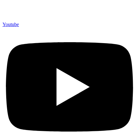
Merchandiso adalah produsen Souvenir Promosi yang
berpengalaman lebih dari 10 tahun, Terbukti Melayani lebih dari
750 Perusahaan dan memproduksi lebih dari 500.000 Merchandise
(Souvenir Kantor terbaik kami sajikan untuk Anda).
Youtube