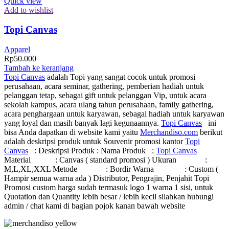
Quick view
Add to wishlist
Topi Canvas
Apparel
Rp
50.000
Tambah ke keranjang
Topi Canvas
adalah Topi yang sangat cocok untuk promosi
perusahaan, acara seminar, gathering, pemberian hadiah untuk
pelanggan tetap, sebagai gift untuk pelanggan Vip, untuk acara
sekolah kampus, acara ulang tahun perusahaan, family gathering,
acara penghargaan untuk karyawan, sebagai hadiah untuk karyawan
yang loyal dan masih banyak lagi kegunaannya.
Topi Canvas
ini
bisa Anda dapatkan di website kami yaitu
Merchandiso.com
berikut
adalah deskripsi produk untuk Souvenir promosi kantor
Topi
Canvas
: Deskripsi Produk : Nama Produk :
Topi Canvas
Material : Canvas ( standard promosi ) Ukuran :
M,L,XL,XXL Metode : Bordir Warna : Custom (
Hampir semua warna ada ) Distributor, Pengrajin, Penjahit Topi
Promosi custom harga sudah termasuk logo 1 warna 1 sisi, untuk
Quotation dan Quantity lebih besar / lebih kecil silahkan hubungi
admin / chat kami di bagian pojok kanan bawah website