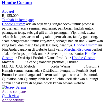
Hoodie Custom
Apparel
Rp
155.000
Tambah ke keranjang
Hoodie Custom
adalah baju yang sangat cocok untuk promosi
perusahaan, acara seminar, gathering, pemberian hadiah untuk
pelanggan tetap, sebagai gift untuk pelanggan Vip, untuk acara
sekolah kampus, acara ulang tahun perusahaan, family gathering,
acara penghargaan untuk karyawan, sebagai hadiah untuk karyawan
yang loyal dan masih banyak lagi kegunaannya.
Hoodie Custom
ini
bisa Anda dapatkan di website kami yaitu
Merchandiso.com
berikut
adalah deskripsi produk untuk Souvenir promosi kantor
Hoodie
Custom
: Deskripsi Produk : Nama Produk :
Hoodie Custom
Material : fleece ( standard promosi ) Ukuran :
M,L,XL,XXL Metode : bordir Warna : Custom (
Hampir semua warna ada ) Distributor, Pengrajin, Penjahit Topi
Promosi custom harga sudah termasuk logo 1 warna 1 sisi, untuk
Quotation dan Quantity lebih besar / lebih kecil silahkan hubungi
admin / chat kami di bagian pojok kanan bawah website
Add to compare
Quick view
Add to wishlist