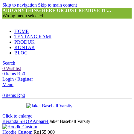
Skip to navigation
Skip to main content
ADD ANYTHING HERE OR JUST REMOVE IT…
Wrong menu selected
HOME
TENTANG KAMI
PRODUK
KONTAK
BLOG
Search
0
Wishlist
0
items
Rp
0
Login / Register
Menu
0
items
Rp
0
Click to enlarge
Beranda
SHOP
Apparel
Jaket Baseball Varsity
Hoodie Custom
Rp
155.000