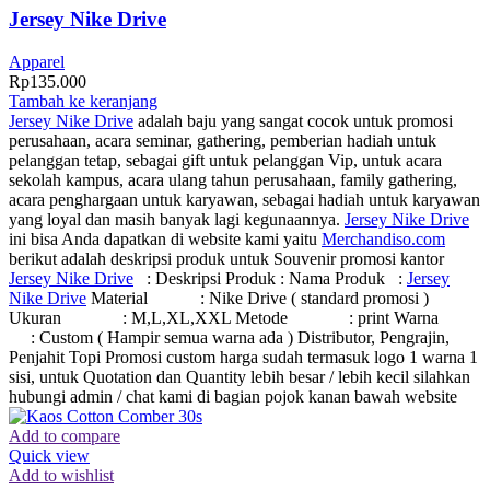
Jersey Nike Drive
Apparel
Rp
135.000
Tambah ke keranjang
Jersey Nike Drive
adalah baju yang sangat cocok untuk promosi
perusahaan, acara seminar, gathering, pemberian hadiah untuk
pelanggan tetap, sebagai gift untuk pelanggan Vip, untuk acara
sekolah kampus, acara ulang tahun perusahaan, family gathering,
acara penghargaan untuk karyawan, sebagai hadiah untuk karyawan
yang loyal dan masih banyak lagi kegunaannya.
Jersey Nike Drive
ini bisa Anda dapatkan di website kami yaitu
Merchandiso.com
berikut adalah deskripsi produk untuk Souvenir promosi kantor
Jersey Nike Drive
: Deskripsi Produk : Nama Produk :
Jersey
Nike Drive
Material : Nike Drive ( standard promosi )
Ukuran : M,L,XL,XXL Metode : print Warna
: Custom ( Hampir semua warna ada ) Distributor, Pengrajin,
Penjahit Topi Promosi custom harga sudah termasuk logo 1 warna 1
sisi, untuk Quotation dan Quantity lebih besar / lebih kecil silahkan
hubungi admin / chat kami di bagian pojok kanan bawah website
Add to compare
Quick view
Add to wishlist