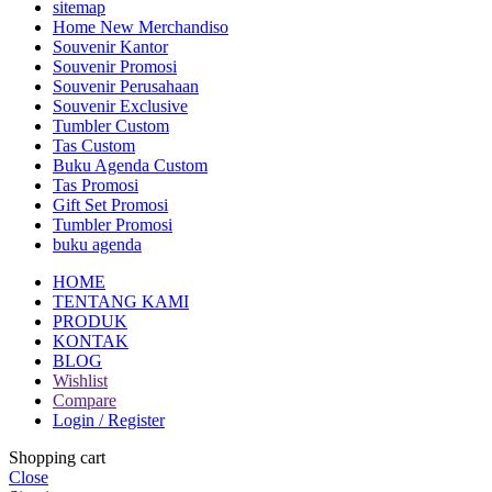
sitemap
Home New Merchandiso
Souvenir Kantor
Souvenir Promosi
Souvenir Perusahaan
Souvenir Exclusive
Tumbler Custom
Tas Custom
Buku Agenda Custom
Tas Promosi
Gift Set Promosi
Tumbler Promosi
buku agenda
HOME
TENTANG KAMI
PRODUK
KONTAK
BLOG
Wishlist
Compare
Login / Register
Shopping cart
Close