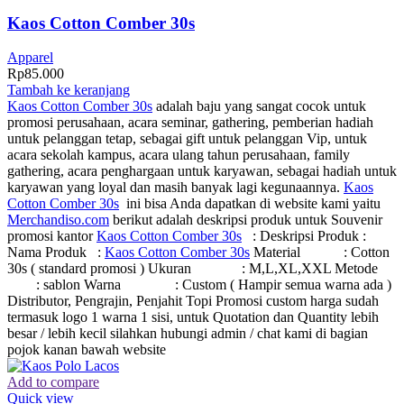
Kaos Cotton Comber 30s
Apparel
Rp
85.000
Tambah ke keranjang
Kaos Cotton Comber 30s
adalah baju yang sangat cocok untuk
promosi perusahaan, acara seminar, gathering, pemberian hadiah
untuk pelanggan tetap, sebagai gift untuk pelanggan Vip, untuk
acara sekolah kampus, acara ulang tahun perusahaan, family
gathering, acara penghargaan untuk karyawan, sebagai hadiah untuk
karyawan yang loyal dan masih banyak lagi kegunaannya.
Kaos
Cotton Comber 30s
ini bisa Anda dapatkan di website kami yaitu
Merchandiso.com
berikut adalah deskripsi produk untuk Souvenir
promosi kantor
Kaos Cotton Comber 30s
: Deskripsi Produk :
Nama Produk :
Kaos Cotton Comber 30s
Material : Cotton
30s ( standard promosi ) Ukuran : M,L,XL,XXL Metode
: sablon Warna : Custom ( Hampir semua warna ada )
Distributor, Pengrajin, Penjahit Topi Promosi custom harga sudah
termasuk logo 1 warna 1 sisi, untuk Quotation dan Quantity lebih
besar / lebih kecil silahkan hubungi admin / chat kami di bagian
pojok kanan bawah website
Add to compare
Quick view