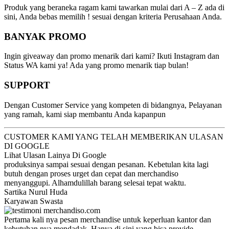
Produk yang beraneka ragam kami tawarkan mulai dari A – Z ada di
sini, Anda bebas memilih ! sesuai dengan kriteria Perusahaan Anda.
BANYAK PROMO
Ingin giveaway dan promo menarik dari kami? Ikuti Instagram dan
Status WA kami ya! Ada yang promo menarik tiap bulan!
SUPPORT
Dengan Customer Service yang kompeten di bidangnya, Pelayanan
yang ramah, kami siap membantu Anda kapanpun
CUSTOMER KAMI YANG TELAH MEMBERIKAN ULASAN
DI GOOGLE
Lihat Ulasan Lainya Di Google
produksinya sampai sesuai dengan pesanan. Kebetulan kita lagi
butuh dengan proses urget dan cepat dan merchandiso
menyanggupi. Alhamdulillah barang selesai tepat waktu.
Sartika Nurul Huda
Karyawan Swasta
Pertama kali nya pesan merchandise untuk keperluan kantor dan
kebutuhan nya mendadak. Hanya di sini yang bisa provide