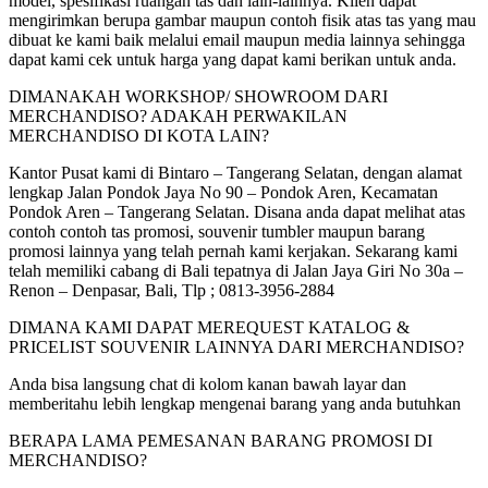
model, spesifikasi ruangan tas dan lain-lainnya. Klien dapat
mengirimkan berupa gambar maupun contoh fisik atas tas yang mau
dibuat ke kami baik melalui email maupun media lainnya sehingga
dapat kami cek untuk harga yang dapat kami berikan untuk anda.
DIMANAKAH WORKSHOP/ SHOWROOM DARI
MERCHANDISO? ADAKAH PERWAKILAN
MERCHANDISO DI KOTA LAIN?
Kantor Pusat kami di Bintaro – Tangerang Selatan, dengan alamat
lengkap Jalan Pondok Jaya No 90 – Pondok Aren, Kecamatan
Pondok Aren – Tangerang Selatan. Disana anda dapat melihat atas
contoh contoh tas promosi, souvenir tumbler maupun barang
promosi lainnya yang telah pernah kami kerjakan. Sekarang kami
telah memiliki cabang di Bali tepatnya di Jalan Jaya Giri No 30a –
Renon – Denpasar, Bali, Tlp ; 0813-3956-2884
DIMANA KAMI DAPAT MEREQUEST KATALOG &
PRICELIST SOUVENIR LAINNYA DARI MERCHANDISO?
Anda bisa langsung chat di kolom kanan bawah layar dan
memberitahu lebih lengkap mengenai barang yang anda butuhkan
BERAPA LAMA PEMESANAN BARANG PROMOSI DI
MERCHANDISO?