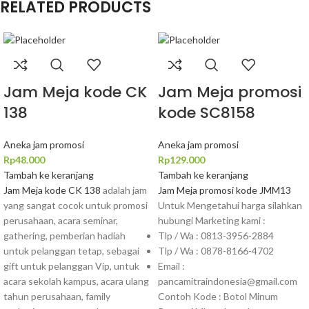
RELATED PRODUCTS
Jam Meja kode CK
Jam Meja promosi
138
kode SC8158
Aneka jam promosi
Aneka jam promosi
Rp
48.000
Rp
129.000
Tambah ke keranjang
Tambah ke keranjang
Jam Meja kode CK 138
adalah jam
Jam Meja promosi kode JMM13
yang sangat cocok untuk promosi
Untuk Mengetahui harga silahkan
perusahaan, acara seminar,
hubungi Marketing kami :
gathering, pemberian hadiah
Tlp / Wa : 0813-3956-2884
untuk pelanggan tetap, sebagai
Tlp / Wa : 0878-8166-4702
gift untuk pelanggan Vip, untuk
Email :
acara sekolah kampus, acara ulang
pancamitraindonesia@gmail.com
tahun perusahaan, family
Contoh Kode : Botol Minum