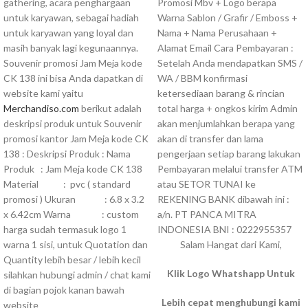
gathering, acara penghargaan
Promosi Mbv + Logo berapa
untuk karyawan, sebagai hadiah
Warna Sablon / Grafir / Emboss +
untuk karyawan yang loyal dan
Nama + Nama Perusahaan +
masih banyak lagi kegunaannya.
Alamat Email Cara Pembayaran :
Souvenir promosi Jam Meja kode
Setelah Anda mendapatkan SMS /
CK 138 ini bisa Anda dapatkan di
WA / BBM konfirmasi
website kami yaitu
ketersediaan barang & rincian
Merchandiso.com
berikut adalah
total harga + ongkos kirim Admin
deskripsi produk untuk Souvenir
akan menjumlahkan berapa yang
promosi kantor Jam Meja kode CK
akan di transfer dan lama
138 : Deskripsi Produk : Nama
pengerjaan setiap barang lakukan
Produk : Jam Meja kode CK 138
Pembayaran melalui transfer ATM
Material : pvc ( standard
atau SETOR TUNAI ke
promosi ) Ukuran : 6.8 x 3.2
REKENING BANK dibawah ini :
x 6.42cm Warna : custom
a/n. PT PANCA MITRA
harga sudah termasuk logo 1
INDONESIA BNI : 0222955357
warna 1 sisi, untuk Quotation dan
Salam Hangat dari Kami,
Quantity lebih besar / lebih kecil
Klik Logo Whatshapp Untuk
silahkan hubungi admin / chat kami
di bagian pojok kanan bawah
Lebih cepat menghubungi kami
website