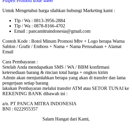
Pulpen Promosi kode 4466
Untuk Mengetahui harga silahkan hubungi Marketing kami :
Tlp / Wa : 0813-3956-2884
Tlp / Wa : 0878-8166-4702
Email : pancamitraindonesia@gmail.com
Contoh Kode : Botol Minum Promosi Mbv + Logo berapa Warna
Sablon / Grafir / Emboss + Nama + Nama Perusahaan + Alamat
Email
Cara Pembayaran :
Setelah Anda mendapatkan SMS / WA / BBM konfirmasi
ketersediaan barang & rincian total harga + ongkos kirim
Admin akan menjumlahkan berapa yang akan di transfer dan lama
pengerjaan setiap barang
lakukan Pembayaran melalui transfer ATM atau SETOR TUNAI ke
REKENING BANK dibawah ini :
a/n. PT PANCA MITRA INDONESIA
BNI : 0222955357
Salam Hangat dari Kami,