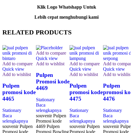
Klik Logo Whatshapp Untuk
Lebih cepat menghubungi kami
RELATED PRODUCTS
Add to compare
Quick view
Add to compare
Add to wishlist
Add to compare
Add to compar
Quick view
Quick view
Quick view
Add to wishlist
Add to wishlist
Add to wishlist
Pulpen
Promosi kode
Pulpen
Pulpen
Pulpen
4469
promosi kode
promosi kode
promosi ko
4465
4475
4476
Stationary
Baca
Stationary
selengkapnya
Stationary
Stationary
Baca
souvenir Pulpen
Baca
Baca
selengkapnya
Promosi kode
selengkapnya
selengkapnya
souvenir Pulpen
4469 Pulpen
souvenir Pulpen
souvenir Pulpe
Promosi kode
Promosi Bowling
Promosi kode
Promosi kode