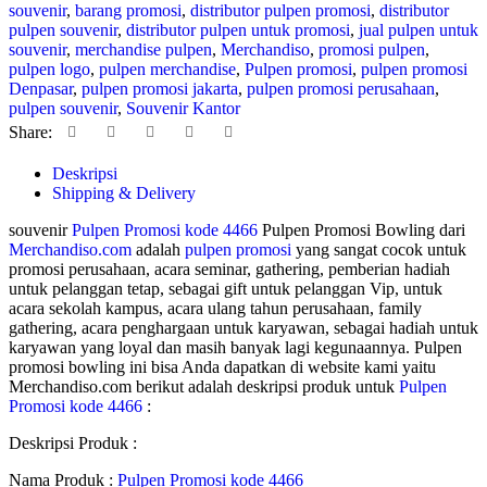
souvenir
,
barang promosi
,
distributor pulpen promosi
,
distributor
pulpen souvenir
,
distributor pulpen untuk promosi
,
jual pulpen untuk
souvenir
,
merchandise pulpen
,
Merchandiso
,
promosi pulpen
,
pulpen logo
,
pulpen merchandise
,
Pulpen promosi
,
pulpen promosi
Denpasar
,
pulpen promosi jakarta
,
pulpen promosi perusahaan
,
pulpen souvenir
,
Souvenir Kantor
Share:
Deskripsi
Shipping & Delivery
souvenir
Pulpen Promosi kode 4466
Pulpen Promosi Bowling dari
Merchandiso.com
adalah
pulpen promosi
yang sangat cocok untuk
promosi perusahaan, acara seminar, gathering, pemberian hadiah
untuk pelanggan tetap, sebagai gift untuk pelanggan Vip, untuk
acara sekolah kampus, acara ulang tahun perusahaan, family
gathering, acara penghargaan untuk karyawan, sebagai hadiah untuk
karyawan yang loyal dan masih banyak lagi kegunaannya. Pulpen
promosi bowling ini bisa Anda dapatkan di website kami yaitu
Merchandiso.com berikut adalah deskripsi produk untuk
Pulpen
Promosi kode 4466
:
Deskripsi Produk :
Nama Produk :
Pulpen Promosi kode 4466