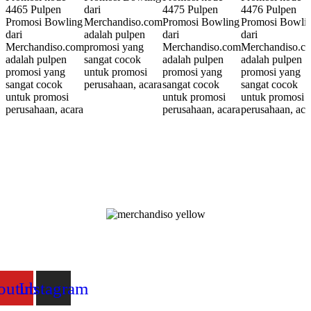
4465 Pulpen
dari
4475 Pulpen
4476 Pulpen
Promosi Bowling
Merchandiso.com
Promosi Bowling
Promosi Bowli
dari
adalah pulpen
dari
dari
Merchandiso.com
promosi yang
Merchandiso.com
Merchandiso.c
adalah pulpen
sangat cocok
adalah pulpen
adalah pulpen
promosi yang
untuk promosi
promosi yang
promosi yang
sangat cocok
perusahaan, acara
sangat cocok
sangat cocok
untuk promosi
untuk promosi
untuk promosi
perusahaan, acara
perusahaan, acara
perusahaan, aca
Merchandiso adalah produsen Souvenir Promosi yang berpengalaman
lebih dari 10 tahun, Terbukti Melayani lebih dari 750 Perusahaan dan
memproduksi lebih dari 500.000 Merchandise (Souvenir Kantor terbai
kami sajikan untuk Anda).
outube
Instagram