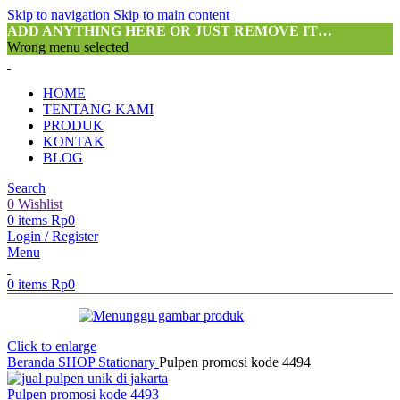
Skip to navigation
Skip to main content
ADD ANYTHING HERE OR JUST REMOVE IT…
Wrong menu selected
HOME
TENTANG KAMI
PRODUK
KONTAK
BLOG
Search
0
Wishlist
0
items
Rp
0
Login / Register
Menu
0
items
Rp
0
Click to enlarge
Beranda
SHOP
Stationary
Pulpen promosi kode 4494
Pulpen promosi kode 4493