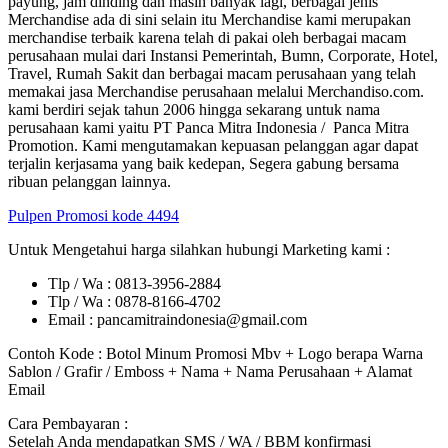
payung, jam dinding dan masih banyak lagi, berbagai jenis
Merchandise ada di sini selain itu Merchandise kami merupakan
merchandise terbaik karena telah di pakai oleh berbagai macam
perusahaan mulai dari Instansi Pemerintah, Bumn, Corporate, Hotel,
Travel, Rumah Sakit dan berbagai macam perusahaan yang telah
memakai jasa Merchandise perusahaan melalui Merchandiso.com.
kami berdiri sejak tahun 2006 hingga sekarang untuk nama
perusahaan kami yaitu PT Panca Mitra Indonesia / Panca Mitra
Promotion. Kami mengutamakan kepuasan pelanggan agar dapat
terjalin kerjasama yang baik kedepan, Segera gabung bersama
ribuan pelanggan lainnya.
Pulpen Promosi kode 4494
Untuk Mengetahui harga silahkan hubungi Marketing kami :
Tlp / Wa : 0813-3956-2884
Tlp / Wa : 0878-8166-4702
Email : pancamitraindonesia@gmail.com
Contoh Kode : Botol Minum Promosi Mbv + Logo berapa Warna
Sablon / Grafir / Emboss + Nama + Nama Perusahaan + Alamat
Email
Cara Pembayaran :
Setelah Anda mendapatkan SMS / WA / BBM konfirmasi