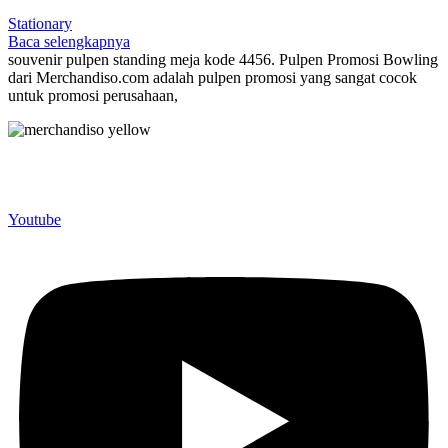
Stationary
Baca selengkapnya
souvenir pulpen standing meja kode 4456. Pulpen Promosi Bowling
dari Merchandiso.com adalah pulpen promosi yang sangat cocok
untuk promosi perusahaan,
Merchandiso adalah produsen Souvenir Promosi yang
berpengalaman lebih dari 10 tahun, Terbukti Melayani lebih dari
750 Perusahaan dan memproduksi lebih dari 500.000 Merchandise
(Souvenir Kantor terbaik kami sajikan untuk Anda).
Youtube