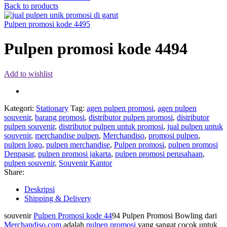
Back to products
Pulpen promosi kode 4495
Pulpen promosi kode 4494
Add to wishlist
Kategori:
Stationary
Tag:
agen pulpen promosi
,
agen pulpen
souvenir
,
barang promosi
,
distributor pulpen promosi
,
distributor
pulpen souvenir
,
distributor pulpen untuk promosi
,
jual pulpen untuk
souvenir
,
merchandise pulpen
,
Merchandiso
,
promosi pulpen
,
pulpen logo
,
pulpen merchandise
,
Pulpen promosi
,
pulpen promosi
Denpasar
,
pulpen promosi jakarta
,
pulpen promosi perusahaan
,
pulpen souvenir
,
Souvenir Kantor
Share:
Deskripsi
Shipping & Delivery
souvenir
Pulpen Promosi kode 44
94 Pulpen Promosi Bowling dari
Merchandiso.com
adalah
pulpen promosi
yang sangat cocok untuk